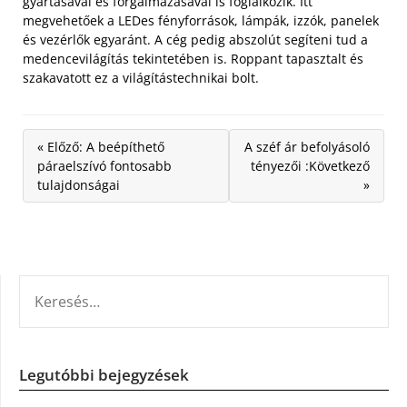
gyártásával és forgalmazásával is foglalkozik. Itt
megvehetőek a LEDes fényforrások, lámpák, izzók, panelek
és vezérlők egyaránt. A cég pedig abszolút segíteni tud a
medencevilágítás tekintetében is. Roppant tapasztalt és
szakavatott ez a világítástechnikai bolt.
« Előző: A beépíthető
A széf ár befolyásoló
páraelszívó fontosabb
tényezői :Következő
tulajdonságai
»
KERESÉS:
Legutóbbi bejegyzések