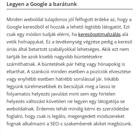
Legyen a Google a barátunk
Minden weboldal tulajdonos jól felfogott érdeke az, hogy a
Google keresőből el hozzák a lehető legtöbb látogatót. Ezt
csak egy módon tudják elérni, ha
keresőoptimalizálás
alá
vetik holnapjukat. Ez a tevékenység végzése pedig a kereső
óriás által betartott szabályokkal lehetséges. Akik ezt nem
tartják be azok kisebb nagyobb büntetésekre
számíthatnak. A büntetések pár hétig vagy hónapokig is
eltarthat. A szankció minden esetben a pozíciók elvesztése
vagy enyhébb esetben hátrébb sorolással jár. Inkább
legyünk türelmesebbek és becsüljük meg a lassú te
folyamatos helyezés javulást mint sem egy hirtelen
helyezés változást követően ne legyen egy látogatója se
weboldalnak. Érdemes tehát mindig kérni és szerződésbe
foglalni, hogy csak is legális, megengedett módszereket
fognak alkalmazni a SEO-s szakemberek akiket megbízunk.