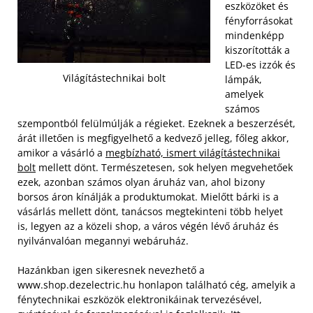
eszközöket és
fényforrásokat
mindenképp
kiszorították a
LED-es izzók és
Világítástechnikai bolt
lámpák,
amelyek
számos
szempontból felülmúlják a régieket. Ezeknek a beszerzését,
árát illetően is megfigyelhető a kedvező jelleg, főleg akkor,
amikor a vásárló a
megbízható, ismert világítástechnikai
bolt
mellett dönt. Természetesen, sok helyen megvehetőek
ezek, azonban számos olyan áruház van, ahol bizony
borsos áron kínálják a produktumokat. Mielőtt bárki is a
vásárlás mellett dönt, tanácsos megtekinteni több helyet
is, legyen az a közeli shop, a város végén lévő áruház és
nyilvánvalóan megannyi webáruház.
Hazánkban igen sikeresnek nevezhető a
www.shop.dezelectric.hu honlapon található cég, amelyik a
fénytechnikai eszközök elektronikáinak tervezésével,