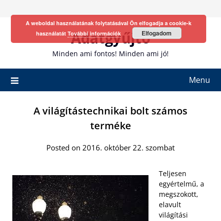
Skip
to
A weboldal használatának folytatásával Ön elfogadja a cookie-k
content
Adatgyűjtő
Elfogadom
használatát
További információk
Minden ami fontos! Minden ami jó!
Menu
A világítástechnikai bolt számos
terméke
Posted on 2016. október 22. szombat
Teljesen
egyértelmű, a
megszokott,
elavult
világítási