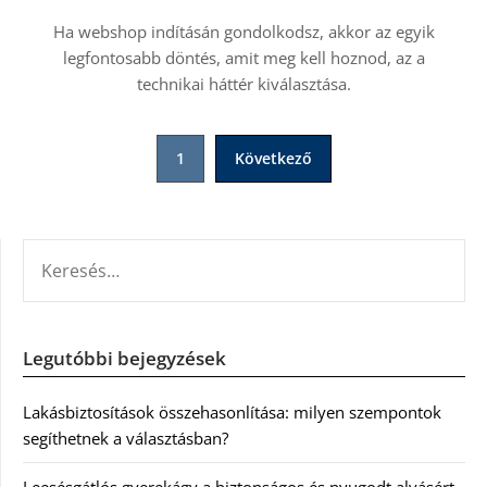
Ha webshop indításán gondolkodsz, akkor az egyik
legfontosabb döntés, amit meg kell hoznod, az a
technikai háttér kiválasztása.
Bejegyzések
1
Következő
lapozása
KERESÉS:
Legutóbbi bejegyzések
Lakásbiztosítások összehasonlítása: milyen szempontok
segíthetnek a választásban?