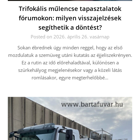
Trifokális műlencse tapasztalatok
fórumokon: milyen visszajelzések
segíthetik a döntést?
Posted on 2026. április 26. vasárnap
Sokan ébrednek úgy minden reggel, hogy az első
mozdulatuk a szemüveg utáni kutatás az éjjeliszekrényen.
Ez a rutin az idő előrehaladtával, különösen a
szürkehályog megjelenésekor vagy a közeli látás
romlásakor, egyre megterhelőbbé…