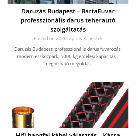
Daruzás Budapest – BartaFuvar
professzionális darus teherautó
szolgáltatás
Posted on 2026. április 3. péntek
Daruzás Budapest: professzionális darus fuvarozás,
modern eszközpark, 5000 kg emelési kapacitás –
megbízható megoldás.
Hifi hangfal kábel választás – Kácsa