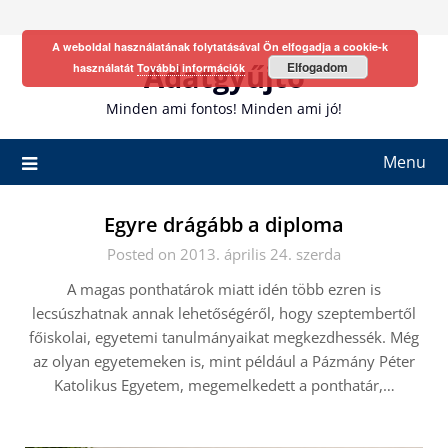
Skip
to
A weboldal használatának folytatásával Ön elfogadja a cookie-k
content
Adatgyűjtő
Elfogadom
használatát
További információk
Minden ami fontos! Minden ami jó!
Menu
Egyre drágább a diploma
Posted on 2013. április 24. szerda
A magas ponthatárok miatt idén több ezren is
lecsúszhatnak annak lehetőségéről, hogy szeptembertől
főiskolai, egyetemi tanulmányaikat megkezdhessék. Még
az olyan egyetemeken is, mint például a Pázmány Péter
Katolikus Egyetem, megemelkedett a ponthatár,…