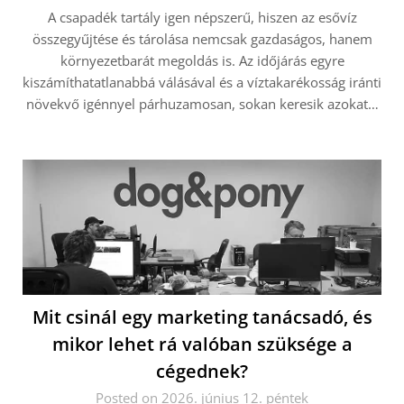
A csapadék tartály igen népszerű, hiszen az esővíz
összegyűjtése és tárolása nemcsak gazdaságos, hanem
környezetbarát megoldás is. Az időjárás egyre
kiszámíthatatlanabbá válásával és a víztakarékosság iránti
növekvő igénnyel párhuzamosan, sokan keresik azokat…
Mit csinál egy marketing tanácsadó, és
mikor lehet rá valóban szüksége a
cégednek?
Posted on 2026. június 12. péntek