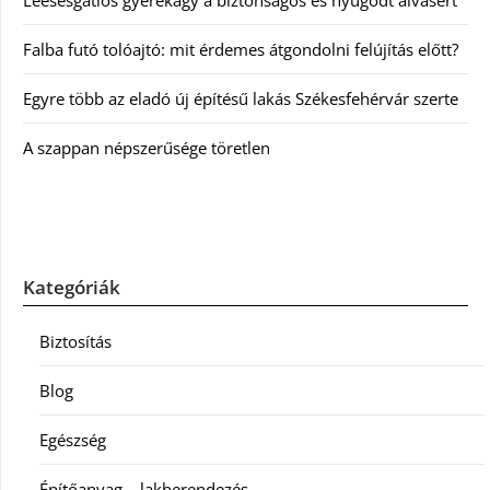
Leesésgátlós gyerekágy a biztonságos és nyugodt alvásért
Falba futó tolóajtó: mit érdemes átgondolni felújítás előtt?
Egyre több az eladó új építésű lakás Székesfehérvár szerte
A szappan népszerűsége töretlen
Kategóriák
Biztosítás
Blog
Egészség
Építőanyag – lakberendezés