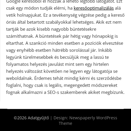
Google keresőből el hozzák a lehető legtöbb látogatót. Ezt
csak egy módon tudják elérni, ha
keresőoptimalizálás
alá
vetik holnapjukat. Ez a tevékenység végzése pedig a kereső
óriás által betartott szabályokkal lehetséges. Akik ezt nem
tartják be azok kisebb nagyobb büntetésekre
számíthatnak. A büntetések pár hétig vagy hónapokig is
eltarthat. A szankció minden esetben a pozíciók elvesztése
vagy enyhébb esetben hátrébb sorolással jár. Inkább
legyünk türelmesebbek és becsüljük meg a lassú te
folyamatos helyezés javulást mint sem egy hirtelen
helyezés változást követően ne legyen egy látogatója se
weboldalnak. Érdemes tehát mindig kérni és szerződésbe
foglalni, hogy csak is legális, megengedett módszereket
fognak alkalmazni a SEO-s szakemberek akiket megbízunk.
©2026 Adatgyűjtő
| Design:
Newspaperly WordPress
Theme