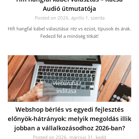
Audió útmutatója
Posted on 2026. április 1. szerda
Hifi hangfal kábel választása: réz vs ezüst, típusok és árak.
Fedezd fel a minőség titkát!
Webshop bérlés vs egyedi fejlesztés
előnyök-hátrányok: melyik megoldás illik
jobban a vállalkozásodhoz 2026-ban?
Posted on 2026. március 31. kedd