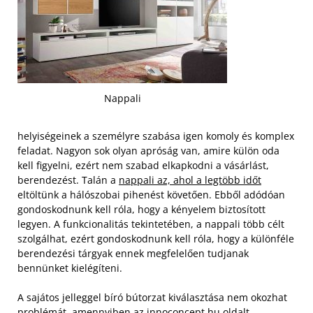
Nappali
helyiségeinek a személyre szabása igen komoly és komplex
feladat. Nagyon sok olyan apróság van, amire külön oda
kell figyelni, ezért nem szabad elkapkodni a vásárlást,
berendezést. Talán a
nappali az, ahol a legtöbb időt
eltöltünk a hálószobai pihenést követően. Ebből adódóan
gondoskodnunk kell róla, hogy a kényelem biztosított
legyen. A funkcionalitás tekintetében, a nappali több célt
szolgálhat, ezért gondoskodnunk kell róla, hogy a különféle
berendezési tárgyak ennek megfelelően tudjanak
bennünket kielégíteni.
A sajátos jelleggel bíró bútorzat kiválasztása nem okozhat
problémát, amennyiben az innoconcept.hu oldalt