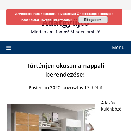
Skip
to
A weboldal használatának folytatásával Ön elfogadja a cookie-k
content
Adatgyűjtő
Elfogadom
használatát
További információk
Minden ami fontos! Minden ami jó!
Menu
Történjen okosan a nappali
berendezése!
Posted on 2020. augusztus 17. hétfő
A lakás
különböző