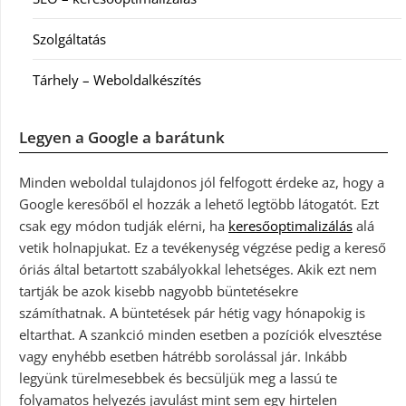
Szolgáltatás
Tárhely – Weboldalkészítés
Legyen a Google a barátunk
Minden weboldal tulajdonos jól felfogott érdeke az, hogy a
Google keresőből el hozzák a lehető legtöbb látogatót. Ezt
csak egy módon tudják elérni, ha
keresőoptimalizálás
alá
vetik holnapjukat. Ez a tevékenység végzése pedig a kereső
óriás által betartott szabályokkal lehetséges. Akik ezt nem
tartják be azok kisebb nagyobb büntetésekre
számíthatnak. A büntetések pár hétig vagy hónapokig is
eltarthat. A szankció minden esetben a pozíciók elvesztése
vagy enyhébb esetben hátrébb sorolással jár. Inkább
legyünk türelmesebbek és becsüljük meg a lassú te
folyamatos helyezés javulást mint sem egy hirtelen