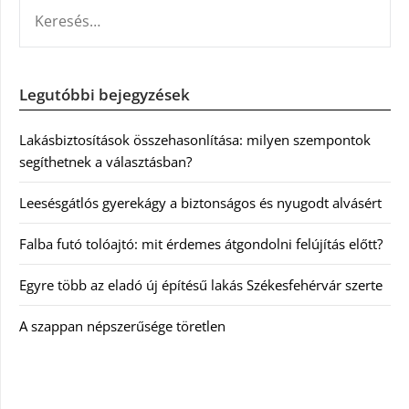
KERESÉS:
Legutóbbi bejegyzések
Lakásbiztosítások összehasonlítása: milyen szempontok
segíthetnek a választásban?
Leesésgátlós gyerekágy a biztonságos és nyugodt alvásért
Falba futó tolóajtó: mit érdemes átgondolni felújítás előtt?
Egyre több az eladó új építésű lakás Székesfehérvár szerte
A szappan népszerűsége töretlen