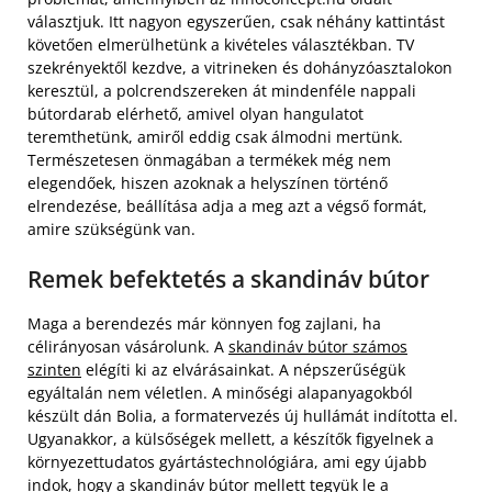
választjuk. Itt nagyon egyszerűen, csak néhány kattintást
követően elmerülhetünk a kivételes választékban. TV
szekrényektől kezdve, a vitrineken és dohányzóasztalokon
keresztül, a polcrendszereken át mindenféle nappali
bútordarab elérhető, amivel olyan hangulatot
teremthetünk, amiről eddig csak álmodni mertünk.
Természetesen önmagában a termékek még nem
elegendőek, hiszen azoknak a helyszínen történő
elrendezése, beállítása adja a meg azt a végső formát,
amire szükségünk van.
Remek befektetés a skandináv bútor
Maga a berendezés már könnyen fog zajlani, ha
célirányosan vásárolunk. A
skandináv bútor számos
szinten
elégíti ki az elvárásainkat. A népszerűségük
egyáltalán nem véletlen. A minőségi alapanyagokból
készült dán Bolia, a formatervezés új hullámát indította el.
Ugyanakkor, a külsőségek mellett, a készítők figyelnek a
környezettudatos gyártástechnológiára, ami egy újabb
indok, hogy a skandináv bútor mellett tegyük le a