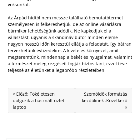
voksunkat.
Az Árpád hídtól nem messze található bemutatótermet
személyesen is felkereshetjük, de az online vásárlásra
bármikor lehetőségünk adódik. Ne kapkodjuk el a
választást, ugyanis a skandináv bútor minden eleme
nagyon hosszú időn keresztül ellátja a feladatát, így bátran
tervezhetünk évtizedekre. A kivételes környezet, amit
megteremtünk, mindennap a békét és nyugalmat, valamint
a természet meleg rezgéseit fogják biztosítani, ezzel téve
teljessé az életünket a legapróbb részleteiben.
« Előző: Tökéletesen
Szemöldök formázás
dolgozik a használt üzleti
kezdőknek :Következő
laptop
»