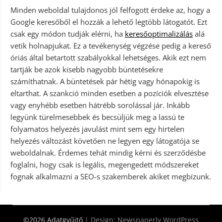
Minden weboldal tulajdonos jól felfogott érdeke az, hogy a
Google keresőből el hozzák a lehető legtöbb látogatót. Ezt
csak egy módon tudják elérni, ha
keresőoptimalizálás
alá
vetik holnapjukat. Ez a tevékenység végzése pedig a kereső
óriás által betartott szabályokkal lehetséges. Akik ezt nem
tartják be azok kisebb nagyobb büntetésekre
számíthatnak. A büntetések pár hétig vagy hónapokig is
eltarthat. A szankció minden esetben a pozíciók elvesztése
vagy enyhébb esetben hátrébb sorolással jár. Inkább
legyünk türelmesebbek és becsüljük meg a lassú te
folyamatos helyezés javulást mint sem egy hirtelen
helyezés változást követően ne legyen egy látogatója se
weboldalnak. Érdemes tehát mindig kérni és szerződésbe
foglalni, hogy csak is legális, megengedett módszereket
fognak alkalmazni a SEO-s szakemberek akiket megbízunk.
©2026 Adatgyűjtő
| Design:
Newspaperly WordPress