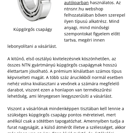
autóiparban
használatos. Az
ntnsnr.hu webshop
felhozatalában bőven szerepel
ilyen típusú alkatrész. Mind
anyagi, mind minőségi
Kúpgörgős csapágy
szempontokat figyelem előtt
tartva, megéri innen
lebonyolítani a vásárlást.
A kitűnő, első osztályú kivitelezésnek köszönhetően, az
összes NTN gyártmányú kúpgörgős csapágynak hosszú
élettartam jósolható. A prémium kínálatban számos típus
képviselteti magát. A több száz árucikkből normál esetben
nehéz volna kiválasztani a vevőnek a számára megfelelő
darabot, viszont ezen a honlapon van termékszűrési
lehetőség, ami lényegesen leegyszerűsíti a vásárlást.
Viszont a vásárlónak mindenképpen tisztában kell lennie a
szükséges kúpgörgős csapágy pontos méreteivel, mert
anélkül csak a sötétben tapogatózhat. Amennyiben tudja a
furat nagyságát, a külső átmérőt illetve a szélességet, akkor