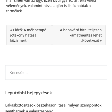
már sínen van az ügy. Ezen kívül gyártó, ár, értékelési
vélemények, valamint név alapján is listázhatóak a
termékek.
« Előző: A méhpempő
A babaváró hitel teljesen
jótékony hatása
kamatmentes lehet
közismert
:Következő »
KERESÉS:
Legutóbbi bejegyzések
Lakásbiztosítások összehasonlítása: milyen szempontok
segíthetnek a választásban?