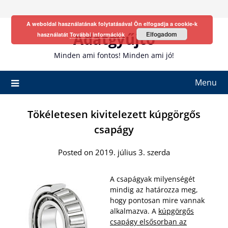
Skip
to
A weboldal használatának folytatásával Ön elfogadja a cookie-k
content
Adatgyűjtő
Elfogadom
használatát
További információk
Minden ami fontos! Minden ami jó!
Menu
Tökéletesen kivitelezett kúpgörgős
csapágy
Posted on 2019. július 3. szerda
A csapágyak milyenségét
mindig az határozza meg,
hogy pontosan mire vannak
alkalmazva. A
kúpgörgős
csapágy elsősorban az