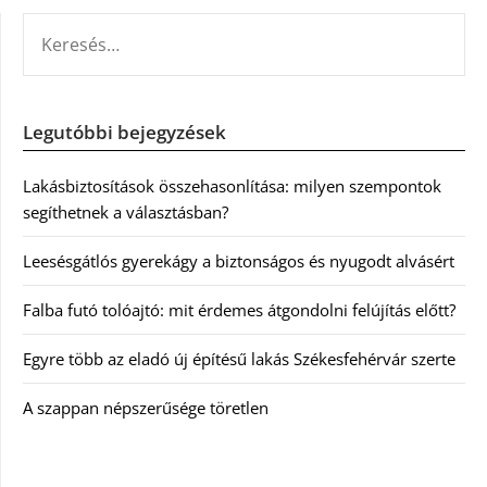
KERESÉS:
Legutóbbi bejegyzések
Lakásbiztosítások összehasonlítása: milyen szempontok
segíthetnek a választásban?
Leesésgátlós gyerekágy a biztonságos és nyugodt alvásért
Falba futó tolóajtó: mit érdemes átgondolni felújítás előtt?
Egyre több az eladó új építésű lakás Székesfehérvár szerte
A szappan népszerűsége töretlen