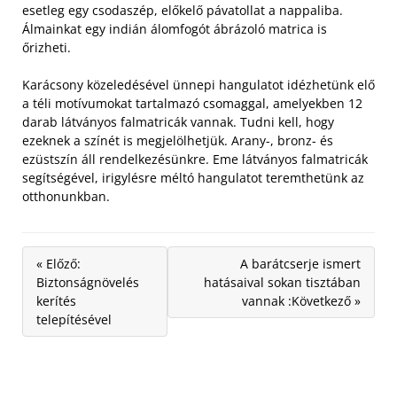
esetleg egy csodaszép, előkelő pávatollat a nappaliba.
Álmainkat egy indián álomfogót ábrázoló matrica is
őrizheti.
Karácsony közeledésével ünnepi hangulatot idézhetünk elő
a téli motívumokat tartalmazó csomaggal, amelyekben 12
darab látványos falmatricák vannak. Tudni kell, hogy
ezeknek a színét is megjelölhetjük. Arany-, bronz- és
ezüstszín áll rendelkezésünkre. Eme látványos falmatricák
segítségével, irigylésre méltó hangulatot teremthetünk az
otthonunkban.
« Előző:
A barátcserje ismert
Biztonságnövelés
hatásaival sokan tisztában
kerítés
vannak :Következő »
telepítésével