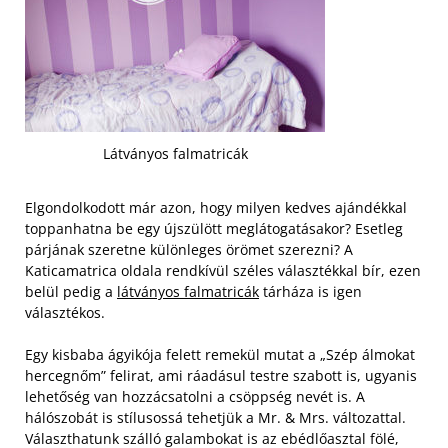
Látványos falmatricák
Elgondolkodott már azon, hogy milyen kedves ajándékkal
toppanhatna be egy újszülött meglátogatásakor? Esetleg
párjának szeretne különleges örömet szerezni? A
Katicamatrica oldala rendkívül széles választékkal bír, ezen
belül pedig a
látványos falmatricák
tárháza is igen
választékos.
Egy kisbaba ágyikója felett remekül mutat a „Szép álmokat
hercegnőm” felirat, ami ráadásul testre szabott is, ugyanis
lehetőség van hozzácsatolni a csöppség nevét is. A
hálószobát is stílusossá tehetjük a Mr. & Mrs. változattal.
Választhatunk szálló galambokat is az ebédlőasztal fölé,