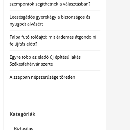
szempontok segíthetnek a választásban?
Leesésgátlós gyerekágy a biztonságos és
nyugodt alvásért
Falba futó tolóajtó: mit érdemes átgondolni
felújítás előtt?
Egyre több az eladó új építésű lakás
Székesfehérvár szerte
A szappan népszerűsége töretlen
Kategóriák
Biztosítás