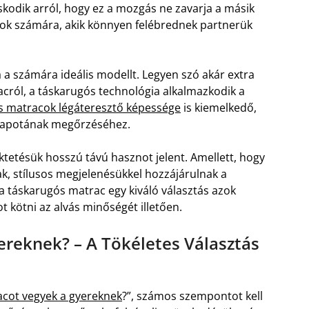
kodik arról, hogy ez a mozgás ne zavarja a másik
zok számára, akik könnyen felébrednek partnerük
a a számára ideális modellt. Legyen szó akár extra
ról, a táskarugós technológia alkalmazkodik a
s matracok légáteresztő képessége
is kiemelkedő,
állapotának megőrzéséhez.
tetésük hosszú távú hasznot jelent. Amellett, hogy
k, stílusos megjelenésükkel hozzájárulnak a
a táskarugós matrac egy kiváló választás azok
kötni az alvás minőségét illetően.
reknek? – A Tökéletes Választás
acot vegyek a gyereknek
?”, számos szempontot kell