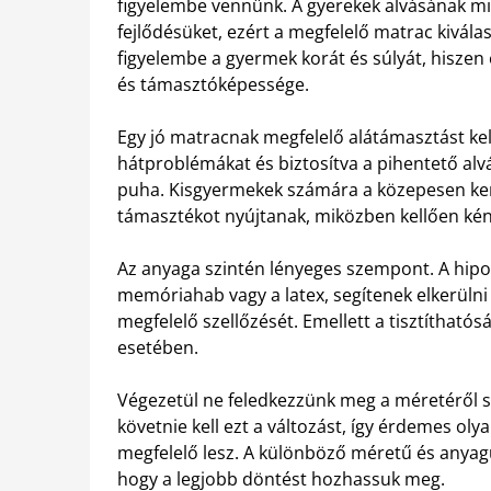
figyelembe vennünk. A gyerekek alvásának m
fejlődésüket, ezért a megfelelő matrac kivála
figyelembe a gyermek korát és súlyát, hisze
és támasztóképessége.
Egy jó matracnak megfelelő alátámasztást kel
hátproblémákat és biztosítva a pihentető alvá
puha. Kisgyermekek számára a közepesen kem
támasztékot nyújtanak, miközben kellően ké
Az anyaga szintén lényeges szempont. A hipoa
memóriahab vagy a latex, segítenek elkerülni a
megfelelő szellőzését. Emellett a tisztítható
esetében.
Végezetül ne feledkezzünk meg a méretéről 
követnie kell ezt a változást, így érdemes oly
megfelelő lesz. A különböző méretű és anya
hogy a legjobb döntést hozhassuk meg.