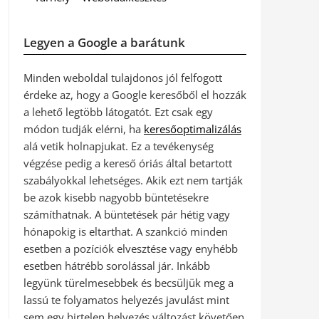
Legyen a Google a barátunk
Minden weboldal tulajdonos jól felfogott
érdeke az, hogy a Google keresőből el hozzák
a lehető legtöbb látogatót. Ezt csak egy
módon tudják elérni, ha
keresőoptimalizálás
alá vetik holnapjukat. Ez a tevékenység
végzése pedig a kereső óriás által betartott
szabályokkal lehetséges. Akik ezt nem tartják
be azok kisebb nagyobb büntetésekre
számíthatnak. A büntetések pár hétig vagy
hónapokig is eltarthat. A szankció minden
esetben a pozíciók elvesztése vagy enyhébb
esetben hátrébb sorolással jár. Inkább
legyünk türelmesebbek és becsüljük meg a
lassú te folyamatos helyezés javulást mint
sem egy hirtelen helyezés változást követően