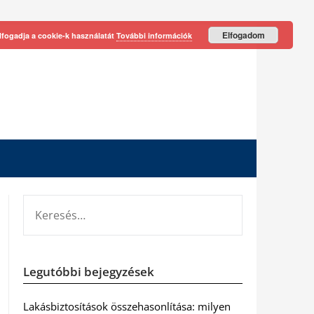
Elfogadom
lfogadja a cookie-k használatát
További információk
KERESÉS:
Legutóbbi bejegyzések
Lakásbiztosítások összehasonlítása: milyen