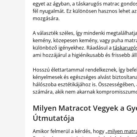
egyet az ágyban, a táskarugós matrac gondos
fél nyugalmát. Ez különösen hasznos lehet a
mozgására.
A választék széles, így mindenki megtalálhatj
kemény, közepesen kemény, vagy puha matrac
különböző igényekhez. Ráadásul a
táskarugó
ami hozzájárul a higiénikusabb és frissebb 
Hosszú élettartammal rendelkeznek, így befek
kényelmesek és egészséges alvást biztosítana
hálószoba esztétikájához is. Összességében, 
számára, akik nem akarnak kompromisszumot 
Milyen Matracot Vegyek a Gye
Útmutatója
Amikor felmerül a kérdés, hogy „
milyen matr