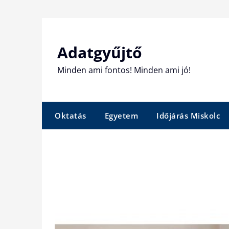
Skip
to
content
Adatgyűjtő
Minden ami fontos! Minden ami jó!
Oktatás
Egyetem
Időjárás Miskolc