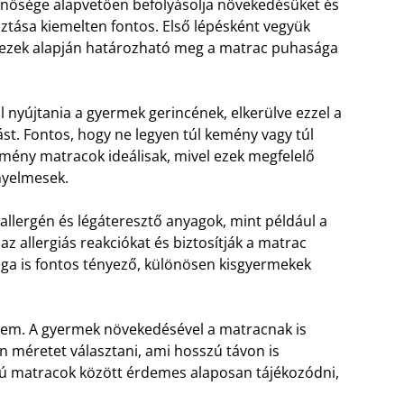
inősége alapvetően befolyásolja növekedésüket és
sztása kiemelten fontos. Első lépésként vegyük
n ezek alapján határozható meg a matrac puhasága
l nyújtania a gyermek gerincének, elkerülve ezzel a
st. Fontos, hogy ne legyen túl kemény vagy túl
ény matracok ideálisak, mivel ezek megfelelő
nyelmesek.
llergén és légáteresztő anyagok, mint például a
z allergiás reakciókat és biztosítják a matrac
sága is fontos tényező, különösen kisgyermekek
sem. A gyermek növekedésével a matracnak is
an méretet választani, ami hosszú távon is
gú matracok között érdemes alaposan tájékozódni,