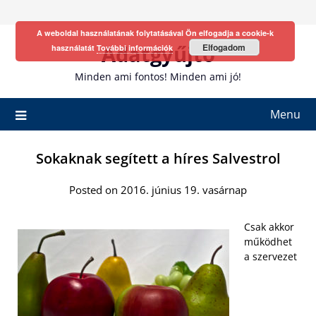
Skip
to
A weboldal használatának folytatásával Ön elfogadja a cookie-k
content
Adatgyűjtő
Elfogadom
használatát
További információk
Minden ami fontos! Minden ami jó!
Menu
Sokaknak segített a híres Salvestrol
Posted on 2016. június 19. vasárnap
Csak akkor
működhet
a szervezet