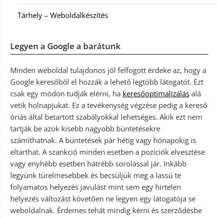
Tárhely – Weboldalkészítés
Legyen a Google a barátunk
Minden weboldal tulajdonos jól felfogott érdeke az, hogy a
Google keresőből el hozzák a lehető legtöbb látogatót. Ezt
csak egy módon tudják elérni, ha
keresőoptimalizálás
alá
vetik holnapjukat. Ez a tevékenység végzése pedig a kereső
óriás által betartott szabályokkal lehetséges. Akik ezt nem
tartják be azok kisebb nagyobb büntetésekre
számíthatnak. A büntetések pár hétig vagy hónapokig is
eltarthat. A szankció minden esetben a pozíciók elvesztése
vagy enyhébb esetben hátrébb sorolással jár. Inkább
legyünk türelmesebbek és becsüljük meg a lassú te
folyamatos helyezés javulást mint sem egy hirtelen
helyezés változást követően ne legyen egy látogatója se
weboldalnak. Érdemes tehát mindig kérni és szerződésbe