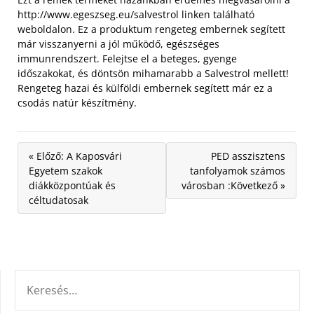
http://www.egeszseg.eu/salvestrol linken található
weboldalon. Ez a produktum rengeteg embernek segített
már visszanyerni a jól működő, egészséges
immunrendszert. Felejtse el a beteges, gyenge
időszakokat, és döntsön mihamarabb a Salvestrol mellett!
Rengeteg hazai és külföldi embernek segített már ez a
csodás natúr készítmény.
« Előző: A Kaposvári
PED asszisztens
Egyetem szakok
tanfolyamok számos
diákközpontúak és
városban :Következő »
céltudatosak
KERESÉS: