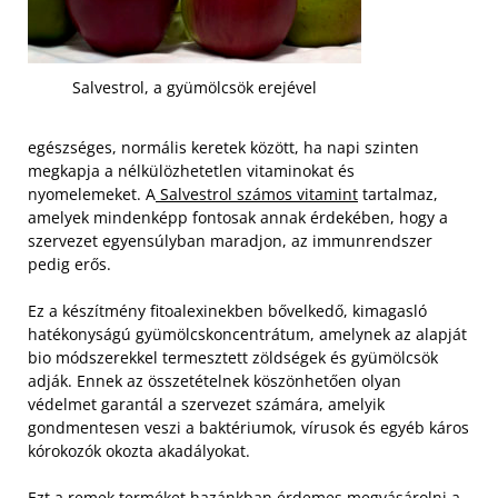
Salvestrol, a gyümölcsök erejével
egészséges, normális keretek között, ha napi szinten
megkapja a nélkülözhetetlen vitaminokat és
nyomelemeket. A
Salvestrol számos vitamint
tartalmaz,
amelyek mindenképp fontosak annak érdekében, hogy a
szervezet egyensúlyban maradjon, az immunrendszer
pedig erős.
Ez a készítmény fitoalexinekben bővelkedő, kimagasló
hatékonyságú gyümölcskoncentrátum, amelynek az alapját
bio módszerekkel termesztett zöldségek és gyümölcsök
adják. Ennek az összetételnek köszönhetően olyan
védelmet garantál a szervezet számára, amelyik
gondmentesen veszi a baktériumok, vírusok és egyéb káros
kórokozók okozta akadályokat.
Ezt a remek terméket hazánkban érdemes megvásárolni a