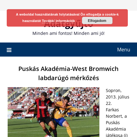
Skip
to
A weboldal használatának folytatásával Ön elfogadja a cookie-k
content
Adatgyűjtő
Elfogadom
használatát
További információk
Minden ami fontos! Minden ami jó!
Menu
Puskás Akadémia-West Bromwich
labdarúgó mérkőzés
Sopron,
2013. július
22.
Farkas
Norbert, a
Puskás
Akadémia
játékosa (j)