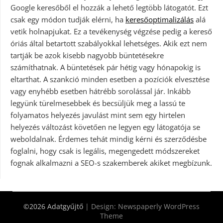
Google keresőből el hozzák a lehető legtöbb látogatót. Ezt
csak egy módon tudják elérni, ha
keresőoptimalizálás
alá
vetik holnapjukat. Ez a tevékenység végzése pedig a kereső
óriás által betartott szabályokkal lehetséges. Akik ezt nem
tartják be azok kisebb nagyobb büntetésekre
számíthatnak. A büntetések pár hétig vagy hónapokig is
eltarthat. A szankció minden esetben a pozíciók elvesztése
vagy enyhébb esetben hátrébb sorolással jár. Inkább
legyünk türelmesebbek és becsüljük meg a lassú te
folyamatos helyezés javulást mint sem egy hirtelen
helyezés változást követően ne legyen egy látogatója se
weboldalnak. Érdemes tehát mindig kérni és szerződésbe
foglalni, hogy csak is legális, megengedett módszereket
fognak alkalmazni a SEO-s szakemberek akiket megbízunk.
©2026 Adatgyűjtő
| Design:
Newspaperly WordPress
Theme