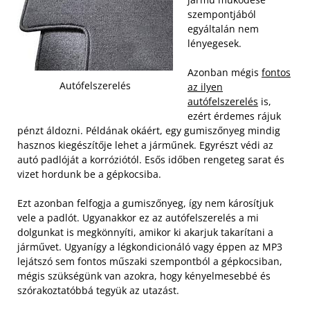
szempontjából
egyáltalán nem
lényegesek.
Azonban mégis
fontos
Autófelszerelés
az ilyen
autófelszerelés
is,
ezért érdemes rájuk
pénzt áldozni. Példának okáért, egy gumiszőnyeg mindig
hasznos kiegészítője lehet a járműnek. Egyrészt védi az
autó padlóját a korróziótól. Esős időben rengeteg sarat és
vizet hordunk be a gépkocsiba.
Ezt azonban felfogja a gumiszőnyeg, így nem károsítjuk
vele a padlót. Ugyanakkor ez az autófelszerelés a mi
dolgunkat is megkönnyíti, amikor ki akarjuk takarítani a
járművet. Ugyanígy a légkondicionáló vagy éppen az MP3
lejátszó sem fontos műszaki szempontból a gépkocsiban,
mégis szükségünk van azokra, hogy kényelmesebbé és
szórakoztatóbbá tegyük az utazást.