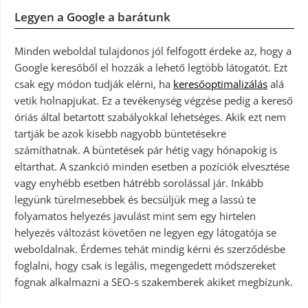
Legyen a Google a barátunk
Minden weboldal tulajdonos jól felfogott érdeke az, hogy a
Google keresőből el hozzák a lehető legtöbb látogatót. Ezt
csak egy módon tudják elérni, ha
keresőoptimalizálás
alá
vetik holnapjukat. Ez a tevékenység végzése pedig a kereső
óriás által betartott szabályokkal lehetséges. Akik ezt nem
tartják be azok kisebb nagyobb büntetésekre
számíthatnak. A büntetések pár hétig vagy hónapokig is
eltarthat. A szankció minden esetben a pozíciók elvesztése
vagy enyhébb esetben hátrébb sorolással jár. Inkább
legyünk türelmesebbek és becsüljük meg a lassú te
folyamatos helyezés javulást mint sem egy hirtelen
helyezés változást követően ne legyen egy látogatója se
weboldalnak. Érdemes tehát mindig kérni és szerződésbe
foglalni, hogy csak is legális, megengedett módszereket
fognak alkalmazni a SEO-s szakemberek akiket megbízunk.