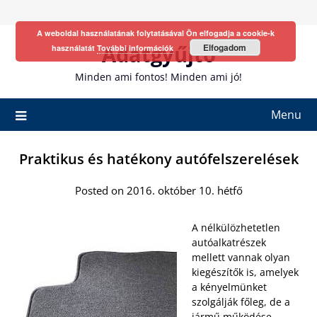
Skip
to
A weboldal használatának folytatásával Ön elfogadja a cookie-k
content
Adatgyűjtő
Elfogadom
használatát
További információk
Minden ami fontos! Minden ami jó!
Menu
Praktikus és hatékony autófelszerelések
Posted on 2016. október 10. hétfő
A nélkülözhetetlen
autóalkatrészek
mellett vannak olyan
kiegészítők is, amelyek
a kényelmünket
szolgálják főleg, de a
jármű működése