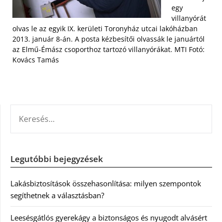
egy
villanyórát
olvas le az egyik IX. kerületi Toronyház utcai lakóházban
2013. január 8-án. A posta kézbesítői olvassák le januártól
az Elmű-Émász csoporthoz tartozó villanyórákat. MTI Fotó:
Kovács Tamás
KERESÉS:
Legutóbbi bejegyzések
Lakásbiztosítások összehasonlítása: milyen szempontok
segíthetnek a választásban?
Leesésgátlós gyerekágy a biztonságos és nyugodt alvásért