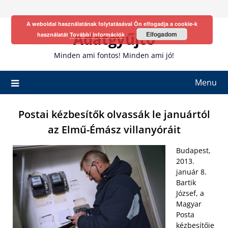
Skip
to
A weboldal használatának folytatásával Ön elfogadja a cookie-k
content
Adatgyűjtő
Elfogadom
használatát
További információk
Minden ami fontos! Minden ami jó!
Menu
Postai kézbesítők olvassák le januártól
az Elmű-Émász villanyóráit
Budapest,
2013.
január 8.
Bartik
József, a
Magyar
Posta
kézbesítője