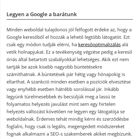
Legyen a Google a barátunk
Minden weboldal tulajdonos jól felfogott érdeke az, hogy a
Google keresőből el hozzák a lehető legtöbb látogatót. Ezt
csak egy módon tudják elérni, ha
keresőoptimalizálás
alá
vetik holnapjukat. Ez a tevékenység végzése pedig a kereső
óriás által betartott szabályokkal lehetséges. Akik ezt nem
tartják be azok kisebb nagyobb büntetésekre
számíthatnak. A büntetések pár hétig vagy hónapokig is
eltarthat. A szankció minden esetben a pozíciók elvesztése
vagy enyhébb esetben hátrébb sorolással jár. Inkább
legyünk türelmesebbek és becsüljük meg a lassú te
folyamatos helyezés javulást mint sem egy hirtelen
helyezés változást követően ne legyen egy látogatója se
weboldalnak. Érdemes tehát mindig kérni és szerződésbe
foglalni, hogy csak is legális, megengedett módszereket
fognak alkalmazni a SEO-s szakemberek akiket megbízunk.