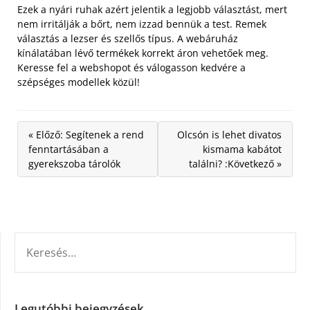
Ezek a nyári ruhak azért jelentik a legjobb választást, mert
nem irritálják a bőrt, nem izzad bennük a test. Remek
választás a lezser és szellős típus. A webáruház
kínálatában lévő termékek korrekt áron vehetőek meg.
Keresse fel a webshopot és válogasson kedvére a
szépséges modellek közül!
« Előző: Segítenek a rend
Olcsón is lehet divatos
fenntartásában a
kismama kabátot
gyerekszoba tárolók
találni? :Következő »
KERESÉS:
Legutóbbi bejegyzések