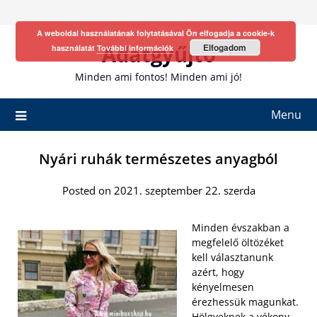
Skip
to
A weboldal használatának folytatásával Ön elfogadja a cookie-k
content
Adatgyűjtő
Elfogadom
használatát
További információk
Minden ami fontos! Minden ami jó!
Menu
Nyári ruhák természetes anyagból
Posted on 2021. szeptember 22. szerda
Minden évszakban a
megfelelő öltözéket
kell választanunk
azért, hogy
kényelmesen
érezhessük magunkat.
Hölgyeknek a vékony,