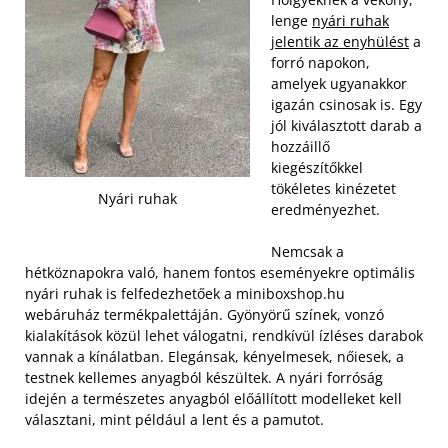
lenge
nyári ruhak
jelentik az enyhülést
a
forró napokon,
amelyek ugyanakkor
igazán csinosak is. Egy
jól kiválasztott darab a
hozzáillő
kiegészítőkkel
tökéletes kinézetet
Nyári ruhak
eredményezhet.
Nemcsak a
hétköznapokra való, hanem fontos eseményekre optimális
nyári ruhak is felfedezhetőek a miniboxshop.hu
webáruház termékpalettáján. Gyönyörű színek, vonzó
kialakítások közül lehet válogatni, rendkívül ízléses darabok
vannak a kínálatban. Elegánsak, kényelmesek, nőiesek, a
testnek kellemes anyagból készültek. A nyári forróság
idején a természetes anyagból előállított modelleket kell
választani, mint például a lent és a pamutot.