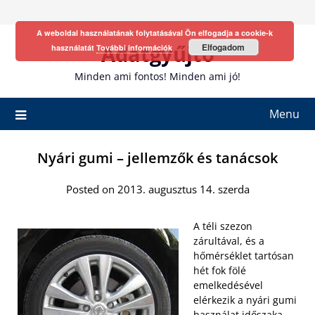
Skip
to
A weboldal használatának folytatásával Ön elfogadja a cookie-k
content
Adatgyűjtő
Elfogadom
használatát
További információk
Minden ami fontos! Minden ami jó!
Menu
Nyári gumi – jellemzők és tanácsok
Posted on 2013. augusztus 14. szerda
A téli szezon
zárultával, és a
hőmérséklet tartósan
hét fok fölé
emelkedésével
elérkezik a nyári gumi
használat időszaka.