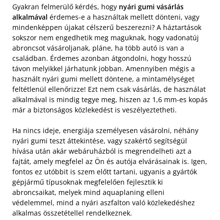
Gyakran felmerülő kérdés, hogy
nyári gumi vásárlás
alkalmával
érdemes-e a használtak mellett dönteni, vagy
mindenképpen újakat célszerű beszerezni? A háztartások
sokszor nem engedhetik meg maguknak, hogy vadonatúj
abroncsot vásároljanak, pláne, ha több autó is van a
családban.
Érdemes azonban átgondolni, hogy hosszú
távon melyikkel járhatunk jobban. Amennyiben mégis a
használt nyári gumi mellett döntene, a mintamélységet
feltétlenül ellenőrizze! Ezt nem csak vásárlás, de használat
alkalmával is mindig tegye meg, hiszen az 1,6 mm-es kopás
már a biztonságos közlekedést is veszélyeztetheti.
Ha nincs ideje, energiája személyesen vásárolni, néhány
nyári gumi teszt áttekintése, vagy szakértő segítségül
hívása után akár webáruházból is megrendelheti azt a
fajtát, amely megfelel az Ön és autója elvárásainak is. Igen,
fontos ez utóbbit is szem előtt tartani, ugyanis a gyártók
gépjármű típusoknak megfelelően fejlesztik ki
abroncsaikat, melyek mind aquaplaning elleni
védelemmel, mind a nyári aszfalton való közlekedéshez
alkalmas összetétellel rendelkeznek.