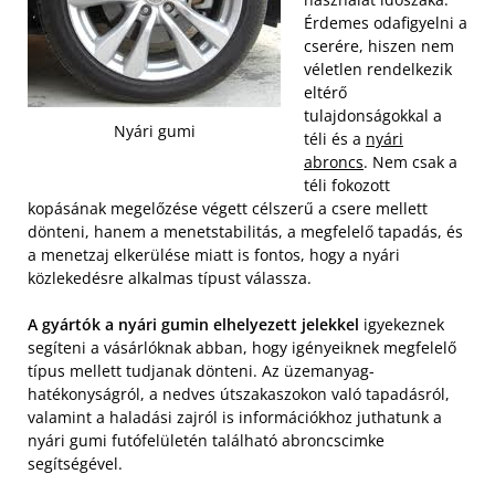
Érdemes odafigyelni a
cserére, hiszen nem
véletlen rendelkezik
eltérő
tulajdonságokkal a
Nyári gumi
téli és a
nyári
abroncs
. Nem csak a
téli fokozott
kopásának megelőzése végett célszerű a csere mellett
dönteni, hanem a menetstabilitás, a megfelelő tapadás, és
a menetzaj elkerülése miatt is fontos, hogy a nyári
közlekedésre alkalmas típust válassza.
A gyártók a nyári gumin elhelyezett jelekkel
igyekeznek
segíteni a vásárlóknak abban, hogy igényeiknek megfelelő
típus mellett tudjanak dönteni. Az üzemanyag-
hatékonyságról, a nedves útszakaszokon való tapadásról,
valamint a haladási zajról is információkhoz juthatunk a
nyári gumi futófelületén található abroncscimke
segítségével.