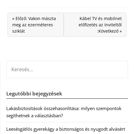
« Előző: Vakon mászta
Kábel TV és mobilnet
meg az ezerméteres
előfizetés az Inviteltől
sziklát
:Következő »
KERESÉS:
Legutóbbi bejegyzések
Lakásbiztosítások összehasonlítása: milyen szempontok
segíthetnek a választásban?
Leesésgátlós gyerekágy a biztonságos és nyugodt alvásért