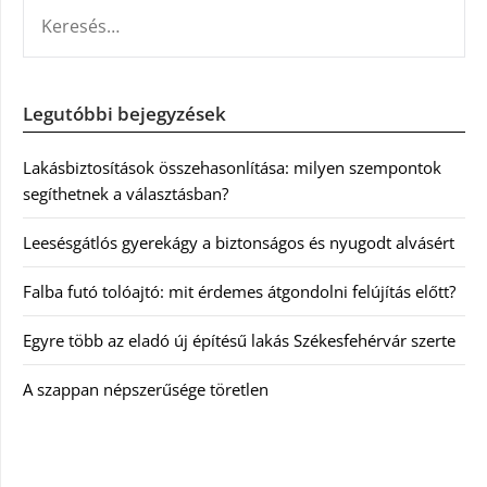
KERESÉS:
Legutóbbi bejegyzések
Lakásbiztosítások összehasonlítása: milyen szempontok
segíthetnek a választásban?
Leesésgátlós gyerekágy a biztonságos és nyugodt alvásért
Falba futó tolóajtó: mit érdemes átgondolni felújítás előtt?
Egyre több az eladó új építésű lakás Székesfehérvár szerte
A szappan népszerűsége töretlen