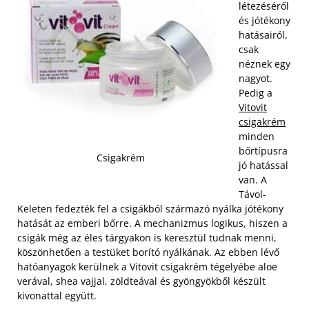
létezéséről
és jótékony
hatásairól,
csak
néznek egy
nagyot.
Pedig a
Vitovit
csigakrém
minden
bőrtípusra
Csigakrém
jó hatással
van. A
Távol-
Keleten fedezték fel a csigákból származó nyálka jótékony
hatását az emberi bőrre. A mechanizmus logikus, hiszen a
csigák még az éles tárgyakon is keresztül tudnak menni,
köszönhetően a testüket borító nyálkának. Az ebben lévő
hatóanyagok kerülnek a Vitovit csigakrém tégelyébe aloe
verával, shea vajjal, zöldteával és gyöngyökből készült
kivonattal együtt.