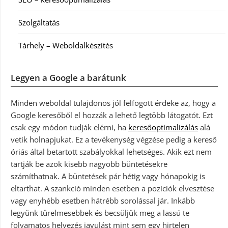
Szolgáltatás
Tárhely – Weboldalkészítés
Legyen a Google a barátunk
Minden weboldal tulajdonos jól felfogott érdeke az, hogy a
Google keresőből el hozzák a lehető legtöbb látogatót. Ezt
csak egy módon tudják elérni, ha
keresőoptimalizálás
alá
vetik holnapjukat. Ez a tevékenység végzése pedig a kereső
óriás által betartott szabályokkal lehetséges. Akik ezt nem
tartják be azok kisebb nagyobb büntetésekre
számíthatnak. A büntetések pár hétig vagy hónapokig is
eltarthat. A szankció minden esetben a pozíciók elvesztése
vagy enyhébb esetben hátrébb sorolással jár. Inkább
legyünk türelmesebbek és becsüljük meg a lassú te
folyamatos helyezés javulást mint sem egy hirtelen