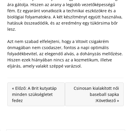
ára gátolja. Hiszen az arany a legjobb vezetőképességű
fém. Ez egyaránt vonatkozik a technikai eszközökre és a
biológiai folyamatokra. A két készítményt együtt használva,
hatásuk összeadódik, és az eredmény egy tükörsima bőr
lesz.
Azt nem szabad elfelejteni, hogy a Vitovit csigakrém
önmagában nem csodaszer, fontos a napi optimális
folyadékbevitel, az elegendő alvás, a dohányzás mellőzése.
Hiszen ezek hiányában nincs az a kozmetikum, illetve
eljárás, amely valakit széppé varázsol.
« Előző: A Brit kutyatáp
Csinosan kialakított női
minden szükségletet
baseball sapka
fedez
:Következő »