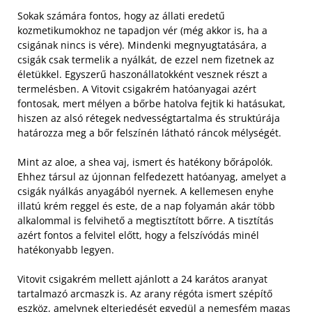
Sokak számára fontos, hogy az állati eredetű
kozmetikumokhoz ne tapadjon vér (még akkor is, ha a
csigának nincs is vére). Mindenki megnyugtatására, a
csigák csak termelik a nyálkát, de ezzel nem fizetnek az
életükkel. Egyszerű haszonállatokként vesznek részt a
termelésben. A Vitovit csigakrém hatóanyagai azért
fontosak, mert mélyen a bőrbe hatolva fejtik ki hatásukat,
hiszen az alsó rétegek nedvességtartalma és struktúrája
határozza meg a bőr felszínén látható ráncok mélységét.
Mint az aloe, a shea vaj, ismert és hatékony bőrápolók.
Ehhez társul az újonnan felfedezett hatóanyag, amelyet a
csigák nyálkás anyagából nyernek. A kellemesen enyhe
illatú krém reggel és este, de a nap folyamán akár több
alkalommal is felvihető a megtisztított bőrre. A tisztítás
azért fontos a felvitel előtt, hogy a felszívódás minél
hatékonyabb legyen.
Vitovit csigakrém mellett ajánlott a 24 karátos aranyat
tartalmazó arcmaszk is. Az arany régóta ismert szépítő
eszköz, amelynek elterjedését egyedül a nemesfém magas