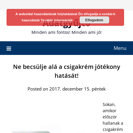
Skip
to
A weboldal használatának folytatásával Ön elfogadja a cookie-k
content
Adatgyűjtő
Elfogadom
használatát
További információk
Minden ami fontos! Minden ami jó!
Menu
Ne becsülje alá a csigakrém jótékony
hatását!
Posted on 2017. december 15. péntek
Sokan,
amikor
először
hallanak a
csigakrém