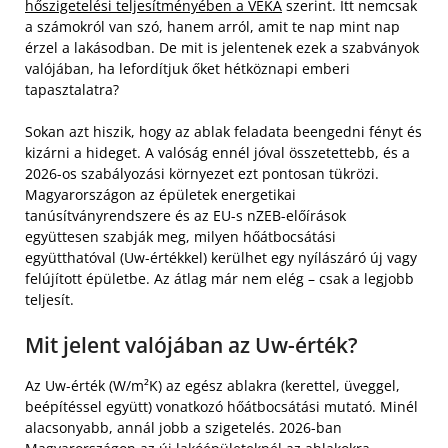
hőszigetelési teljesítményében a VEKA
szerint. Itt nemcsak
a számokról van szó, hanem arról, amit te nap mint nap
érzel a lakásodban. De mit is jelentenek ezek a szabványok
valójában, ha lefordítjuk őket hétköznapi emberi
tapasztalatra?
Sokan azt hiszik, hogy az ablak feladata beengedni fényt és
kizárni a hideget. A valóság ennél jóval összetettebb, és a
2026-os szabályozási környezet ezt pontosan tükrözi.
Magyarországon az épületek energetikai
tanúsítványrendszere és az EU-s nZEB-előírások
együttesen szabják meg, milyen hőátbocsátási
együtthatóval (Uw-értékkel) kerülhet egy nyílászáró új vagy
felújított épületbe. Az átlag már nem elég – csak a legjobb
teljesít.
Mit jelent valójában az Uw-érték?
Az Uw-érték (W/m²K) az egész ablakra (kerettel, üveggel,
beépítéssel együtt) vonatkozó hőátbocsátási mutató. Minél
alacsonyabb, annál jobb a szigetelés. 2026-ban