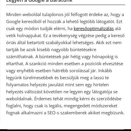
Minden weboldal tulajdonos jól felfogott érdeke az, hogy a
Google keresőből el hozzák a lehető legtöbb látogatót. Ezt
csak egy módon tudják elérni, ha
keresőoptimalizálás
alá
vetik holnapjukat. Ez a tevékenység végzése pedig a kereső
óriás által betartott szabályokkal lehetséges. Akik ezt nem
tartják be azok kisebb nagyobb büntetésekre
számíthatnak. A büntetések pár hétig vagy hónapokig is
eltarthat. A szankció minden esetben a pozíciók elvesztése
vagy enyhébb esetben hátrébb sorolással jár. Inkább
legyünk türelmesebbek és becsüljük meg a lassú te
folyamatos helyezés javulást mint sem egy hirtelen
helyezés változást követően ne legyen egy látogatója se
weboldalnak. Érdemes tehát mindig kérni és szerződésbe
foglalni, hogy csak is legális, megengedett módszereket
fognak alkalmazni a SEO-s szakemberek akiket megbízunk.