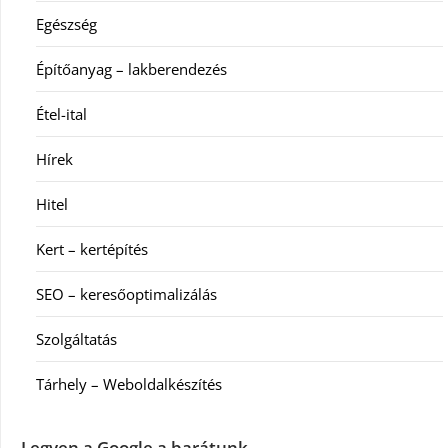
Egészség
Építőanyag – lakberendezés
Étel-ital
Hírek
Hitel
Kert – kertépítés
SEO – keresőoptimalizálás
Szolgáltatás
Tárhely – Weboldalkészítés
Legyen a Google a barátunk