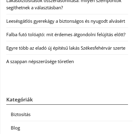
Lakásbiztosítások összehasonlítása: milyen szempontok
segíthetnek a választásban?
Leesésgátlós gyerekágy a biztonságos és nyugodt alvásért
Falba futó tolóajtó: mit érdemes átgondolni felújítás előtt?
Egyre több az eladó új építésű lakás Székesfehérvár szerte
A szappan népszerűsége töretlen
Kategóriák
Biztosítás
Blog