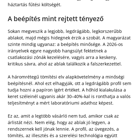
háztartás fűtési költségét.
A beépítés mint rejtett tényező
Sokan megveszik a legjobb, legdrágább, legkorszerűbb
ablakot, majd mégis hidegnek érzik a szobát. A magyarázat
szinte mindig ugyanaz: a beépítés minősége. A 2026-os
irányelvek egyre nagyobb hangsúlyt fektetnek a
csatlakozási zónák kezelésére, vagyis arra a keskeny,
kritikus sávra, ahol az ablak találkozik a falszerkezettel.
A háromrétegű tömítési elv alapkövetelmény a minőségi
beépítésnél. Ahol ezt elhagyják, ott a legdrágább profil sem
tudja hozni a papíron ígért értéket. A hőhíd kialakulása a
keret széleinél ugyanis akár 30–40%-kal is ronthatja a valós
teljesítményt a mért laboratóriumi adathoz képest.
Ez az, amit a legtöbb vásárló nem tud, amikor csak az
árlistát nézi. Nem elég, hogy az ablak jó legyen, a
rendszernek kell jónak lennie. A profil, az üvegezés, a
tömítés, az illesztés és a szerelési technológia együtt