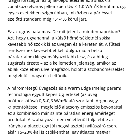
Magyarországon az új lakóépületeknél az ablakokra
vonatkozó elvárás jellemzően Uw ≤ 1,0 W/m²K körül mozog,
egyes esetekben szigorúbban, miközben a pár évvel
ezelőtti standard még 1,4–1,6 körül járt.
Ez az ugrás hatalmas. De mit jelent a mindennapokban?
Azt, hogy ugyanannál a külső hőmérsékletnél sokkal
kevesebb hő szökik ki az üvegen és a kereten át. A fűtési
rendszernek kevesebbet kell dolgoznia, a belső
páratartalom kiegyensúlyozottabb lesz, és a hideg
sugárzás érzete – az a kellemetlen jelenség, amikor az
ablak közelében ülve megfázol, holott a szobahőmérséklet
megfelelő – nagyrészt eltűnik.
A háromrétegű üvegezés és a Warm Edge (meleg perem)
technológia együtt képes Ug-értéket (az üveg
hőátbocsátása) 0,5–0,6 W/m²K alá szorítani. Argon vagy
kriptontöltéssel, megfelelő alacsony emissziós bevonattal
ez a kombináció már szinte páratlan energiamérleget
produkál. A szabályozás nem véletlenül tolja ebbe az
irányba a piacot: egy jól megválasztott nyílászáró csere
akár 15–20%-kal is csökkentheti egy átlagos magyar