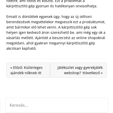
fotelre, ami foltos és koszos. Ezt a problémát a
kárpittisztító gép gyorsan és hatékonyan orvosolhatja.
Emiatt is döntöttek egyesek úgy, hogy az új otthoni
berendezések megvételekor megveszik ezt a produktumot,
amit bármikor elő lehet venni. A kárpittisztító gép sok
helyen igen kedvező áron szerezhető be, ami még egy ok a
vásárlás mellett. Ajánlott a beszerzést az online shopoknál
megoldani, ahol gyakran megannyi kárpittisztító gép
akciósan kapható.
« Előző: Különleges
Játéküzlet vagy gyerekjáték
ajándék nőknek itt
webshop? :Következő »
KERESÉS: