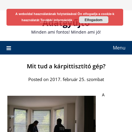
Skip
to
A weboldal használatának folytatásával Ön elfogadja a cookie-k
content
Adatgyűjtő
Elfogadom
használatát
További információk
Minden ami fontos! Minden ami jó!
Menu
Mit tud a kárpittisztító gép?
Posted on 2017. február 25. szombat
A