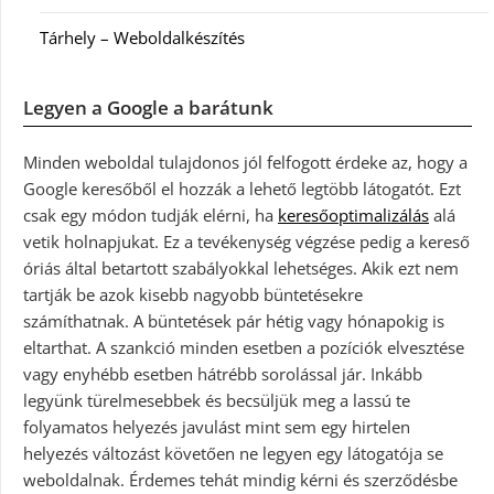
Tárhely – Weboldalkészítés
Legyen a Google a barátunk
Minden weboldal tulajdonos jól felfogott érdeke az, hogy a
Google keresőből el hozzák a lehető legtöbb látogatót. Ezt
csak egy módon tudják elérni, ha
keresőoptimalizálás
alá
vetik holnapjukat. Ez a tevékenység végzése pedig a kereső
óriás által betartott szabályokkal lehetséges. Akik ezt nem
tartják be azok kisebb nagyobb büntetésekre
számíthatnak. A büntetések pár hétig vagy hónapokig is
eltarthat. A szankció minden esetben a pozíciók elvesztése
vagy enyhébb esetben hátrébb sorolással jár. Inkább
legyünk türelmesebbek és becsüljük meg a lassú te
folyamatos helyezés javulást mint sem egy hirtelen
helyezés változást követően ne legyen egy látogatója se
weboldalnak. Érdemes tehát mindig kérni és szerződésbe