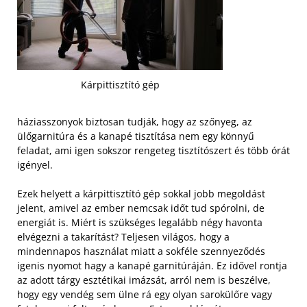
Kárpittisztító gép
háziasszonyok biztosan tudják, hogy az szőnyeg, az
ülőgarnitúra és a kanapé tisztítása nem egy könnyű
feladat, ami igen sokszor rengeteg tisztítószert és több órát
igényel.
Ezek helyett a kárpittisztító gép sokkal jobb megoldást
jelent, amivel az ember nemcsak időt tud spórolni, de
energiát is. Miért is szükséges legalább négy havonta
elvégezni a takarítást? Teljesen világos, hogy a
mindennapos használat miatt a sokféle szennyeződés
igenis nyomot hagy a kanapé garnitúráján.
Ez idővel rontja
az adott tárgy esztétikai imázsát, arról nem is beszélve,
hogy egy vendég sem ülne rá egy olyan sarokülőre vagy