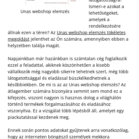
Ismeri-e azokat a
Unas webshop elemzés
lehetőségeket,
amelyek a
rendelkezésére
állnak ezen a téren? Az
Unas webshop elemzés tökéletes
megoldást
jelenthet az Ön számára, amennyiben ebben a
helyzetben találja magát.
Napjainkban már hazánkban is számtalan cég foglalkozik
ezzel a feladattal, akiknek köszönhetően a kisebb
vállalkozók még nagyobb sikerre tehetnek szert, még több
látogatottsággal és eladással büszkélkedhetnek a
későbbiekben. De mi is az az Unas webshop elemzés? Az
átlagember számára bizonyára semmit sem mond ez a
kifejezés, viszont nagyon is hasznos dolog a világhálón
történő termékek forgalmazásához és eladásához
viszonyítva. Ez a vizsgálat több lépésből áll, amelyet egy
piackutatással kezdenek meg.
Ennek során pontos adatokat gyűjtenek arra vonatkozólag,
hogy az interneten böngésző személyek mekkora