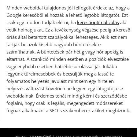
Minden weboldal tulajdonos jól felfogott érdeke az, hogy a
Google keresőből el hozzák a lehető legtöbb látogatót. Ezt
csak egy módon tudják elérni, ha
keresőoptimalizálás
alá
vetik holnapjukat. Ez a tevékenység végzése pedig a kereső
óriás által betartott szabályokkal lehetséges. Akik ezt nem
tartják be azok kisebb nagyobb büntetésekre
számíthatnak. A büntetések pár hétig vagy hónapokig is
eltarthat. A szankció minden esetben a pozíciók elvesztése
vagy enyhébb esetben hátrébb sorolással jár. Inkább
legyünk türelmesebbek és becsüljük meg a lassú te
folyamatos helyezés javulást mint sem egy hirtelen
helyezés változást követően ne legyen egy látogatója se
weboldalnak. Érdemes tehát mindig kérni és szerződésbe
foglalni, hogy csak is legális, megengedett módszereket
fognak alkalmazni a SEO-s szakemberek akiket megbízunk.