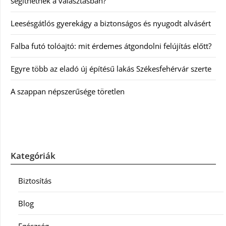
segíthetnek a választásban?
Leesésgátlós gyerekágy a biztonságos és nyugodt alvásért
Falba futó tolóajtó: mit érdemes átgondolni felújítás előtt?
Egyre több az eladó új építésű lakás Székesfehérvár szerte
A szappan népszerűsége töretlen
Kategóriák
Biztosítás
Blog