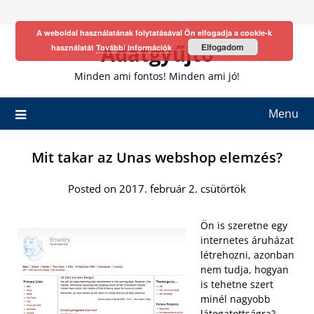
Skip
to
A weboldal használatának folytatásával Ön elfogadja a cookie-k
content
Adatgyűjtő
Elfogadom
használatát
További információk
Minden ami fontos! Minden ami jó!
Menu
Mit takar az Unas webshop elemzés?
Posted on 2017. február 2. csütörtök
Ön is szeretne egy
internetes áruházat
létrehozni, azonban
nem tudja, hogyan
is tehetne szert
minél nagyobb
látogatottságra?