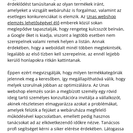
érdeklődést tanúsítanak az olyan termékek iránt,
amelyeket a vizsgált webáruház is forgalmaz, valamint az
esetleges konkurenciákat is elemzik. Az
Unas webshop
elemzés lehetőségével élő
emberek közül sokan
meglepődve tapasztalják, hogy rengeteg kulcsszót beírván,
a Google őket is kiadja, viszont a legtöbb esetben nem
szerepelnek valami remek helyen a listán. Annak
érdekében, hogy a weboldalt minél többen megtekintsék,
legalább az első tízben kell szerepelnie, az ennél lejjebb
kerülő honlapokra ritkán kattintanak.
Éppen ezért megvizsgálják, hogy milyen termékkategóriák
jelennek meg a keresőben, így megállapíthatóvá válik, hogy
melyek szorulnak jobban az optimizálásra. Az Unas
webshop elemzés során a megbízott személy egy rövid
ideig tartó személyes konzultációra invitálja a vállalkozót,
akinek részletesen elmagyarázza azokat a problémákat,
amelyek felütik a fejüket a webáruháza megfelelő
működésével kapcsolatban, emellett pedig hasznos
tanácsokat ad az elkövetkezendő időkre nézve. Tanácsos
profi segítséget kérni a siker elérése érdekében. Látogassa