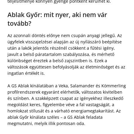
teljesítménye könnyen gyenge pontként kerülhet ki.
Ablak Győr: mit nyer, aki nem vár
tovább?
Az azonnali döntés előnye nem csupán anyagi jellegű. Az
ügyfelek visszajelzései alapján az új nyílászáró beépítése
után a lakók jelentős részénél csökkent a fűtési igény,
javult a belső páratartalom szabályozása, és mérhető
különbséget éreztek a belső zajszintben is. Ezek a
változások együttesen befolyásolják az életminőséget és az
ingatlan értékét is.
A GS Ablak kínálatában a Veka, Salamander és Kömmerling
profilrendszerek egyaránt elérhetők, változatos kivitelben
és színben. A szakképzett csapat az igényekhez illeszkedő
megoldást keres, figyelembe véve a fal vastagságát, a
homlokzat stílusát és a várható energiamegtakarítást. Az
ablak Győr kínálata széles – a GS Ablak feladata
megmutatni, melyik illik pontosan oda.