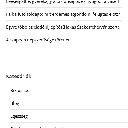
Leesésgátlós gyerekágy a biztonságos és nyugodt alvásért
Falba futó tolóajtó: mit érdemes átgondolni felújítás előtt?
Egyre több az eladó új építésű lakás Székesfehérvár szerte
A szappan népszerűsége töretlen
Kategóriák
Biztosítás
Blog
Egészség