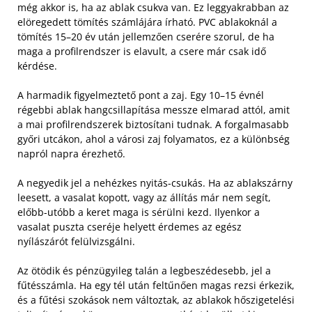
még akkor is, ha az ablak csukva van. Ez leggyakrabban az
elöregedett tömítés számlájára írható. PVC ablakoknál a
tömítés 15–20 év után jellemzően cserére szorul, de ha
maga a profilrendszer is elavult, a csere már csak idő
kérdése.
A harmadik figyelmeztető pont a zaj. Egy 10–15 évnél
régebbi ablak hangcsillapítása messze elmarad attól, amit
a mai profilrendszerek biztosítani tudnak. A forgalmasabb
győri utcákon, ahol a városi zaj folyamatos, ez a különbség
napról napra érezhető.
A negyedik jel a nehézkes nyitás-csukás. Ha az ablakszárny
leesett, a vasalat kopott, vagy az állítás már nem segít,
előbb-utóbb a keret maga is sérülni kezd. Ilyenkor a
vasalat puszta cseréje helyett érdemes az egész
nyílászárót felülvizsgálni.
Az ötödik és pénzügyileg talán a legbeszédesebb, jel a
fűtésszámla. Ha egy tél után feltűnően magas rezsi érkezik,
és a fűtési szokások nem változtak, az ablakok hőszigetelési