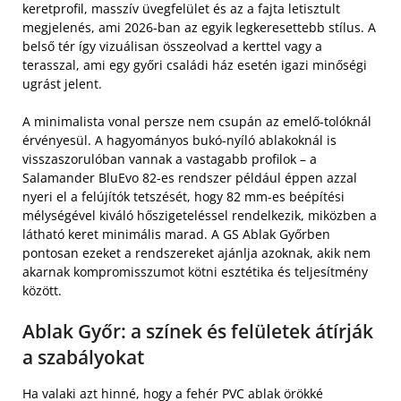
keretprofil, masszív üvegfelület és az a fajta letisztult
megjelenés, ami 2026-ban az egyik legkeresettebb stílus. A
belső tér így vizuálisan összeolvad a kerttel vagy a
terasszal, ami egy győri családi ház esetén igazi minőségi
ugrást jelent.
A minimalista vonal persze nem csupán az emelő-tolóknál
érvényesül. A hagyományos bukó-nyíló ablakoknál is
visszaszorulóban vannak a vastagabb profilok – a
Salamander BluEvo 82-es rendszer például éppen azzal
nyeri el a felújítók tetszését, hogy 82 mm-es beépítési
mélységével kiváló hőszigeteléssel rendelkezik, miközben a
látható keret minimális marad. A GS Ablak Győrben
pontosan ezeket a rendszereket ajánlja azoknak, akik nem
akarnak kompromisszumot kötni esztétika és teljesítmény
között.
Ablak Győr: a színek és felületek átírják
a szabályokat
Ha valaki azt hinné, hogy a fehér PVC ablak örökké