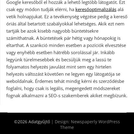
Google keresőből el hozzák a lehető legtöbb látogatót. Ezt
csak egy módon tudják elérni, ha
keresőoptimalizálás
alá
vetik holnapjukat. Ez a tevékenység végzése pedig a kereső
óriás által betartott szabályokkal lehetséges. Akik ezt nem
tartják be azok kisebb nagyobb büntetésekre
számíthatnak. A büntetések pár hétig vagy hónapokig is
eltarthat. A szankció minden esetben a pozíciók elvesztése
vagy enyhébb esetben hátrébb sorolással jár. Inkább
legyünk türelmesebbek és becsüljük meg a lassú te
folyamatos helyezés javulást mint sem egy hirtelen
helyezés változást követően ne legyen egy látogatója se
weboldalnak. Érdemes tehát mindig kérni és szerződésbe
foglalni, hogy csak is legális, megengedett módszereket
fognak alkalmazni a SEO-s szakemberek akiket megbízunk.
©2026 Adatgyűjtő
| Design:
Newspaperly WordPress
Theme