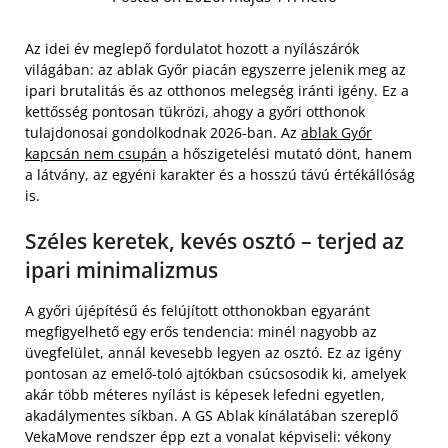
Az idei év meglepő fordulatot hozott a nyílászárók
világában: az ablak Győr piacán egyszerre jelenik meg az
ipari brutalitás és az otthonos melegség iránti igény. Ez a
kettősség pontosan tükrözi, ahogy a győri otthonok
tulajdonosai gondolkodnak 2026-ban. Az
ablak Győr
kapcsán nem csupán
a hőszigetelési mutató dönt, hanem
a látvány, az egyéni karakter és a hosszú távú értékállóság
is.
Széles keretek, kevés osztó – terjed az
ipari minimalizmus
A győri újépítésű és felújított otthonokban egyaránt
megfigyelhető egy erős tendencia: minél nagyobb az
üvegfelület, annál kevesebb legyen az osztó. Ez az igény
pontosan az emelő-toló ajtókban csúcsosodik ki, amelyek
akár több méteres nyílást is képesek lefedni egyetlen,
akadálymentes síkban. A GS Ablak kínálatában szereplő
VekaMove rendszer épp ezt a vonalat képviseli: vékony