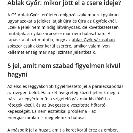
Ablak Győr: mikor jött el a csere ideje?
A GS Ablak Győr területén dolgozó szakemberei gyakran
ugyanazokat a jeleket látják újra és újra az ügyfeleknél.
Ezek a jelek nem mindig látványosak, de következetesen
mutatják: a nyílászárócsere már nem halasztható. A
tapasztalat azt mutatja, hogy az
ablak Győr városában
sokszor
csak akkor kerül cserére, amikor valamilyen
kellemetlenség már napi szinten jelentkezik.
5 jel, amit nem szabad figyelmen kívül
hagyni
Az első és leggyakoribb figyelmeztető jel a páralecsapódás
az üvegen belül. Ha a két üvegréteg között jelenik meg a
pára, az egyértelmű: a szigetelő gáz már kiszökött a
rétegek közül, és az üvegezés elveszítette hőtartó
képességét. Ez nem esztétikai probléma – az
energiaszámlán is megjelenik a hatása.
A második jel a huzat, amit a keret körül érez az ember,