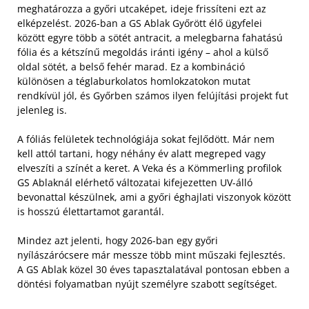
meghatározza a győri utcaképet, ideje frissíteni ezt az
elképzelést. 2026-ban a GS Ablak Győrött élő ügyfelei
között egyre több a sötét antracit, a melegbarna fahatású
fólia és a kétszínű megoldás iránti igény – ahol a külső
oldal sötét, a belső fehér marad. Ez a kombináció
különösen a téglaburkolatos homlokzatokon mutat
rendkívül jól, és Győrben számos ilyen felújítási projekt fut
jelenleg is.
A fóliás felületek technológiája sokat fejlődött. Már nem
kell attól tartani, hogy néhány év alatt megreped vagy
elveszíti a színét a keret. A Veka és a Kömmerling profilok
GS Ablaknál elérhető változatai kifejezetten UV-álló
bevonattal készülnek, ami a győri éghajlati viszonyok között
is hosszú élettartamot garantál.
Mindez azt jelenti, hogy 2026-ban egy győri
nyílászárócsere már messze több mint műszaki fejlesztés.
A GS Ablak közel 30 éves tapasztalatával pontosan ebben a
döntési folyamatban nyújt személyre szabott segítséget.