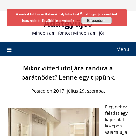
Skip
to
A weboldal használatának folytatásával Ön elfogadja a cookie-k
content
Adatgyűjtő
Elfogadom
használatát
További információk
Minden ami fontos! Minden ami jó!
Menu
Mikor vitted utoljára randira a
barátnődet? Lenne egy tippünk.
Posted on 2017. július 29. szombat
Elég nehéz
feladat egy
kapcsolat
közepén
valami újjal