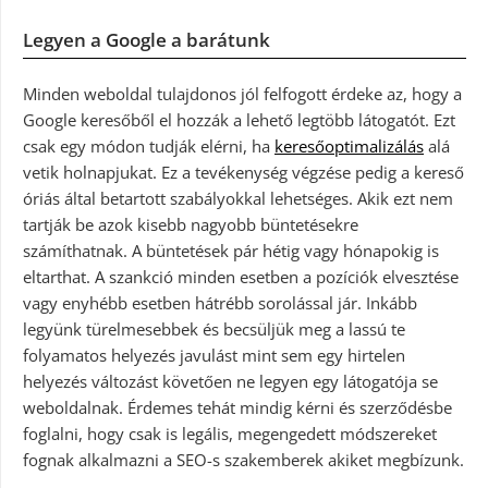
Legyen a Google a barátunk
Minden weboldal tulajdonos jól felfogott érdeke az, hogy a
Google keresőből el hozzák a lehető legtöbb látogatót. Ezt
csak egy módon tudják elérni, ha
keresőoptimalizálás
alá
vetik holnapjukat. Ez a tevékenység végzése pedig a kereső
óriás által betartott szabályokkal lehetséges. Akik ezt nem
tartják be azok kisebb nagyobb büntetésekre
számíthatnak. A büntetések pár hétig vagy hónapokig is
eltarthat. A szankció minden esetben a pozíciók elvesztése
vagy enyhébb esetben hátrébb sorolással jár. Inkább
legyünk türelmesebbek és becsüljük meg a lassú te
folyamatos helyezés javulást mint sem egy hirtelen
helyezés változást követően ne legyen egy látogatója se
weboldalnak. Érdemes tehát mindig kérni és szerződésbe
foglalni, hogy csak is legális, megengedett módszereket
fognak alkalmazni a SEO-s szakemberek akiket megbízunk.