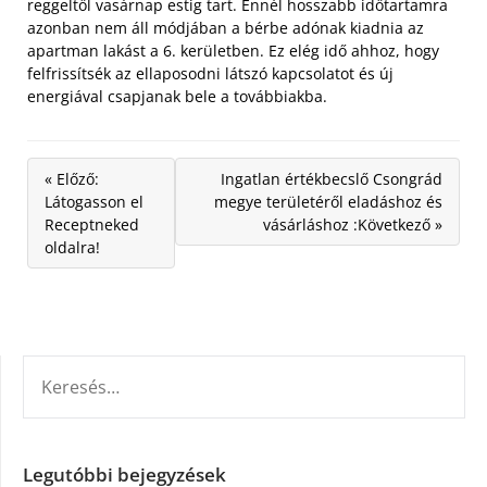
reggeltől vasárnap estig tart. Ennél hosszabb időtartamra
azonban nem áll módjában a bérbe adónak kiadnia az
apartman lakást a 6. kerületben. Ez elég idő ahhoz, hogy
felfrissítsék az ellaposodni látszó kapcsolatot és új
energiával csapjanak bele a továbbiakba.
« Előző:
Ingatlan értékbecslő Csongrád
Látogasson el
megye területéről eladáshoz és
Receptneked
vásárláshoz :Következő »
oldalra!
KERESÉS:
Legutóbbi bejegyzések