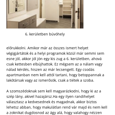
6. kerületben búvóhely
előrukkolni. Amikor már az összes ismert helyet
végigjártátok és a helyi programok közül már semmi sem
esne jól, akkor jól jön egy kis zug a 6. kerületben, ahová
csak kettesben elbújhattok. Ez mégsem az a nálam vagy
nálad kérdés, hiszen az már lecsengett. Egy csodás
apartmanban nem kell attól tartani, hogy betoppannak a
lakótársak vagy az ismerősök, csak a tiétek a szoba.
A szomszédoknak sem kell magyarázkodni, hogy ki az a
szép lány, akivel hazajársz.
Ha egy ilyen randihelyet
választasz a kedvesednek és magadnak, akkor biztos
lehetsz abban, hogy makulátlan rend vár majd és nem kell
a zoknikat dugdosnod az ágy alá, hogy valahogy nézzen