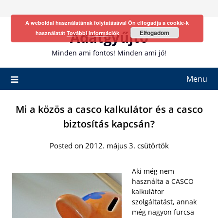
Skip
to
A weboldal használatának folytatásával Ön elfogadja a cookie-k
content
Adatgyűjtő
Elfogadom
használatát
További információk
Minden ami fontos! Minden ami jó!
Menu
Mi a közös a casco kalkulátor és a casco
biztosítás kapcsán?
Posted on 2012. május 3. csütörtök
Aki még nem
használta a CASCO
kalkulátor
szolgáltatást, annak
még nagyon furcsa