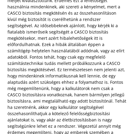
melyet kiválasztottunk.
Érdemes ezt a lehetőséget
használnia mindenkinek, aki szereti a kényelmet, mert a
CASCO biztosítás megkötésén és az összehasonlításon
kívül még biztosítót is cserélhetünk a rendszer
segítségével. Az idősebbeknek ajánlott, hogy kérjék ki a
fiatalabb ismerőseik segítségét a CASCO biztosítás
megkötésekor, mert azért hibalehetőségek itt is
előfordulhatnak. Ezek a hibák általában éppen a
számítógép helytelen használatából adódnak, vagy az elírt
adatokból. Fontos tehát, hogy csak egy megfelelő
számítástechnikai tudás mellett próbálkozzunk a CASCO
biztosítás megkötésével. Ez természetesen nem jelenti azt,
hogy mindenkinek informatikusnak kell lennie, de egy
alaptudás azért szükséges ehhez a folyamathoz is. Fontos
még megemlítenünk, hogy a kalkulátorok nem csak a
CASCO biztosításra vonatkoznak, hanem bármilyen jellegű
biztosításra, ami megtalálható egy adott biztosítónál. Tehát
ha szeretnénk, akkor egy kalkulátor segítségével
összehasonlíthatjuk a kötelező felelősségbiztosítási
ajánlatokat is, vagy akár az életbiztosításban is nagy
segítségünkre lehet ez a rendszer. Végezetül annyit még
érdemes megemlíteni, hogy az emberek szemében a