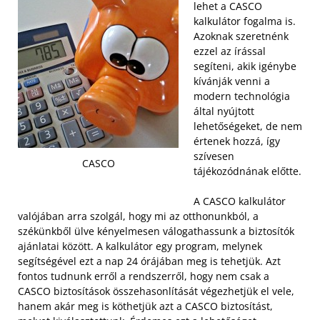
lehet a CASCO
kalkulátor fogalma is.
Azoknak szeretnénk
ezzel az írással
segíteni, akik igénybe
kívánják venni a
modern technológia
által nyújtott
lehetőségeket, de nem
értenek hozzá, így
szívesen
CASCO
tájékozódnának előtte.
A CASCO kalkulátor
valójában arra szolgál, hogy mi az otthonunkból, a
székünkből ülve kényelmesen válogathassunk a biztosítók
ajánlatai között. A kalkulátor egy program, melynek
segítségével ezt a nap 24 órájában meg is tehetjük. Azt
fontos tudnunk erről a rendszerről, hogy nem csak a
CASCO biztosítások összehasonlítását végezhetjük el vele,
hanem akár meg is köthetjük azt a CASCO biztosítást,