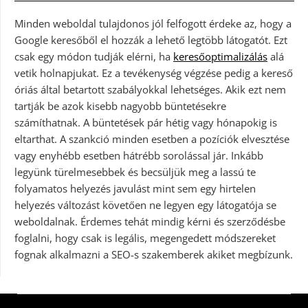
Minden weboldal tulajdonos jól felfogott érdeke az, hogy a
Google keresőből el hozzák a lehető legtöbb látogatót. Ezt
csak egy módon tudják elérni, ha
keresőoptimalizálás
alá
vetik holnapjukat. Ez a tevékenység végzése pedig a kereső
óriás által betartott szabályokkal lehetséges. Akik ezt nem
tartják be azok kisebb nagyobb büntetésekre
számíthatnak. A büntetések pár hétig vagy hónapokig is
eltarthat. A szankció minden esetben a pozíciók elvesztése
vagy enyhébb esetben hátrébb sorolással jár. Inkább
legyünk türelmesebbek és becsüljük meg a lassú te
folyamatos helyezés javulást mint sem egy hirtelen
helyezés változást követően ne legyen egy látogatója se
weboldalnak. Érdemes tehát mindig kérni és szerződésbe
foglalni, hogy csak is legális, megengedett módszereket
fognak alkalmazni a SEO-s szakemberek akiket megbízunk.