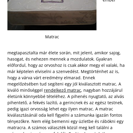
Matrac
megtapasztalta már élete során, mit jelent, amikor sajog,
hasogat, és nehezen mennek a mozdulatok. Gyakran
előfordul, hogy az orvoshoz is csak akkor megy el valaki, ha
már képtelen elviselni a szenvedést. Megtörténhet az is,
hogy a várva várt eredmény elmarad. Ennek
megelőzésében tud segíteni egy jól kiválasztott matrac. A
kiváló minőséggel
rendelkező matrac
, nagyban hozzájárul
életünk könnyebbé tételéhez. A pihenés nyugtató, az alvás
pihentető, a fekvés lazító, a gerincnek és az egész testnek,
pedig igazi orvosság lehet egy ilyen matrac. A matrac
kiválasztásánál oda kell figyelni a számunka igazán fontos
tényezőkre. Nem elég bemenni egy üzletbe és rábökni egy
matracra. A számos választék közül meg kell találni a