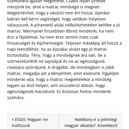
számunkra igazán megfelelőt.
Csakis olyan üzletbe
menjünk be, ahol a matrac minősége is megvan.
Megtörténhet, hogy a vásárló nem ért hozzá, ilyenkor
bátran kell kérni segítséget, hogy valóban helyesen
válasszunk. A pihentető alvás nélkülözhetetlen kelléke a jó
matrac. Mennyivel frissebben ébred mindenki, ha nem
érzi a fájdalmat, ha nem érez semmi mást csak
frissességet és kipihentséget. Teljesen másképp áll hozzá a
napi teendőihez, ha az éjszakai alvást egy jó matrac
biztosította. Tény, hogy a minőségnek ára van, de a
szervezetünktől ne sajnáljuk és ne az egészségünk
rovására spóroljunk. A drágább, de minőségben is jobb
matrac, megadja azt a kényelmet, amit elvárunk. Figyeljen
mindenki oda, hogy a matrac megvételekor a minőség
legyen az első helyen, ami visszatérül abban, hogy
egészségesek maradunk. Ez biztosan fontos mindenki
számára.
« Előző: Hogyan ne
Hatékony-e a jelenlegi
indítsunk
magyar oktatás? :Következő