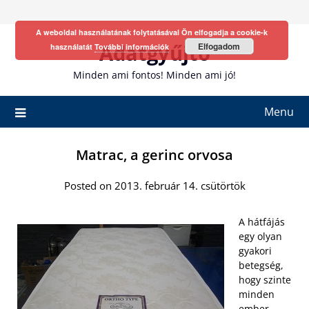
Skip
to
A weboldal használatának folytatásával Ön elfogadja a cookie-k
content
Adatgyűjtő
Elfogadom
használatát
További információk
Minden ami fontos! Minden ami jó!
Menu
Matrac, a gerinc orvosa
Posted on 2013. február 14. csütörtök
A hátfájás
egy olyan
gyakori
betegség,
hogy szinte
minden
ember