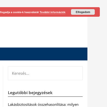
Elfogadom
lfogadja a cookie-k használatát
További információk
KERESÉS:
Legutóbbi bejegyzések
Lakásbiztosítások összehasonlítása: milyen