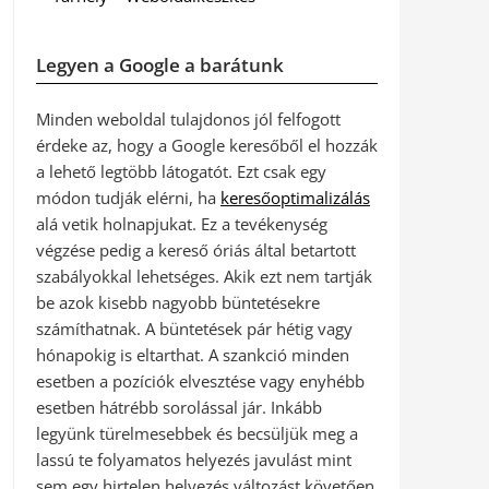
Legyen a Google a barátunk
Minden weboldal tulajdonos jól felfogott
érdeke az, hogy a Google keresőből el hozzák
a lehető legtöbb látogatót. Ezt csak egy
módon tudják elérni, ha
keresőoptimalizálás
alá vetik holnapjukat. Ez a tevékenység
végzése pedig a kereső óriás által betartott
szabályokkal lehetséges. Akik ezt nem tartják
be azok kisebb nagyobb büntetésekre
számíthatnak. A büntetések pár hétig vagy
hónapokig is eltarthat. A szankció minden
esetben a pozíciók elvesztése vagy enyhébb
esetben hátrébb sorolással jár. Inkább
legyünk türelmesebbek és becsüljük meg a
lassú te folyamatos helyezés javulást mint
sem egy hirtelen helyezés változást követően