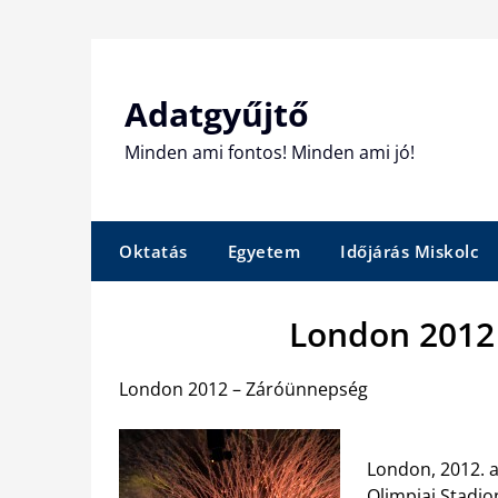
Skip
to
content
Adatgyűjtő
Minden ami fontos! Minden ami jó!
Oktatás
Egyetem
Időjárás Miskolc
London 2012
London 2012 – Záróünnepség
London, 2012. a
Olimpiai Stadio