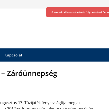
A weboldal használatának folytatásával Ön e
Kapcsolat
 – Záróünnepség
ugusztus 13. Tüzijáték fénye világítja meg az
nt a 2012-es londoni nyári olimpia záróünnepségén