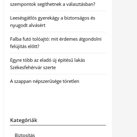
szempontok segíthetnek a választásban?
Leesésgátlós gyerekágy a biztonságos és
nyugodt alvásért
Falba futó tolóajtó: mit érdemes átgondolni
felújítás előtt?
Egyre több az eladó új építésű lakás
Székesfehérvár szerte
A szappan népszerűsége töretlen
Kategóriák
Biztosítás