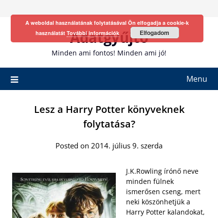
Skip
to
A weboldal használatának folytatásával Ön elfogadja a cookie-k
content
Adatgyűjtő
Elfogadom
használatát
További információk
Minden ami fontos! Minden ami jó!
Menu
Lesz a Harry Potter könyveknek
folytatása?
Posted on 2014. július 9. szerda
J.K.Rowling írónő neve
minden fülnek
ismerősen cseng, mert
neki köszönhetjük a
Harry Potter kalandokat,