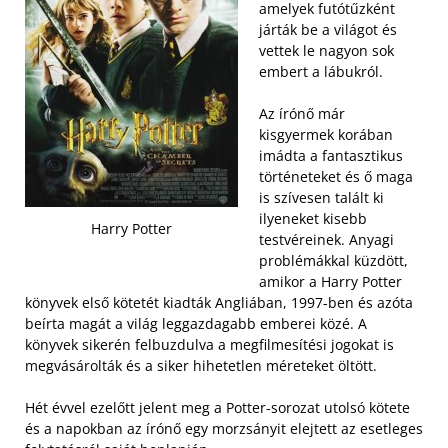
amelyek futótűzként
járták be a világot és
vettek le nagyon sok
embert a lábukról.
Az írónő már
kisgyermek korában
imádta a fantasztikus
történeteket és ő maga
is szívesen talált ki
ilyeneket kisebb
Harry Potter
testvéreinek. Anyagi
problémákkal küzdött,
amikor a Harry Potter
könyvek első kötetét kiadták Angliában, 1997-ben és azóta
beírta magát a világ leggazdagabb emberei közé. A
könyvek sikerén felbuzdulva a megfilmesítési jogokat is
megvásárolták és a siker hihetetlen méreteket öltött.
Hét évvel ezelőtt jelent meg a Potter-sorozat utolsó kötete
és a napokban az írónő egy morzsányit elejtett az esetleges