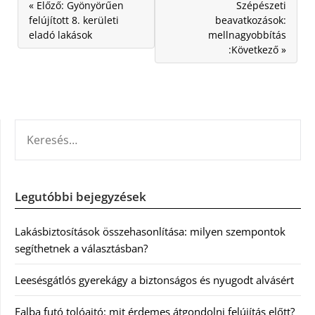
« Előző: Gyönyörűen
Szépészeti
felújított 8. kerületi
beavatkozások:
eladó lakások
mellnagyobbítás
:Következő »
KERESÉS:
Legutóbbi bejegyzések
Lakásbiztosítások összehasonlítása: milyen szempontok
segíthetnek a választásban?
Leesésgátlós gyerekágy a biztonságos és nyugodt alvásért
Falba futó tolóajtó: mit érdemes átgondolni felújítás előtt?