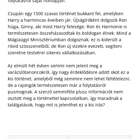
folytatásról saját honlapján.
Csupán egy 1500 szavas történet bukkant fel, amelyben
Harry a harmincas éveiben jár. Újságíróként dolgozik Ron
húga, Ginny, aki most Harry felesége. Ron és Harmonie is
természetesen összeházasodtak és boldogan élnek. Mind a
Mágiaügyi Minisztériumban dolgoznak, ez is kiderült a
rövid szösszenetből, de Ron új vizekre evezett, segíteni
szeretne testvérei sikeres vállalkozásában.
Az elmúlt hét évben semmi nem jelent meg a
varázslótanoncokról, így nagy érdeklődésre adott okot ez a
kis történet, amelyből még semmire nem lehet feltételezni,
de a rajongók természetesen már a folytatásról
pusmognak. A szerző semmiféle plusz információt nem
osztott meg a történettel kapcsolatban, így maradnak a
találgatások, hogy mit is jelenthet ez a kis írás?