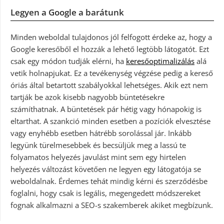
Legyen a Google a barátunk
Minden weboldal tulajdonos jól felfogott érdeke az, hogy a
Google keresőből el hozzák a lehető legtöbb látogatót. Ezt
csak egy módon tudják elérni, ha
keresőoptimalizálás
alá
vetik holnapjukat. Ez a tevékenység végzése pedig a kereső
óriás által betartott szabályokkal lehetséges. Akik ezt nem
tartják be azok kisebb nagyobb büntetésekre
számíthatnak. A büntetések pár hétig vagy hónapokig is
eltarthat. A szankció minden esetben a pozíciók elvesztése
vagy enyhébb esetben hátrébb sorolással jár. Inkább
legyünk türelmesebbek és becsüljük meg a lassú te
folyamatos helyezés javulást mint sem egy hirtelen
helyezés változást követően ne legyen egy látogatója se
weboldalnak. Érdemes tehát mindig kérni és szerződésbe
foglalni, hogy csak is legális, megengedett módszereket
fognak alkalmazni a SEO-s szakemberek akiket megbízunk.