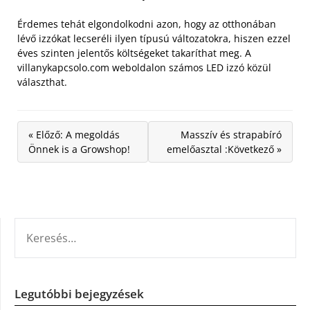
Érdemes tehát elgondolkodni azon, hogy az otthonában
lévő izzókat lecseréli ilyen típusú változatokra, hiszen ezzel
éves szinten jelentős költségeket takaríthat meg. A
villanykapcsolo.com weboldalon számos LED izzó közül
választhat.
« Előző: A megoldás
Masszív és strapabíró
Önnek is a Growshop!
emelőasztal :Következő »
KERESÉS:
Legutóbbi bejegyzések