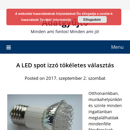
Skip
to
A weboldal használatának folytatásával Ön elfogadja a cookie-k
content
Adatgyűjtő
Elfogadom
használatát
További információk
Minden ami fontos! Minden ami jó!
Menu
A LED spot izzó tökéletes választás
Posted on 2017. szeptember 2. szombat
Otthonainkban,
munkahelyünkön
és szinte minden
ingatlanban
megtalálhatóak
mindenféle
fényforrások,