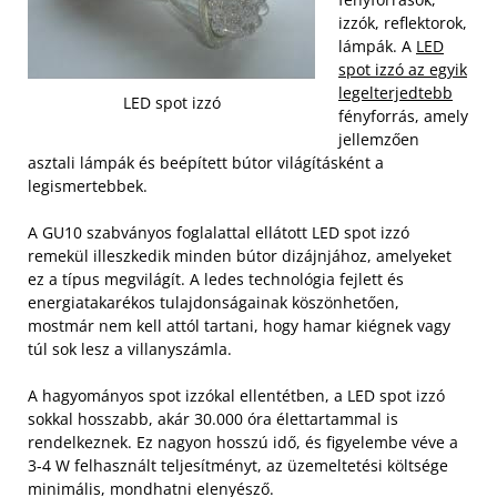
izzók, reflektorok,
lámpák. A
LED
spot izzó az egyik
legelterjedtebb
LED spot izzó
fényforrás, amely
jellemzően
asztali lámpák és beépített bútor világításként a
legismertebbek.
A GU10 szabványos foglalattal ellátott LED spot izzó
remekül illeszkedik minden bútor dizájnjához, amelyeket
ez a típus megvilágít. A ledes technológia fejlett és
energiatakarékos tulajdonságainak köszönhetően,
mostmár nem kell attól tartani, hogy hamar kiégnek vagy
túl sok lesz a villanyszámla.
A hagyományos spot izzókal ellentétben, a LED spot izzó
sokkal hosszabb, akár 30.000 óra élettartammal is
rendelkeznek. Ez nagyon hosszú idő, és figyelembe véve a
3-4 W felhasznált teljesítményt, az üzemeltetési költsége
minimális, mondhatni elenyésző.