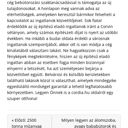
cég bebútorozási szaktanácsadással is támogatja az új
tulajdonosokat. A honlapon meg vannak adva az
elérhetőségek, amelyeken keresztül bármikor felveheti a
kapcsolatot az ingatlanok közvetítőjével.
Sok fiatal
érdeklődik az új építésű eladó ingatlanok iránt a Corvin
sétányon, amely számos építészeti díjat is nyert az utóbbi
években. Ha inkább a budai oldala érdekli a városnak
ingatlanok szempontjából, akkor ott is van módja a cég
kínálatából választani lakást. Ne hagyatkozzon csak a
fényképek megtekintésére, hiszen az új építésű eladó
ingatlan abban az esetben fogja minden bizonnyal
elnyerni a tetszését, ha azt személyesen bejárja a
közvetítővel együtt. Belvárosi és külsőbb kerületekben
található lakások közül is választhat, amelyek mindegyike
egyedülálló minőséget garantál a lehető legfiatalosabb
környezetben. Legyen Önnek is a cordia.hu oldalról egy
szuper otthona!
« Előző: 2500
Milyen legyen az álomszoba,
tonna műanyag
avagy bababútorok és