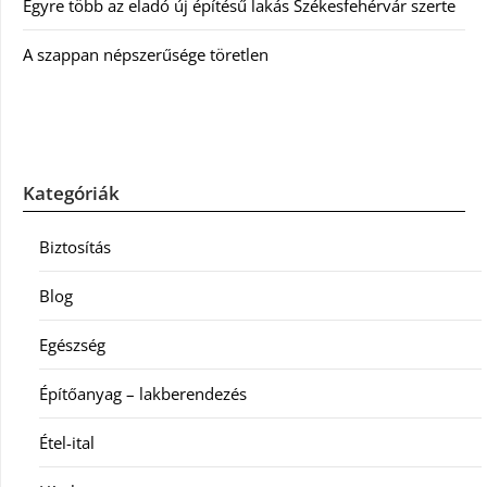
Egyre több az eladó új építésű lakás Székesfehérvár szerte
A szappan népszerűsége töretlen
Kategóriák
Biztosítás
Blog
Egészség
Építőanyag – lakberendezés
Étel-ital