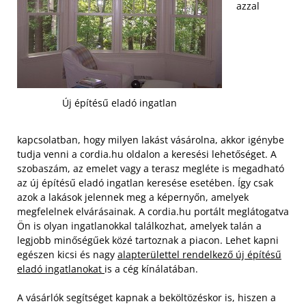
azzal
Új építésű eladó ingatlan
kapcsolatban, hogy milyen lakást vásárolna, akkor igénybe
tudja venni a cordia.hu oldalon a keresési lehetőséget. A
szobaszám, az emelet vagy a terasz megléte is megadható
az új építésű eladó ingatlan keresése esetében. Így csak
azok a lakások jelennek meg a képernyőn, amelyek
megfelelnek elvárásainak. A cordia.hu portált meglátogatva
Ön is olyan ingatlanokkal találkozhat, amelyek talán a
legjobb minőségűek közé tartoznak a piacon. Lehet kapni
egészen kicsi és nagy
alapterülettel rendelkező új építésű
eladó ingatlanokat
is a cég kínálatában.
A vásárlók segítséget kapnak a beköltözéskor is, hiszen a