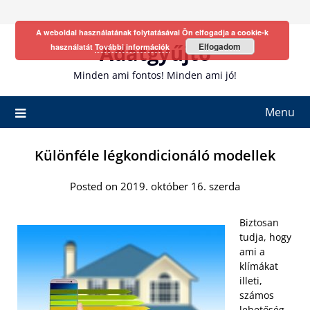
Skip
to
A weboldal használatának folytatásával Ön elfogadja a cookie-k
content
Adatgyűjtő
Elfogadom
használatát
További információk
Minden ami fontos! Minden ami jó!
Menu
Különféle légkondicionáló modellek
Posted on 2019. október 16. szerda
Biztosan
tudja, hogy
ami a
klímákat
illeti,
számos
lehetőség