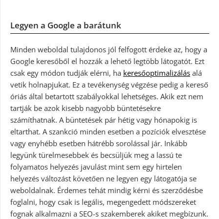
Legyen a Google a barátunk
Minden weboldal tulajdonos jól felfogott érdeke az, hogy a
Google keresőből el hozzák a lehető legtöbb látogatót. Ezt
csak egy módon tudják elérni, ha
keresőoptimalizálás
alá
vetik holnapjukat. Ez a tevékenység végzése pedig a kereső
óriás által betartott szabályokkal lehetséges. Akik ezt nem
tartják be azok kisebb nagyobb büntetésekre
számíthatnak. A büntetések pár hétig vagy hónapokig is
eltarthat. A szankció minden esetben a pozíciók elvesztése
vagy enyhébb esetben hátrébb sorolással jár. Inkább
legyünk türelmesebbek és becsüljük meg a lassú te
folyamatos helyezés javulást mint sem egy hirtelen
helyezés változást követően ne legyen egy látogatója se
weboldalnak. Érdemes tehát mindig kérni és szerződésbe
foglalni, hogy csak is legális, megengedett módszereket
fognak alkalmazni a SEO-s szakemberek akiket megbízunk.