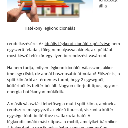
áll a
Hatékony légkondicionálás
rendelkezésére. Az
ideális légkondicionáló kipécézése
nem
egyszerű feladat, főleg nem olyasvalakinek, aki például
most készül először egy ilyen berendezést vásárolni.
Ha nem tudja, milyen légkondicionálót válasszon, akkor
íme egy rövid, de annál hasznosabb útmutató! Először is, a
split klímáról azt érdemes tudni, hogy 2 egységből,
kültériből és beltériből áll. Nagyon elterjedt típus, ugyanis
energia-hatékonyan működik.
A másik választási lehetőség a multi split klíma, aminek a
rendszere megegyező az előző típussal, viszont a kültéri
egysége több beltérihez csatlakoztatható. A
légkondicionáló másik típusa a mobil, amelyiket bármikor
áthelyezheti a másik helyiségbe, nagyon egyszerűen.