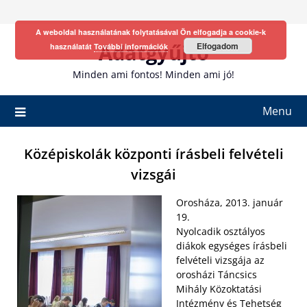
Skip
to
A weboldal használatának folytatásával Ön elfogadja a cookie-k
content
Adatgyűjtő
Elfogadom
használatát
További információk
Minden ami fontos! Minden ami jó!
Menu
Középiskolák központi írásbeli felvételi
vizsgái
Orosháza, 2013. január
19.
Nyolcadik osztályos
diákok egységes írásbeli
felvételi vizsgája az
orosházi Táncsics
Mihály Közoktatási
Intézmény és Tehetség