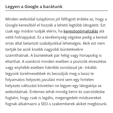
Legyen a Google a barátunk
Minden weboldal tulajdonos jól felfogott érdeke az, hogy a
Google keresőből el hozzák a lehető legtöbb látogatót. Ezt
csak egy módon tudják elérni, ha
keresőoptimalizálás
alá
vetik holnapjukat. Ez a tevékenység végzése pedig a kereső
óriás által betartott szabályokkal lehetséges. Akik ezt nem
tartják be azok kisebb nagyobb büntetésekre
számíthatnak. A büntetések pár hétig vagy hónapokig is
eltarthat. A szankció minden esetben a pozíciók elvesztése
vagy enyhébb esetben hátrébb sorolással jár. Inkább
legyünk türelmesebbek és becsüljük meg a lassú te
folyamatos helyezés javulást mint sem egy hirtelen
helyezés változást követően ne legyen egy látogatója se
weboldalnak. Érdemes tehát mindig kérni és szerződésbe
foglalni, hogy csak is legális, megengedett módszereket
fognak alkalmazni a SEO-s szakemberek akiket megbízunk.