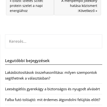
« Előző: Ízletes Scitec
A méhpempő jótékony
protein szelet a napi
hatása közismert
energiához
:Következő »
KERESÉS:
Legutóbbi bejegyzések
Lakásbiztosítások összehasonlítása: milyen szempontok
segíthetnek a választásban?
Leesésgátlós gyerekágy a biztonságos és nyugodt alvásért
Falba futó tolóajtó: mit érdemes átgondolni felújítás előtt?