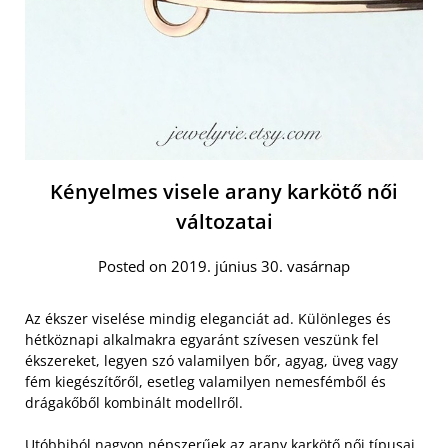
Kényelmes visele arany karkötő női
változatai
Posted on 2019. június 30. vasárnap
Az ékszer viselése mindig eleganciát ad. Különleges és
hétköznapi alkalmakra egyaránt szívesen veszünk fel
ékszereket, legyen szó valamilyen bőr, agyag, üveg vagy
fém kiegészítőről, esetleg valamilyen nemesfémből és
drágakőből kombinált modellről.
Utóbbiból
nagyon népszerűek az arany karkötő női
típusai,