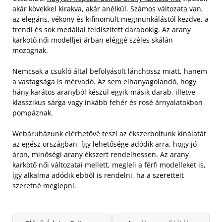
akár kövekkel kirakva, akár anélkül. Számos változata van,
az elegáns, vékony és kifinomult megmunkálástól kezdve, a
trendi és sok medállal feldíszített darabokig. Az arany
karkötő női modelljei árban eléggé széles skálán
mozognak.
Nemcsak a csukló által befolyásolt lánchossz miatt, hanem
a vastagsága is mérvadó. Az sem elhanyagolandó, hogy
hány karátos aranyból készül egyik-másik darab, illetve
klasszikus sárga vagy inkább fehér és rosé árnyalatokban
pompáznak.
Webáruházunk elérhetővé teszi az ékszerboltunk kínálatát
az egész országban, így lehetősége adódik arra, hogy jó
áron, minőségi arany ékszert rendelhessen. Az arany
karkötő női változatai mellett, megleli a férfi modelleket is,
így alkalma adódik ebből is rendelni, ha a szeretteit
szeretné meglepni.