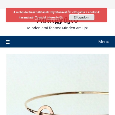
Skip
to
A weboldal használatának folytatásával Ön elfogadja a cookie-k
content
Adatgyűjtő
Elfogadom
használatát
További információk
Minden ami fontos! Minden ami jó!
Menu