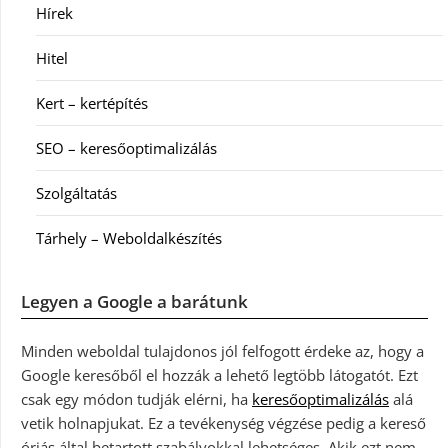
Hírek
Hitel
Kert – kertépítés
SEO – keresőoptimalizálás
Szolgáltatás
Tárhely – Weboldalkészítés
Legyen a Google a barátunk
Minden weboldal tulajdonos jól felfogott érdeke az, hogy a
Google keresőből el hozzák a lehető legtöbb látogatót. Ezt
csak egy módon tudják elérni, ha
keresőoptimalizálás
alá
vetik holnapjukat. Ez a tevékenység végzése pedig a kereső
óriás által betartott szabályokkal lehetséges. Akik ezt nem