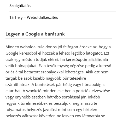
Szolgáltatás
Tárhely – Weboldalkészítés
Legyen a Google a barátunk
Minden weboldal tulajdonos jól felfogott érdeke az, hogy a
Google keresőből el hozzák a lehető legtöbb látogatót. Ezt
csak egy módon tudják elérni, ha
keresőoptimalizálás
alá
vetik holnapjukat. Ez a tevékenység végzése pedig a kereső
óriás által betartott szabályokkal lehetséges. Akik ezt nem
tartják be azok kisebb nagyobb büntetésekre
számíthatnak. A büntetések pár hétig vagy hónapokig is
eltarthat. A szankció minden esetben a pozíciók elvesztése
vagy enyhébb esetben hátrébb sorolással jár. Inkább
legyünk türelmesebbek és becsüljük meg a lassú te
folyamatos helyezés javulást mint sem egy hirtelen
helyezés változást követően ne legyen egy látogatója se