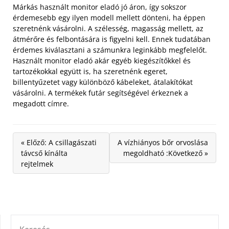
Márkás használt monitor eladó jó áron, így sokszor
érdemesebb egy ilyen modell mellett dönteni, ha éppen
szeretnénk vásárolni. A szélesség, magasság mellett, az
átmérőre és felbontására is figyelni kell. Ennek tudatában
érdemes kiválasztani a számunkra leginkább megfelelőt.
Használt monitor eladó akár egyéb kiegészítőkkel és
tartozékokkal együtt is, ha szeretnénk egeret,
billentyűzetet vagy különböző kábeleket, átalakítókat
vásárolni. A termékek futár segítségével érkeznek a
megadott címre.
« Előző: A csillagászati
A vízhiányos bőr orvoslása
távcső kínálta
megoldható :Következő »
rejtelmek
KERESÉS: