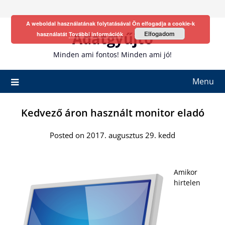
Skip
to
A weboldal használatának folytatásával Ön elfogadja a cookie-k
content
Adatgyűjtő
Elfogadom
használatát
További információk
Minden ami fontos! Minden ami jó!
Menu
Kedvező áron használt monitor eladó
Posted on 2017. augusztus 29. kedd
Amikor
hirtelen