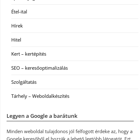
Étel-ital
Hírek
Hitel
Kert – kertépítés
SEO – keresőoptimalizálás
Szolgáltatás
Tárhely – Weboldalkészítés
Legyen a Google a barátunk
Minden weboldal tulajdonos jól felfogott érdeke az, hogy a
Google keresőből el hozzák a lehető legtöbb látogatót. Ezt