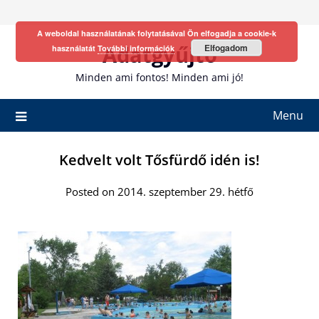
Skip
to
A weboldal használatának folytatásával Ön elfogadja a cookie-k
content
Adatgyűjtő
Elfogadom
használatát
További információk
Minden ami fontos! Minden ami jó!
Menu
Kedvelt volt Tősfürdő idén is!
Posted on 2014. szeptember 29. hétfő