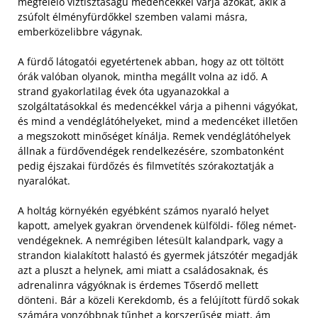
megfelelő víztisztaságú medencékkel várja azokat, akik a
zsúfolt élményfürdőkkel szemben valami másra,
emberközelibbre vágynak.
A fürdő látogatói egyetértenek abban, hogy az ott töltött
órák valóban olyanok, mintha megállt volna az idő. A
strand gyakorlatilag évek óta ugyanazokkal a
szolgáltatásokkal és medencékkel várja a pihenni vágyókat,
és mind a vendéglátóhelyeket, mind a medencéket illetően
a megszokott minőséget kínálja. Remek vendéglátóhelyek
állnak a fürdővendégek rendelkezésére, szombatonként
pedig éjszakai fürdőzés és filmvetítés szórakoztatják a
nyaralókat.
A holtág környékén egyébként számos nyaraló helyet
kapott, amelyek gyakran örvendenek külföldi- főleg német-
vendégeknek. A nemrégiben létesült kalandpark, vagy a
strandon kialakított halastó és gyermek játszótér megadják
azt a pluszt a helynek, ami miatt a családosaknak, és
adrenalinra vágyóknak is érdemes Tőserdő mellett
dönteni. Bár a közeli Kerekdomb, és a felújított fürdő sokak
számára vonzóbbnak tűnhet a korszerűség miatt, ám