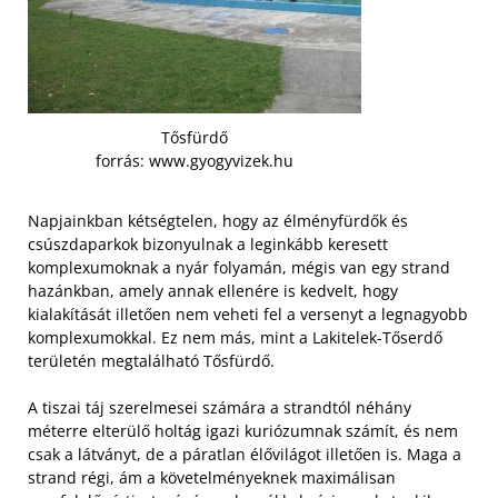
Tősfürdő
forrás: www.gyogyvizek.hu
Napjainkban kétségtelen, hogy az élményfürdők és
csúszdaparkok bizonyulnak a leginkább keresett
komplexumoknak a nyár folyamán, mégis van egy strand
hazánkban, amely annak ellenére is kedvelt, hogy
kialakítását illetően nem veheti fel a versenyt a legnagyobb
komplexumokkal. Ez nem más, mint a Lakitelek-Tőserdő
területén megtalálható Tősfürdő.
A tiszai táj szerelmesei számára a strandtól néhány
méterre elterülő holtág igazi kuriózumnak számít, és nem
csak a látványt, de a páratlan élővilágot illetően is. Maga a
strand régi, ám a követelményeknek maximálisan