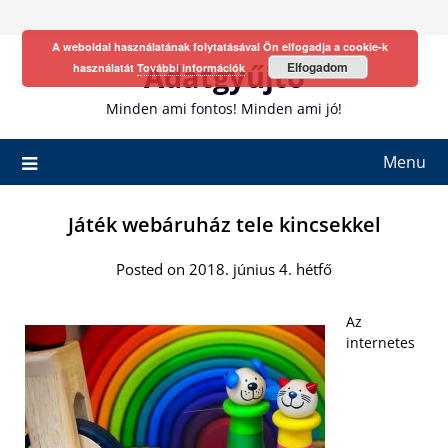
Skip
to
A weboldal használatának folytatásával Ön elfogadja a cookie-k
content
Adatgyűjtő
Elfogadom
használatát
További információk
Minden ami fontos! Minden ami jó!
Menu
Játék webáruház tele kincsekkel
Posted on 2018. június 4. hétfő
Az
internetes