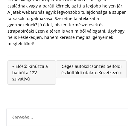
családnak vagy a baráti körnek, az itt a legjobb helyen jár.
A játék webáruház egyik legvonzóbb tulajdonsága a szuper
társasok forgalmazása. Szeretne fajátékokat a
gyermekeinek? Jó ötlet, hiszen természetesek és
strapabíróak! Ezen a téren is van miből válogatni, úgyhogy
ne is késlekedjen, hanem keresse meg az igényeinek
megfelelőket!
« Előző: Kihúzza a
Céges autókölcsönzés belföldi
bajból a 12V
és külföldi utakra :Következő »
szivattyú
KERESÉS: