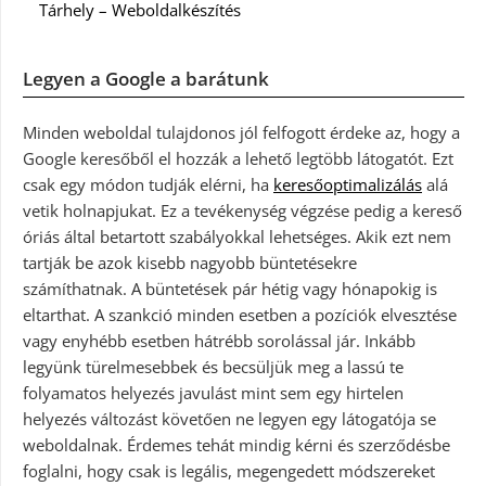
Tárhely – Weboldalkészítés
Legyen a Google a barátunk
Minden weboldal tulajdonos jól felfogott érdeke az, hogy a
Google keresőből el hozzák a lehető legtöbb látogatót. Ezt
csak egy módon tudják elérni, ha
keresőoptimalizálás
alá
vetik holnapjukat. Ez a tevékenység végzése pedig a kereső
óriás által betartott szabályokkal lehetséges. Akik ezt nem
tartják be azok kisebb nagyobb büntetésekre
számíthatnak. A büntetések pár hétig vagy hónapokig is
eltarthat. A szankció minden esetben a pozíciók elvesztése
vagy enyhébb esetben hátrébb sorolással jár. Inkább
legyünk türelmesebbek és becsüljük meg a lassú te
folyamatos helyezés javulást mint sem egy hirtelen
helyezés változást követően ne legyen egy látogatója se
weboldalnak. Érdemes tehát mindig kérni és szerződésbe
foglalni, hogy csak is legális, megengedett módszereket