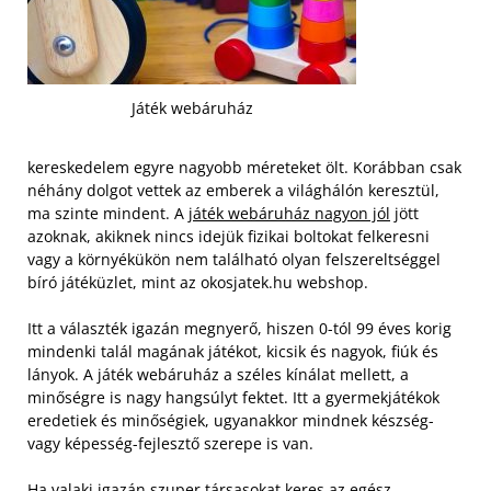
Játék webáruház
kereskedelem egyre nagyobb méreteket ölt. Korábban csak
néhány dolgot vettek az emberek a világhálón keresztül,
ma szinte mindent. A
játék webáruház nagyon jól
jött
azoknak, akiknek nincs idejük fizikai boltokat felkeresni
vagy a környékükön nem található olyan felszereltséggel
bíró játéküzlet, mint az okosjatek.hu webshop.
Itt a választék igazán megnyerő, hiszen 0-tól 99 éves korig
mindenki talál magának játékot, kicsik és nagyok, fiúk és
lányok. A játék webáruház a széles kínálat mellett, a
minőségre is nagy hangsúlyt fektet. Itt a gyermekjátékok
eredetiek és minőségiek, ugyanakkor mindnek készség-
vagy képesség-fejlesztő szerepe is van.
Ha valaki igazán szuper társasokat keres az egész