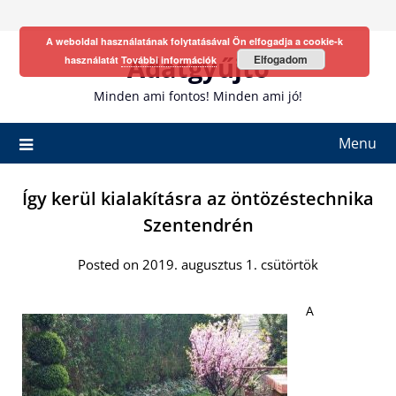
Skip
to
A weboldal használatának folytatásával Ön elfogadja a cookie-k
content
Adatgyűjtő
Elfogadom
használatát
További információk
Minden ami fontos! Minden ami jó!
Menu
Így kerül kialakításra az öntözéstechnika
Szentendrén
Posted on 2019. augusztus 1. csütörtök
A