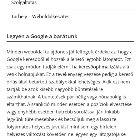
Szolgáltatás
Tárhely – Weboldalkészítés
Legyen a Google a barátunk
Minden weboldal tulajdonos jól felfogott érdeke az, hogy a
Google keresőből el hozzák a lehető legtöbb látogatót. Ezt
csak egy módon tudják elérni, ha
keresőoptimalizálás
alá
vetik holnapjukat. Ez a tevékenység végzése pedig a kereső
óriás által betartott szabályokkal lehetséges. Akik ezt nem
tartják be azok kisebb nagyobb büntetésekre
számíthatnak. A büntetések pár hétig vagy hónapokig is
eltarthat. A szankció minden esetben a pozíciók elvesztése
vagy enyhébb esetben hátrébb sorolással jár. Inkább
legyünk türelmesebbek és becsüljük meg a lassú te
folyamatos helyezés javulást mint sem egy hirtelen
helyezés változást követően ne legyen egy látogatója se