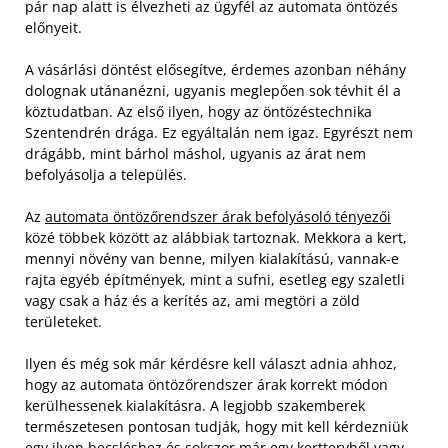
pár nap alatt is élvezheti az ügyfél az automata öntözés
előnyeit.
A vásárlási döntést elősegítve, érdemes azonban néhány
dolognak utánanézni, ugyanis meglepően sok tévhit él a
köztudatban. Az első ilyen, hogy az öntözéstechnika
Szentendrén drága. Ez egyáltalán nem igaz. Egyrészt nem
drágább, mint bárhol máshol, ugyanis az árat nem
befolyásolja a település.
Az
automata öntözőrendszer árak befolyásoló tényezői
közé többek között az alábbiak tartoznak. Mekkora a kert,
mennyi növény van benne, milyen kialakítású, vannak-e
rajta egyéb építmények, mint a sufni, esetleg egy szaletli
vagy csak a ház és a kerítés az, ami megtöri a zöld
területeket.
Ilyen és még sok már kérdésre kell választ adnia ahhoz,
hogy az automata öntözőrendszer árak korrekt módon
kerülhessenek kialakításra. A legjobb szakemberek
természetesen pontosan tudják, hogy mit kell kérdezniük
egy ilyen becsléshez és sokszor már egy kerttervből vagy