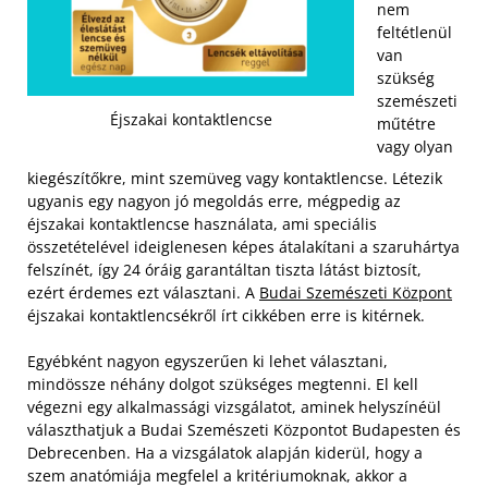
nem
feltétlenül
van
szükség
szemészeti
Éjszakai kontaktlencse
műtétre
vagy olyan
kiegészítőkre, mint szemüveg vagy kontaktlencse. Létezik
ugyanis egy nagyon jó megoldás erre, mégpedig az
éjszakai kontaktlencse használata, ami speciális
összetételével ideiglenesen képes átalakítani a szaruhártya
felszínét, így 24 óráig garantáltan tiszta látást biztosít,
ezért érdemes ezt választani. A
Budai Szemészeti Központ
éjszakai kontaktlencsékről írt cikkében erre is kitérnek.
Egyébként nagyon egyszerűen ki lehet választani,
mindössze néhány dolgot szükséges megtenni. El kell
végezni egy alkalmassági vizsgálatot, aminek helyszínéül
választhatjuk a Budai Szemészeti Központot Budapesten és
Debrecenben. Ha a vizsgálatok alapján kiderül, hogy a
szem anatómiája megfelel a kritériumoknak, akkor a