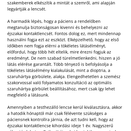
szakemberek elkészítik a mintát a szemről, ami alapján
legyártják a lencsét.
A harmadik lépés, hogy a páciens a rendelőben
megtanulja biztonságosan kivenni és behelyezni az
éjszakai kontaktlencsét. Fontos dolog ez, mert mindennap
használni fogja ezt az eszközt. Elképzelhető, hogy az első
időkben nem fogja elérni a tökéletes látásélményt,
előfordul, hogy több hét eltelik, mire érezni fogjuk az
eredményt. De nem szabad türelmetlenkedni, hiszen a jó
látás elérése garantált. Több tényező is befolyásolja a
tökéletes látásélmény kialakulását, mint a dioptria, a
szaruhártya görbülete, alakja. Elengedhetetlen a szemész
szakorvossal való folyamatos konzultáció az optimális
szaruhártya görbület beállításához, mert csak így lehet
megfelelő a látásunk.
Amennyiben a testhezálló lencse kerül kiválasztásra, akkor
a hatodik hónaptól már csak félévente szükséges a
páciensnek kontrollra járnia, de azt tudni kell, hogy az
éjszakai kontaktlencse kihordási ideje 1 év. Nagyszerű