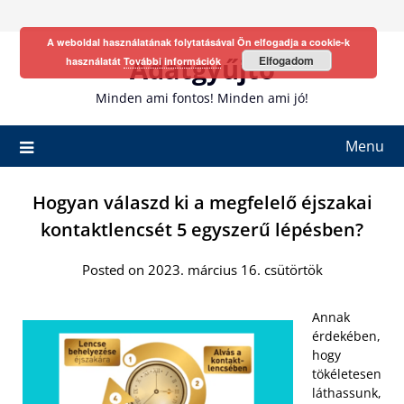
Skip
to
A weboldal használatának folytatásával Ön elfogadja a cookie-k
content
Adatgyűjtő
Elfogadom
használatát
További információk
Minden ami fontos! Minden ami jó!
Menu
Hogyan válaszd ki a megfelelő éjszakai
kontaktlencsét 5 egyszerű lépésben?
Posted on 2023. március 16. csütörtök
Annak
érdekében,
hogy
tökéletesen
láthassunk,