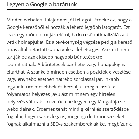
Legyen a Google a barátunk
Minden weboldal tulajdonos jól felfogott érdeke az, hogy a
Google keresőből el hozzák a lehető legtöbb látogatót. Ezt
csak egy módon tudják elérni, ha
keresőoptimalizálás
alá
vetik holnapjukat. Ez a tevékenység végzése pedig a kereső
óriás által betartott szabályokkal lehetséges. Akik ezt nem
tartják be azok kisebb nagyobb büntetésekre
számíthatnak. A büntetések pár hétig vagy hónapokig is
eltarthat. A szankció minden esetben a pozíciók elvesztése
vagy enyhébb esetben hátrébb sorolással jár. Inkább
legyünk türelmesebbek és becsüljük meg a lassú te
folyamatos helyezés javulást mint sem egy hirtelen
helyezés változást követően ne legyen egy látogatója se
weboldalnak. Érdemes tehát mindig kérni és szerződésbe
foglalni, hogy csak is legális, megengedett módszereket
fognak alkalmazni a SEO-s szakemberek akiket megbízunk.