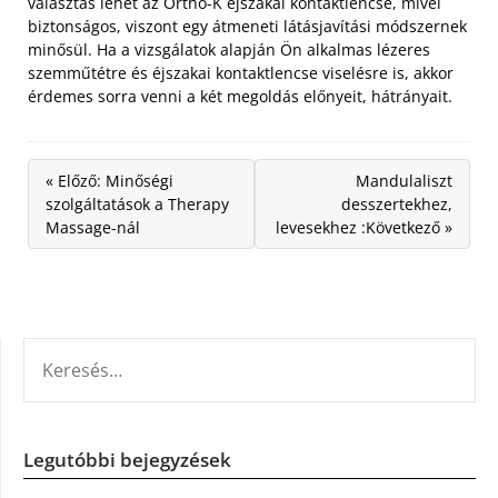
választás lehet az Ortho-K éjszakai kontaktlencse, mivel
biztonságos, viszont egy átmeneti látásjavítási módszernek
minősül. Ha a vizsgálatok alapján Ön alkalmas lézeres
szemműtétre és éjszakai kontaktlencse viselésre is, akkor
érdemes sorra venni a két megoldás előnyeit, hátrányait.
« Előző: Minőségi
Mandulaliszt
szolgáltatások a Therapy
desszertekhez,
Massage-nál
levesekhez :Következő »
KERESÉS:
Legutóbbi bejegyzések