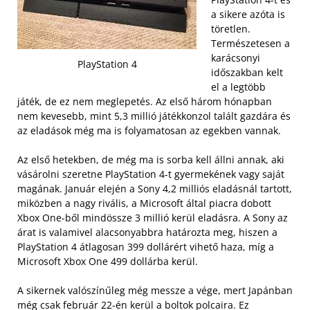
a sikere azóta is
töretlen.
Természetesen a
karácsonyi
PlayStation 4
időszakban kelt
el a legtöbb
játék, de ez nem meglepetés. Az első három hónapban
nem kevesebb, mint 5,3 millió játékkonzol talált gazdára és
az eladások még ma is folyamatosan az egekben vannak.
Az első hetekben, de még ma is sorba kell állni annak, aki
vásárolni szeretne PlayStation 4-t gyermekének vagy saját
magának. Január elején a Sony 4,2 milliós eladásnál tartott,
miközben a nagy rivális, a Microsoft által piacra dobott
Xbox One-ből mindössze 3 millió kerül eladásra. A Sony az
árat is valamivel alacsonyabbra határozta meg, hiszen a
PlayStation 4 átlagosan 399 dollárért vihető haza, míg a
Microsoft Xbox One 499 dollárba kerül.
A sikernek valószínűleg még messze a vége, mert Japánban
még csak február 22-én kerül a boltok polcaira. Ez