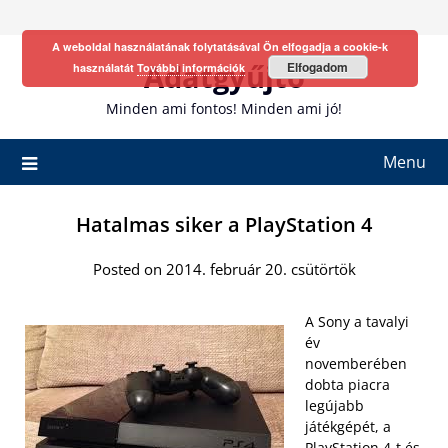
Skip
to
A weboldal használatának folytatásával Ön elfogadja a cookie-k
content
Adatgyűjtő
Elfogadom
használatát
További információk
Minden ami fontos! Minden ami jó!
Menu
Hatalmas siker a PlayStation 4
Posted on 2014. február 20. csütörtök
A Sony a tavalyi
év
novemberében
dobta piacra
legújabb
játékgépét, a
PlayStation 4-t és