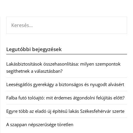
KERESÉS:
Legutóbbi bejegyzések
Lakásbiztosítások összehasonlítása: milyen szempontok
segíthetnek a választásban?
Leesésgátlós gyerekágy a biztonságos és nyugodt alvásért
Falba futó tolóajtó: mit érdemes átgondolni felújítás előtt?
Egyre több az eladó új építésű lakás Székesfehérvár szerte
A szappan népszerűsége töretlen