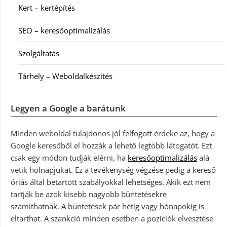
Kert – kertépítés
SEO – keresőoptimalizálás
Szolgáltatás
Tárhely – Weboldalkészítés
Legyen a Google a barátunk
Minden weboldal tulajdonos jól felfogott érdeke az, hogy a
Google keresőből el hozzák a lehető legtöbb látogatót. Ezt
csak egy módon tudják elérni, ha
keresőoptimalizálás
alá
vetik holnapjukat. Ez a tevékenység végzése pedig a kereső
óriás által betartott szabályokkal lehetséges. Akik ezt nem
tartják be azok kisebb nagyobb büntetésekre
számíthatnak. A büntetések pár hétig vagy hónapokig is
eltarthat. A szankció minden esetben a pozíciók elvesztése