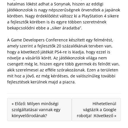
hatalmas lökést adhat a Sonynak, hiszen az eddigi
játékkonzolok is nagy népszerűségnek örvendtek a japánok
körében. Nagy érdeklődést változz ki a PlayStation 4 sikere
a fejlesztők körében is és egyre többen szeretnének
bekapcsolódni ebbe a „siker áradatba”.
A Game Developers Conference készített egy felmérést,
amely szerint a fejlesztők 20 százalékának tervben van,
hogy a következő játékát PS4-re is kiadja, hogy ezzel is
növelje a vásárlói körét. Az játékkonzolok világa nem
csengett még le, hiszen egyre több gyermek és felnőtt van,
akik szerelmesei az efféle szórakozásnak. Ezen a területen
mit hoz a jövő, ez még kérdéses, de valószínűleg további
fejlesztések kerülnek majd a piacra.
« Előző: Milyen minőségi
Hihetetlenül
szolgáltatásai vannak egy
vágtázik a Google
könyvelőirodának?
robotja! :Következő »