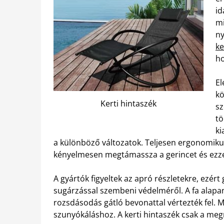
id
mi
ny
ke
ho
El
kö
Kerti hintaszék
sz
tö
ki
a különböző változatok. Teljesen ergonomikus
kényelmesen megtámassza a gerincet és ezze
A gyártók figyeltek az apró részletekre, ezért
sugárzással szembeni védelméről. A fa alapa
rozsdásodás gátló bevonattal vértezték fel. 
szunyókáláshoz. A kerti hintaszék csak a me