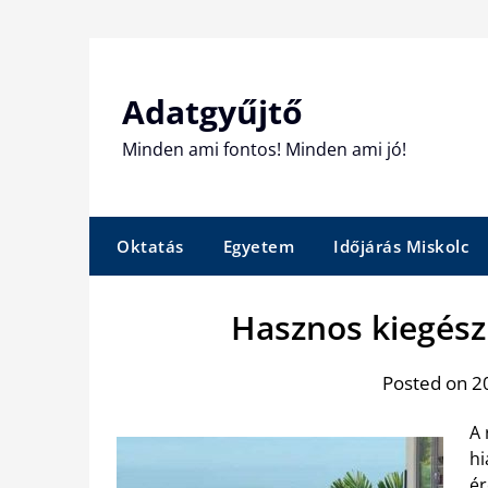
Skip
to
content
Adatgyűjtő
Minden ami fontos! Minden ami jó!
Oktatás
Egyetem
Időjárás Miskolc
Hasznos kiegészí
Posted on 20
A 
hi
ér