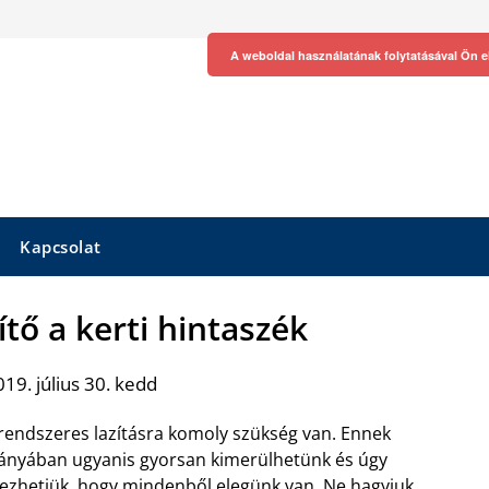
A weboldal használatának folytatásával Ön e
Kapcsolat
tő a kerti hintaszék
19. július 30. kedd
rendszeres lazításra komoly szükség van. Ennek
ányában ugyanis gyorsan kimerülhetünk és úgy
ezhetjük, hogy mindenből elegünk van. Ne hagyjuk