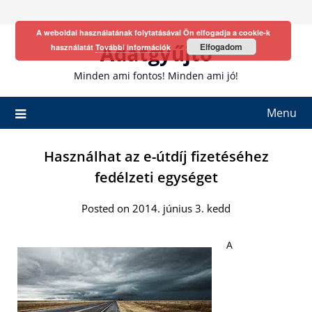
Skip
to
A weboldal használatának folytatásával Ön elfogadja a cookie-k
content
Adatgyűjtő
Elfogadom
használatát
További információk
Minden ami fontos! Minden ami jó!
Menu
Használhat az e-útdíj fizetéséhez
fedélzeti egységet
Posted on 2014. június 3. kedd
A