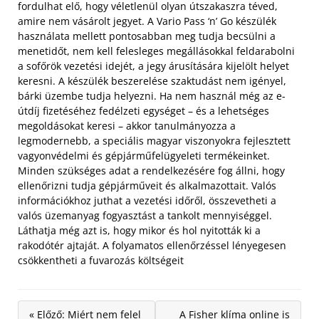
fordulhat elő, hogy véletlenül olyan útszakaszra téved,
amire nem vásárolt jegyet. A Vario Pass ‘n’ Go készülék
használata mellett pontosabban meg tudja becsülni a
menetidőt, nem kell felesleges megállásokkal feldarabolni
a sofőrök vezetési idejét, a jegy árusítására kijelölt helyet
keresni.
A készülék beszerelése szaktudást nem igényel,
bárki üzembe tudja helyezni. Ha nem használ még az e-
útdíj fizetéséhez fedélzeti egységet – és a lehetséges
megoldásokat keresi – akkor tanulmányozza a
legmodernebb, a speciális magyar viszonyokra fejlesztett
vagyonvédelmi és gépjárműfelügyeleti termékeinket.
Minden szükséges adat a rendelkezésére fog állni, hogy
ellenőrizni tudja gépjárműveit és alkalmazottait. Valós
információkhoz juthat a vezetési időről, összevetheti a
valós üzemanyag fogyasztást a tankolt mennyiséggel.
Láthatja még azt is, hogy mikor és hol nyitották ki a
rakodótér ajtaját. A folyamatos ellenőrzéssel lényegesen
csökkentheti a fuvarozás költségeit
« Előző: Miért nem felel
A Fisher klíma online is