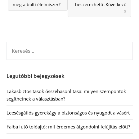
meg a bolti élelmiszer?
beszerezhető :Következő
»
KERESÉS:
Legutóbbi bejegyzések
Lakásbiztosítások összehasonlítása: milyen szempontok
segíthetnek a választásban?
Leesésgátlós gyerekágy a biztonságos és nyugodt alvásért
Falba futó tolóajtó: mit érdemes átgondolni felújítás előtt?