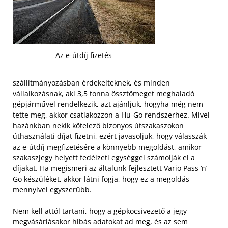
Az e-útdíj fizetés
szállítmányozásban érdekelteknek, és minden
vállalkozásnak, aki 3,5 tonna össztömeget meghaladó
gépjárművel rendelkezik, azt ajánljuk, hogyha még nem
tette meg, akkor csatlakozzon a Hu-Go rendszerhez. Mivel
hazánkban nekik kötelező bizonyos útszakaszokon
úthasználati díjat fizetni, ezért javasoljuk, hogy válasszák
az e-útdíj megfizetésére a könnyebb megoldást, amikor
szakaszjegy helyett fedélzeti egységgel számolják el a
díjakat. Ha megismeri az általunk fejlesztett Vario Pass ‘n’
Go készüléket, akkor látni fogja, hogy ez a megoldás
mennyivel egyszerűbb.
Nem kell attól tartani, hogy a gépkocsivezető a jegy
megvásárlásakor hibás adatokat ad meg, és az sem