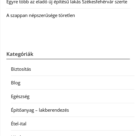
Egyre több az eladó új építésű lakás Székesfehérvár szerte
A szappan népszerűsége töretlen
Kategóriák
Biztosítás
Blog
Egészség
Építőanyag – lakberendezés
Étel-ital