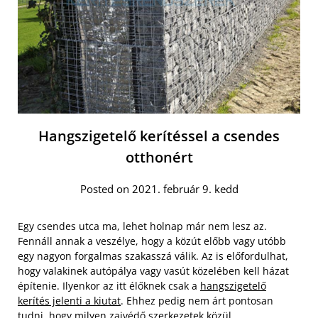
Hangszigetelő kerítéssel a csendes
otthonért
Posted on 2021. február 9. kedd
Egy csendes utca ma, lehet holnap már nem lesz az.
Fennáll annak a veszélye, hogy a közút előbb vagy utóbb
egy nagyon forgalmas szakasszá válik. Az is előfordulhat,
hogy valakinek autópálya vagy vasút közelében kell házat
építenie. Ilyenkor az itt élőknek csak a
hangszigetelő
kerítés jelenti a kiutat
. Ehhez pedig nem árt pontosan
tudni, hogy milyen zajvédő szerkezetek közül