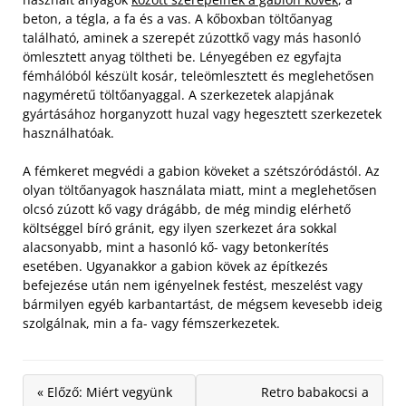
beton, a tégla, a fa és a vas. A kőboxban töltőanyag
található, aminek a szerepét zúzottkő vagy más hasonló
ömlesztett anyag töltheti be. Lényegében ez egyfajta
fémhálóból készült kosár, teleömlesztett és meglehetősen
nagyméretű töltőanyaggal. A szerkezetek alapjának
gyártásához horganyzott huzal vagy hegesztett szerkezetek
használhatóak.
A fémkeret megvédi a gabion köveket a szétszóródástól. Az
olyan töltőanyagok használata miatt, mint a meglehetősen
olcsó zúzott kő vagy drágább, de még mindig elérhető
költséggel bíró gránit, egy ilyen szerkezet ára sokkal
alacsonyabb, mint a hasonló kő- vagy betonkerítés
esetében. Ugyanakkor a gabion kövek az építkezés
befejezése után nem igényelnek festést, meszelést vagy
bármilyen egyéb karbantartást, de mégsem kevesebb ideig
szolgálnak, min a fa- vagy fémszerkezetek.
« Előző: Miért vegyünk
Retro babakocsi a