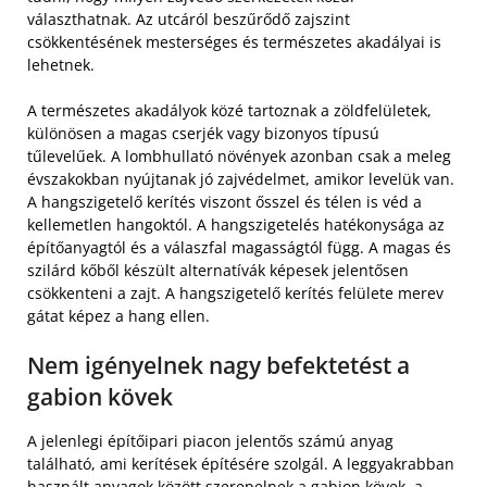
választhatnak. Az utcáról beszűrődő zajszint
csökkentésének mesterséges és természetes akadályai is
lehetnek.
A természetes akadályok közé tartoznak a zöldfelületek,
különösen a magas cserjék vagy bizonyos típusú
tűlevelűek. A lombhullató növények azonban csak a meleg
évszakokban nyújtanak jó zajvédelmet, amikor levelük van.
A hangszigetelő kerítés viszont ősszel és télen is véd a
kellemetlen hangoktól. A hangszigetelés hatékonysága az
építőanyagtól és a válaszfal magasságtól függ. A magas és
szilárd kőből készült alternatívák képesek jelentősen
csökkenteni a zajt. A hangszigetelő kerítés felülete merev
gátat képez a hang ellen.
Nem igényelnek nagy befektetést a
gabion kövek
A jelenlegi építőipari piacon jelentős számú anyag
található, ami kerítések építésére szolgál. A leggyakrabban
használt anyagok
között szerepelnek a gabion kövek
, a