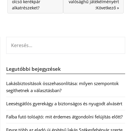
olcsó kerékpár
valósághű játékélményért
alkatrészeket?
:Következő »
KERESÉS:
Legutóbbi bejegyzések
Lakásbiztosítások összehasonlítása: milyen szempontok
segíthetnek a választásban?
Leesésgátlós gyerekágy a biztonságos és nyugodt alvásért
Falba futó tolóajtó: mit érdemes átgondolni felújítás előtt?
Egyre több az eladó új építésű lakás Székesfehérvár szerte