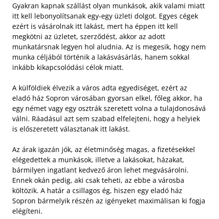
Gyakran kapnak szállást olyan munkások, akik valami miatt
itt kell lebonyolítsanak egy-egy üzleti dolgot. Egyes cégek
ezért is vásárolnak itt lakást, mert ha éppen itt kell
megkötni az üzletet, szerződést, akkor az adott
munkatársnak legyen hol aludnia. Az is megesik, hogy nem
munka céljából történik a lakásvásárlás, hanem sokkal
inkább kikapcsolódási célok miatt.
A külföldiek élvezik a város adta egyediséget, ezért az
eladó ház Sopron városában gyorsan elkel, főleg akkor, ha
egy német vagy egy osztrák szeretett volna a tulajdonosává
válni. Ráadásul azt sem szabad elfelejteni, hogy a helyiek
is előszeretett választanak itt lakást.
Az árak igazán jók, az életminőség magas, a fizetésekkel
elégedettek a munkások, illetve a lakásokat, házakat,
bármilyen ingatlant kedvező áron lehet megvásárolni.
Ennek okán pedig, aki csak teheti, az ebbe a városba
költözik. A határ a csillagos ég, hiszen egy eladó ház
Sopron bármelyik részén az igényeket maximálisan ki fogja
elégíteni.