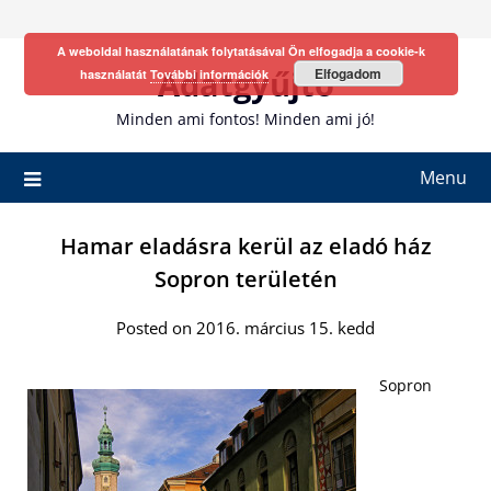
Skip
to
A weboldal használatának folytatásával Ön elfogadja a cookie-k
content
Adatgyűjtő
Elfogadom
használatát
További információk
Minden ami fontos! Minden ami jó!
Menu
Hamar eladásra kerül az eladó ház
Sopron területén
Posted on 2016. március 15. kedd
Sopron