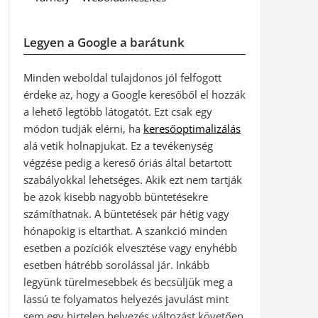
Legyen a Google a barátunk
Minden weboldal tulajdonos jól felfogott
érdeke az, hogy a Google keresőből el hozzák
a lehető legtöbb látogatót. Ezt csak egy
módon tudják elérni, ha
keresőoptimalizálás
alá vetik holnapjukat. Ez a tevékenység
végzése pedig a kereső óriás által betartott
szabályokkal lehetséges. Akik ezt nem tartják
be azok kisebb nagyobb büntetésekre
számíthatnak. A büntetések pár hétig vagy
hónapokig is eltarthat. A szankció minden
esetben a pozíciók elvesztése vagy enyhébb
esetben hátrébb sorolással jár. Inkább
legyünk türelmesebbek és becsüljük meg a
lassú te folyamatos helyezés javulást mint
sem egy hirtelen helyezés változást követően