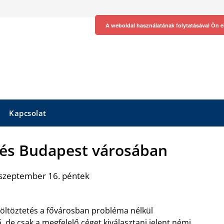
A weboldal használatának folytatásával Ön e
Kapcsolat
tés Budapest városában
 szeptember 16. péntek
öltöztetés a fővárosban probléma nélkül
ő, de csak a megfelelő céget kiválasztani jelent némi