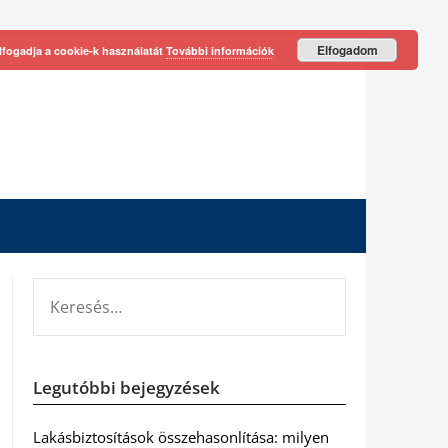
Elfogadom
lfogadja a cookie-k használatát
További információk
KERESÉS:
Legutóbbi bejegyzések
Lakásbiztosítások összehasonlítása: milyen