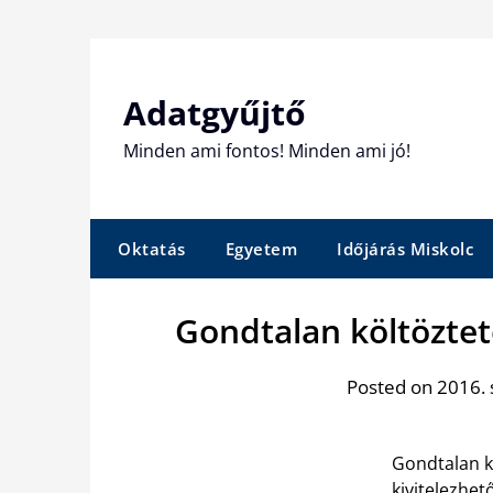
Skip
to
content
Adatgyűjtő
Minden ami fontos! Minden ami jó!
Oktatás
Egyetem
Időjárás Miskolc
Gondtalan költözte
Posted on 2016.
Gondtalan k
kivitelezhet