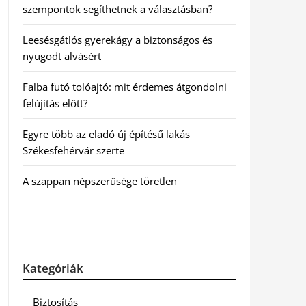
szempontok segíthetnek a választásban?
Leesésgátlós gyerekágy a biztonságos és
nyugodt alvásért
Falba futó tolóajtó: mit érdemes átgondolni
felújítás előtt?
Egyre több az eladó új építésű lakás
Székesfehérvár szerte
A szappan népszerűsége töretlen
Kategóriák
Biztosítás