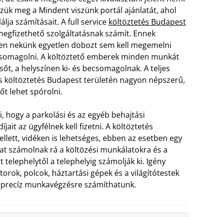
zük meg a Mindent viszünk portál ajánlatát, ahol
álja számításait. A full service
költöztetés Budapest
egfizethető szolgáltatásnak számít. Ennek
n nekünk egyetlen dobozt sem kell megemelni
somagolni. A költöztető emberek minden munkát
sőt, a helyszínen ki- és becsomagolnak. A teljes
 költöztetés Budapest területén nagyon népszerű,
dőt lehet spórolni.
, hogy a parkolási és az egyéb behajtási
jait az ügyfélnek kell fizetni. A költöztetés
llett, vidéken is lehetséges, ebben az esetben egy
tat számolnak rá a költözési munkálatokra és a
át telephelytől a telephelyig számolják ki. Igény
torok, polcok, háztartási gépek és a világítótestek
os, precíz munkavégzésre számíthatunk.