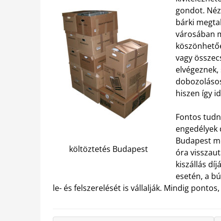
gondot. Néz
bárki megtal
városában m
köszönhetőe
vagy összec
elvégeznek, 
dobozolásos
hiszen így i
Fontos tudni
engedélyek dí
Budapest me
költöztetés Budapest
óra visszau
kiszállás díj
esetén, a bú
le- és felszerelését is vállalják. Mindig pont