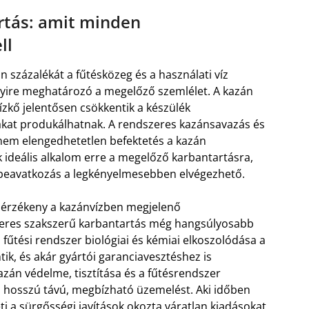
rtás: amit minden
ll
százalékát a fűtésközeg és a használati víz
nyire meghatározó a megelőző szemlélet. A kazán
zkő jelentősen csökkentik a készülék
ákat produkálhatnak. A rendszeres kazánsavazás és
anem elengedhetetlen befektetés a kazán
 ideális alkalom erre a megelőző karbantartásra,
a beavatkozás a legkényelmesebben elvégezhető.
 érzékeny a kazánvízben megjelenő
zeres szakszerű karbantartás még hangsúlyosabb
fűtési rendszer biológiai és kémiai elkoszolódása a
tik, és akár gyártói garanciavesztéshez is
zán védelme, tisztítása és a fűtésrendszer
 hosszú távú, megbízható üzemelést. Aki időben
ti a sürgősségi javítások okozta váratlan kiadásokat