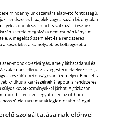
ödése mindannyiunk számára alapvető fontosságú,
ok, rendszeres hibajelek vagy a kazán bizonytalan
amelyek azonnali szakmai beavatkozást tesznek
zkazán szerelő megbízása
nem csupán kényelmi
tele. A megelőző szemlélet és a rendszeres
ja a készüléket a komolyabb és költségesebb
 szén-monoxid-szivárgás, amely láthatatlanul és
. A szakember ellenőrzi az égéstermék-elvezetést, a
hogy a készülék biztonságosan üzemeljen. Emellett a
yéb kritikus alkatrészeinek állapota is rendszeres
a súlyos következményekkel járhat. A gázkazán
n-monoxid ellenőrzés együttesen az otthoni
ék hosszú élettartamának legfontosabb zálogai.
zerelő szolgáltatásainak előnyei