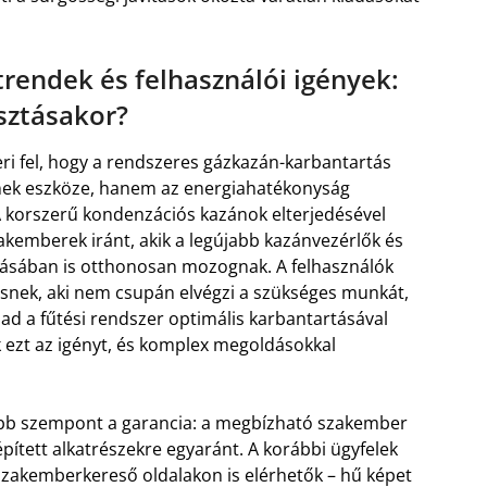
trendek és felhasználói igények:
asztásakor?
ri fel, hogy a rendszeres gázkazán-karbantartás
k eszköze, hanem az energiahatékonyság
A korszerű kondenzációs kazánok elterjedésével
kemberek iránt, akik a legújabb kazánvezérlők és
tásában is otthonosan mozognak. A felhasználók
snek, aki nem csupán elvégzi a szükséges munkát,
ad a fűtési rendszer optimális karbantartásával
k ezt az igényt, és komplex megoldásokkal
abb szempont a garancia: a megbízható szakember
épített alkatrészekre egyaránt. A korábbi ügyfelek
zakemberkereső oldalakon is elérhetők – hű képet