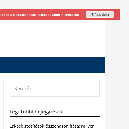
Elfogadom
lfogadja a cookie-k használatát
További információk
KERESÉS:
Legutóbbi bejegyzések
Lakásbiztosítások összehasonlítása: milyen