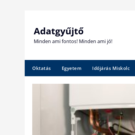
Skip
to
content
Adatgyűjtő
Minden ami fontos! Minden ami jó!
Oktatás
Egyetem
Időjárás Miskolc