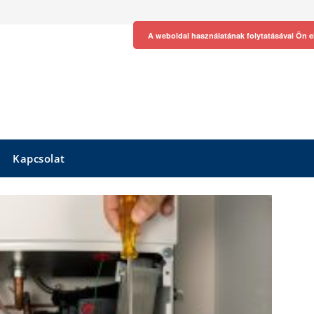
A weboldal használatának folytatásával Ön e
Kapcsolat