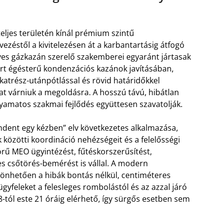
ljes területén kínál prémium szintű
ezéstől a kivitelezésen át a karbantartásig átfogó
yes gázkazán szerelő szakemberei egyaránt jártasak
zárt égésterű kondenzációs kazánok javításában,
atrész-utánpótlással és rövid határidőkkel
at várniuk a megoldásra. A hosszú távú, hibátlan
lyamatos szakmai fejlődés együttesen szavatolják.
dent egy kézben” elv következetes alkalmazása,
özötti koordináció nehézségeit és a felelősségi
körű MEO ügyintézést, fűtéskorszerűsítést,
s csőtörés-bemérést is vállal. A modern
önhetően a hibák bontás nélkül, centiméteres
yfeleket a felesleges rombolástól és az azzal járó
8-tól este 21 óráig elérhető, így sürgős esetben sem