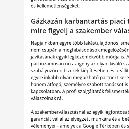
és kellemetlenségeket.
Gázkazán karbantartás piaci 
mire figyelj a szakember vál
Napjainkban egyre több lakástulajdonos isme
nem csupán a meghibásodások megelőzéséne
javításának egyik legkézenfekvőbb módja is. 
párhuzamosan nő az igény az olyan kiváló sza
szabályozórendszerek kiépítésében és beállí
egyre inkább olyan megbízható partnert kere
hanem átfogó, személyre szabott tanácsot is 
kapcsolatban. A profi szolgáltatók felismerté
válaszolnak rá.
A szakemberválasztásnál az egyik legfontos
garanciát vállal az elvégzett munkára és a be
véleményei – amelyek a Google Térképen és s