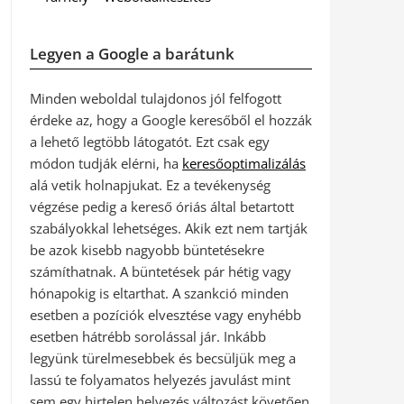
Legyen a Google a barátunk
Minden weboldal tulajdonos jól felfogott
érdeke az, hogy a Google keresőből el hozzák
a lehető legtöbb látogatót. Ezt csak egy
módon tudják elérni, ha
keresőoptimalizálás
alá vetik holnapjukat. Ez a tevékenység
végzése pedig a kereső óriás által betartott
szabályokkal lehetséges. Akik ezt nem tartják
be azok kisebb nagyobb büntetésekre
számíthatnak. A büntetések pár hétig vagy
hónapokig is eltarthat. A szankció minden
esetben a pozíciók elvesztése vagy enyhébb
esetben hátrébb sorolással jár. Inkább
legyünk türelmesebbek és becsüljük meg a
lassú te folyamatos helyezés javulást mint
sem egy hirtelen helyezés változást követően