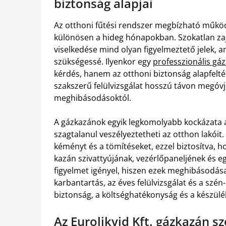
biztonság alapjai
Az otthoni fűtési rendszer megbízható műk
különösen a hideg hónapokban. Szokatlan zaj
viselkedése mind olyan figyelmeztető jelek, 
szükségessé. Ilyenkor egy
professzionális gá
kérdés, hanem az otthoni biztonság alapfelté
szakszerű felülvizsgálat hosszú távon megóv
meghibásodásoktól.
A gázkazánok egyik legkomolyabb kockázata a
szagtalanul veszélyeztetheti az otthon lakóit
kéményt és a tömítéseket, ezzel biztosítva, 
kazán szivattyújának, vezérlőpaneljének és eg
figyelmet igényel, hiszen ezek meghibásodás
karbantartás, az éves felülvizsgálat és a szé
biztonság, a költséghatékonyság és a készül
Az Eurolikvid Kft. gázkazán s