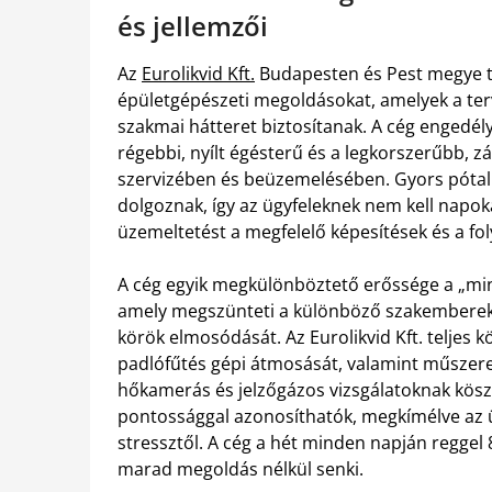
és jellemzői
Az
Eurolikvid Kft.
Budapesten és Pest megye te
épületgépészeti megoldásokat, amelyek a terv
szakmai hátteret biztosítanak. A cég engedél
régebbi, nyílt égésterű és a legkorszerűbb, 
szervizében és beüzemelésében. Gyors pótalk
dolgoznak, így az ügyfeleknek nem kell napok
üzemeltetést a megfelelő képesítések és a fo
A cég egyik megkülönböztető erőssége a „min
amely megszünteti a különböző szakemberek k
körök elmosódását. Az Eurolikvid Kft. teljes 
padlófűtés gépi átmosását, valamint műszere
hőkamerás és jelzőgázos vizsgálatoknak kösz
pontossággal azonosíthatók, megkímélve az üg
stressztől. A cég a hét minden napján reggel 
marad megoldás nélkül senki.