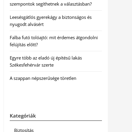
szempontok segíthetnek a választásban?
Leesésgátlós gyerekágy a biztonságos és
nyugodt alvásért
Falba futó tolóajtó: mit érdemes átgondolni
felújítás előtt?
Egyre több az eladó új építésű lakás
Székesfehérvár szerte
A szappan népszerűsége töretlen
Kategóriák
Biztosítás