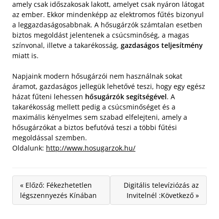
amely csak időszakosak lakott, amelyet csak nyáron látogat
az ember. Ekkor mindenképp az elektromos fűtés bizonyul
a leggazdaságosabbnak. A hősugárzók számtalan esetben
biztos megoldást jelentenek a csúcsminőség, a magas
színvonal, illetve a takarékosság,
gazdaságos teljesítmény
miatt is.
Napjaink modern hősugárzói nem használnak sokat
áramot, gazdaságos jellegük lehetővé teszi, hogy egy egész
házat fűteni lehessen
hősugárzók segítségével
. A
takarékosság mellett pedig a csúcsminőséget és a
maximális kényelmes sem szabad elfelejteni, amely a
hősugárzókat a biztos befutóvá teszi a többi fűtési
megoldással szemben.
Oldalunk:
http://www.hosugarzok.hu/
« Előző: Fékezhetetlen
Digitális televíziózás az
légszennyezés Kínában
Invitelnél :Következő »