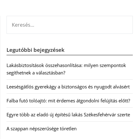
KERESÉS:
Legutóbbi bejegyzések
Lakásbiztosítások összehasonlítása: milyen szempontok
segíthetnek a választásban?
Leesésgátlós gyerekágy a biztonságos és nyugodt alvásért
Falba futó tolóajtó: mit érdemes átgondolni felújítás előtt?
Egyre több az eladó új építésű lakás Székesfehérvár szerte
A szappan népszerűsége töretlen