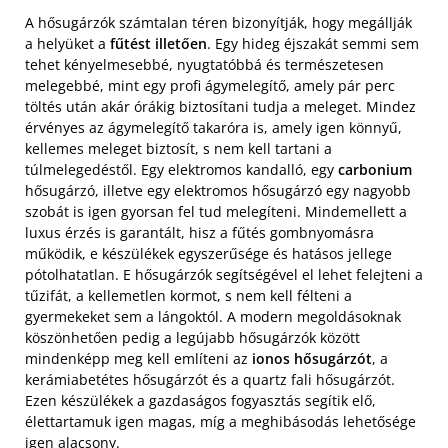
A hősugárzók számtalan téren bizonyítják, hogy megállják
a helyüket a
fűtést illetően
. Egy hideg éjszakát semmi sem
tehet kényelmesebbé, nyugtatóbbá és természetesen
melegebbé, mint egy profi ágymelegítő, amely pár perc
töltés után akár órákig biztosítani tudja a meleget. Mindez
érvényes az ágymelegítő takaróra is, amely igen könnyű,
kellemes meleget biztosít, s nem kell tartani a
túlmelegedéstől. Egy elektromos kandalló, egy
carbonium
hősugárzó, illetve egy elektromos hősugárzó egy nagyobb
szobát is igen gyorsan fel tud melegíteni. Mindemellett a
luxus érzés is garantált, hisz a fűtés gombnyomásra
működik, e készülékek egyszerűsége és hatásos jellege
pótolhatatlan. E hősugárzók segítségével el lehet felejteni a
tűzifát, a kellemetlen kormot, s nem kell félteni a
gyermekeket sem a lángoktól. A modern megoldásoknak
köszönhetően pedig a legújabb hősugárzók között
mindenképp meg kell említeni az
ionos hősugárzót
, a
kerámiabetétes hősugárzót és a quartz fali hősugárzót.
Ezen készülékek a gazdaságos fogyasztás segítik elő,
élettartamuk igen magas, míg a meghibásodás lehetősége
igen alacsony.