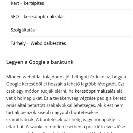
Kert – kertépítés
SEO – keresőoptimalizálás
Szolgáltatás
Tárhely – Weboldalkészítés
Legyen a Google a barátunk
Minden weboldal tulajdonos jól felfogott érdeke az, hogy a
Google keresőből el hozzák a lehető legtöbb látogatót. Ezt
csak egy módon tudják elérni, ha
keresőoptimalizálás
alá
vetik holnapjukat. Ez a tevékenység végzése pedig a kereső
óriás által betartott szabályokkal lehetséges. Akik ezt nem
tartják be azok kisebb nagyobb büntetésekre
számíthatnak. A büntetések pár hétig vagy hónapokig is
eltarthat. A szankció minden esetben a pozíciók elvesztése