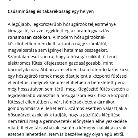
Csúsminőség és takarékosság
egy helyen
A legújabb, legkorszerűbb hősugárzók teljesítménye
kimagasló, s ezzel egyidejűleg az áramfogyasztás
rohamosan csökken
. A modern hősugárzóknak
köszönhetően nem kell tartani a nagy számlától, s
megvalósítása sem igényel hatalmas összegeket.
Számtalan eset van rá, hogy a hősugárzókkal történő
elektromos fűtés kifejezetten gazdaságosabb, mint
bármelyik más. Abban az esetben, ha a fűtendő lakás kicsi,
egy hősugárzó remek megoldást jelent a központi fűtéssel
ellentétbe, melynek kiépítését illetően a befektetett pénz
még hosszútávon sem térül meg. Kiegészítő fűtés esetén a
legideálisabb választás a hősugárzóra esik, hisz a központi
fűtéssel ellentétben a várt hőmérsékletet akármikor,
gombnyomásra el lehet érni. Számos esetben választják a
hősugárzót azok, akik tudják, hogy a gázfűtés kiépítése
nem térül meg a gerincvezeték előnytelen elhelyezkedése
miatt, illetve társasházak esetén a kémény kialakítása sok
esetben lehetetlen. Nem is beszélve egy olyan épületről,