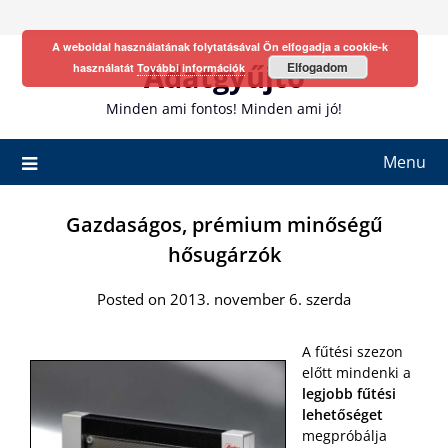
Skip
to
A weboldal használatának folytatásával Ön elfogadja a cookie-k
content
Adatgyűjtő
Elfogadom
használatát
További információk
Minden ami fontos! Minden ami jó!
Menu
Gazdaságos, prémium minőségű
hősugárzók
Posted on 2013. november 6. szerda
A fűtési szezon
előtt mindenki a
legjobb fűtési
lehetőséget
megpróbálja