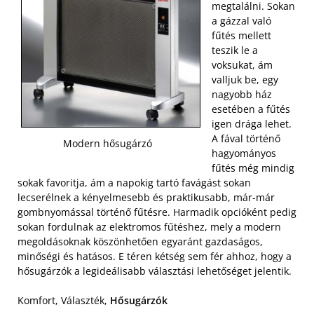
megtalálni. Sokan
a gázzal való
fűtés mellett
teszik le a
voksukat, ám
valljuk be, egy
nagyobb ház
esetében a fűtés
igen drága lehet.
A fával történő
Modern hősugárzó
hagyományos
fűtés még mindig
sokak favoritja, ám a napokig tartó favágást sokan
lecserélnek a kényelmesebb és praktikusabb, már-már
gombnyomással történő fűtésre. Harmadik opcióként pedig
sokan fordulnak az elektromos fűtéshez, mely a modern
megoldásoknak köszönhetően egyaránt gazdaságos,
minőségi és hatásos. E téren kétség sem fér ahhoz, hogy a
hősugárzók a legideálisabb választási lehetőséget jelentik.
Komfort, Választék,
Hősugárzók