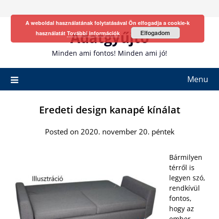
Skip
to
A weboldal használatának folytatásával Ön elfogadja a cookie-k
content
Adatgyűjtő
Elfogadom
használatát
További információk
Minden ami fontos! Minden ami jó!
Menu
Eredeti design kanapé kínálat
Posted on 2020. november 20. péntek
Bármilyen
térről is
legyen szó,
rendkívül
fontos,
hogy az
ember