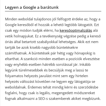
Legyen a Google a barátunk
Minden weboldal tulajdonos jól felfogott érdeke az, hogy a
Google keresőből el hozzák a lehető legtöbb látogatót. Ezt
csak egy módon tudják elérni, ha
keresőoptimalizálás
alá
vetik holnapjukat. Ez a tevékenység végzése pedig a kereső
óriás által betartott szabályokkal lehetséges. Akik ezt nem
tartják be azok kisebb nagyobb büntetésekre
számíthatnak. A büntetések pár hétig vagy hónapokig is
eltarthat. A szankció minden esetben a pozíciók elvesztése
vagy enyhébb esetben hátrébb sorolással jár. Inkább
legyünk türelmesebbek és becsüljük meg a lassú te
folyamatos helyezés javulást mint sem egy hirtelen
helyezés változást követően ne legyen egy látogatója se
weboldalnak. Érdemes tehát mindig kérni és szerződésbe
foglalni, hogy csak is legális, megengedett módszereket
fognak alkalmazni a SEO-s szakemberek akiket megbízunk.