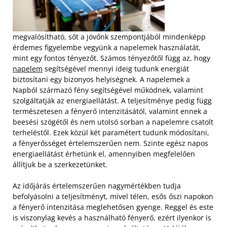
megvalósítható, sőt a jövőnk szempontjából mindenképp
érdemes figyelembe vegyünk a napelemek használatát,
mint egy fontos tényezőt. Számos tényezőtől függ az, hogy
napelem
segítségével mennyi ideig tudunk energiát
biztosítani egy bizonyos helyiségnek. A napelemek a
Napból származó fény segítségével működnek, valamint
szolgáltatják az energiaellátást. A teljesítménye pedig függ
természetesen a fényerő intenzitásától, valamint ennek a
beesési szögétől és nem utolsó sorban a napelemre csatolt
terheléstől. Ezek közül két paramétert tudunk módosítani,
a fényerősséget értelemszerűen nem. Szinte egész napos
energiaellátást érhetünk el, amennyiben megfelelően
állítjuk be a szerkezetünket.
Az időjárás értelemszerűen nagymértékben tudja
befolyásolni a teljesítményt, mivel télen, esős őszi napokon
a fényerő intenzitása meglehetősen gyenge. Reggel és este
is viszonylag kevés a használható fényerő, ezért ilyenkor is