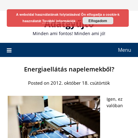
Skip
to
A weboldal használatának folytatásával Ön elfogadja a cookie-k
content
Adatgyűjtő
Elfogadom
használatát
További információk
Minden ami fontos! Minden ami jó!
Menu
Energiaellátás napelemekből?
Posted on 2012. október 18. csütörtök
Igen, ez
valóban