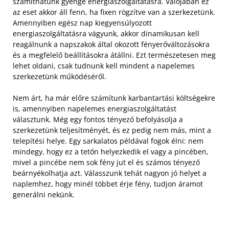
számíthatunk gyenge energiaszolgáltatásra. Valójában ez
az eset akkor áll fenn, ha fixen rögzítve van a szerkezetünk.
Amennyiben egész nap kiegyensúlyozott
energiaszolgáltatásra vágyunk, akkor dinamikusan kell
reagálnunk a napszakok által okozott fényerőváltozásokra
és a megfelelő beállításokra átállni. Ezt természetesen meg
lehet oldani, csak tudnunk kell mindent a napelemes
szerkezetünk működéséről.
Nem árt, ha már előre számítunk karbantartási költségekre
is, amennyiben napelemes energiaszolgáltatást
választunk. Még egy fontos tényező befolyásolja a
szerkezetünk teljesítményét, és ez pedig nem más, mint a
telepítési helye. Egy sarkalatos példával fogok élni: nem
mindegy, hogy ez a tetőn helyezkedik el vagy a pincében,
mivel a pincébe nem sok fény jut el és számos tényező
beárnyékolhatja azt. Válasszunk tehát nagyon jó helyet a
naplemhez, hogy minél többet érje fény, tudjon áramot
generálni nekünk.