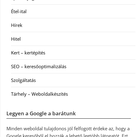
Étel-ital
Hírek
Hitel
Kert – kertépítés
SEO – keresőoptimalizálás
Szolgáltatás
Tárhely – Weboldalkészítés
Legyen a Google a barátunk
Minden weboldal tulajdonos jól felfogott érdeke az, hogy a
Google keresőből el hozzák a lehető legtöbb látogatót. Ezt