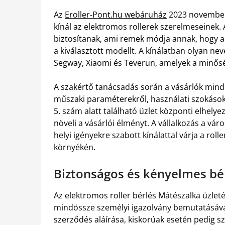
Az
Eroller-Pont.hu webáruház
2023 novemberé
kínál az elektromos rollerek szerelmeseinek. 
biztosítanak, ami remek módja annak, hogy a
a kiválasztott modellt. A kínálatban olyan ne
Segway, Xiaomi és Teverun, amelyek a minős
A szakértő tanácsadás során a vásárlók mind
műszaki paraméterekről, használati szokásokr
5. szám alatt található üzlet központi elhel
növeli a vásárlói élményt. A vállalkozás a vá
helyi igényekre szabott kínálattal várja a rol
környékén.
Biztonságos és kényelmes bér
Az elektromos roller bérlés Mátészalka üzlet
mindössze személyi igazolvány bemutatásával
szerződés aláírása, kiskorúak esetén pedig szü