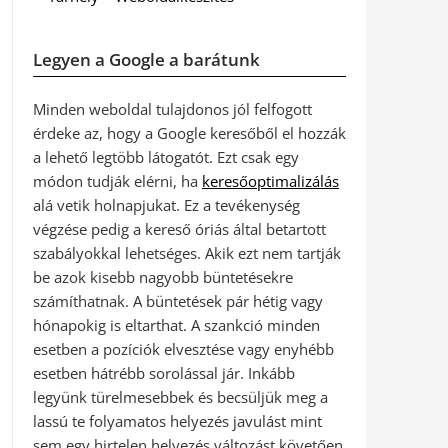
Legyen a Google a barátunk
Minden weboldal tulajdonos jól felfogott
érdeke az, hogy a Google keresőből el hozzák
a lehető legtöbb látogatót. Ezt csak egy
módon tudják elérni, ha
keresőoptimalizálás
alá vetik holnapjukat. Ez a tevékenység
végzése pedig a kereső óriás által betartott
szabályokkal lehetséges. Akik ezt nem tartják
be azok kisebb nagyobb büntetésekre
számíthatnak. A büntetések pár hétig vagy
hónapokig is eltarthat. A szankció minden
esetben a pozíciók elvesztése vagy enyhébb
esetben hátrébb sorolással jár. Inkább
legyünk türelmesebbek és becsüljük meg a
lassú te folyamatos helyezés javulást mint
sem egy hirtelen helyezés változást követően