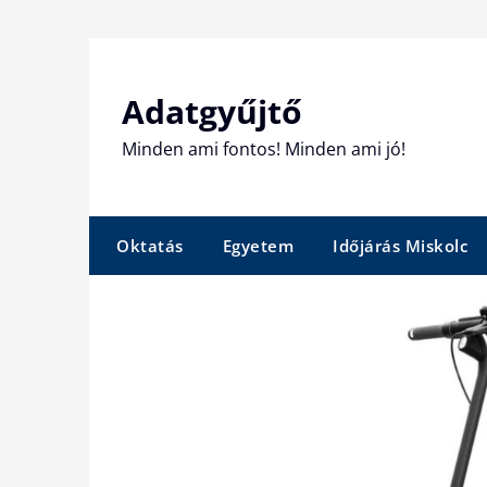
Skip
to
content
Adatgyűjtő
Minden ami fontos! Minden ami jó!
Oktatás
Egyetem
Időjárás Miskolc