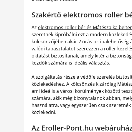
Szakértő elektromos roller b
Az
elektromos roller bérlés Mátészalka belte
szeretnék kipróbálni ezt a modern közlekedési
kölcsönzőjében akár 2 órás próbalehetőség ál
valódi tapasztalatot szerezzen a roller kezelé
oktatást biztosítanak, amely kitér a biztons
kezdők számára is ideális választás.
A szolgáltatás része a védőfelszerelés biztos
közlekedéshez. A kölcsönzés kizárólag Mátész
ami ideális a városi körülmények közötti tes
számára, akik még bizonytalanok abban, mel
használatra, vagy egyszerűen csak szeretnék 
közlekedni.
Az Eroller-Pont.hu webáruház 