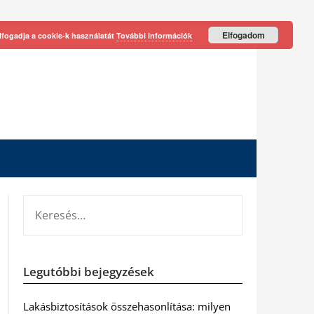
Elfogadom
lfogadja a cookie-k használatát
További információk
KERESÉS:
Legutóbbi bejegyzések
Lakásbiztosítások összehasonlítása: milyen