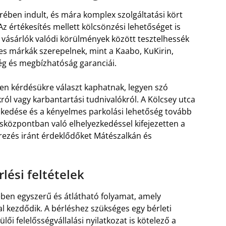
ben indult, és mára komplex szolgáltatási kört
Az értékesítés mellett kölcsönzési lehetőséget is
 vásárlók valódi körülmények között tesztelhessék
ves márkák szerepelnek, mint a Kaabo, KuKirin,
ég és megbízhatóság garanciái.
en kérdésükre választ kaphatnak, legyen szó
ól vagy karbantartási tudnivalókról. A Kölcsey utca
yezkedése és a kényelmes parkolási lehetőség tovább
rosközpontban való elhelyezkedéssel kifejezetten a
lerezés iránt érdeklődőket Mátészalkán és
lési feltételek
ében egyszerű és átlátható folyamat, amely
 kezdődik. A bérléshez szükséges egy bérleti
lői felelősségvállalási nyilatkozat is kötelező a