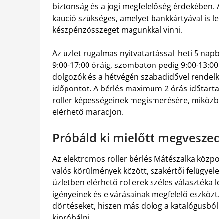
biztonság és a jogi megfelelőség érdekében.
kaució szükséges, amelyet bankkártyával is le
készpénzösszeget magunkkal vinni.
Az üzlet rugalmas nyitvatartással, heti 5 nap
9:00-17:00 óráig, szombaton pedig 9:00-13:00 
dolgozók és a hétvégén szabadidővel rendelk
időpontot. A bérlés maximum 2 órás időtarta
roller képességeinek megismerésére, miközben
elérhető maradjon.
Próbáld ki mielőtt megveszed
Az elektromos roller bérlés Mátészalka közpo
valós körülmények között, szakértői felügyel
üzletben elérhető rollerek széles választéka 
igényeinek és elvárásainak megfelelő eszközt.
döntéseket, hiszen más dolog a katalógusból v
kipróbálni.