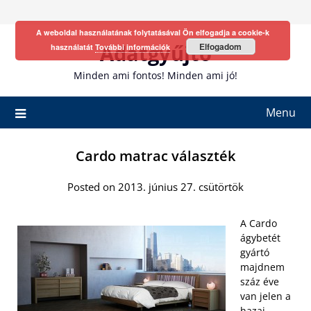
Skip
to
A weboldal használatának folytatásával Ön elfogadja a cookie-k
content
Adatgyűjtő
Elfogadom
használatát
További információk
Minden ami fontos! Minden ami jó!
Menu
Cardo matrac választék
Posted on 2013. június 27. csütörtök
A Cardo
ágybetét
gyártó
majdnem
száz éve
van jelen a
hazai