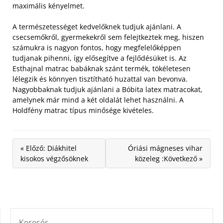
maximális kényelmet.
A természetességet kedvelőknek tudjuk ajánlani. A
csecsemőkről, gyermekekről sem felejtkeztek meg, hiszen
számukra is nagyon fontos, hogy megfelelőképpen
tudjanak pihenni, így elősegítve a fejlődésüket is. Az
Esthajnal matrac babáknak szánt termék, tökéletesen
lélegzik és könnyen tisztítható huzattal van bevonva.
Nagyobbaknak tudjuk ajánlani a Bóbita latex matracokat,
amelynek már mind a két oldalát lehet használni. A
Holdfény matrac típus minősége kivételes.
« Előző: Diákhitel
Óriási mágneses vihar
kisokos végzősöknek
közeleg :Következő »
KERESÉS: