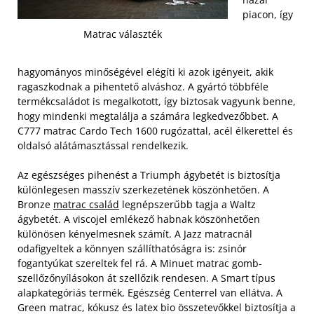
piacon, így
Matrac választék
hagyományos minőségével elégíti ki azok igényeit, akik
ragaszkodnak a pihentető alváshoz. A gyártó többféle
termékcsaládot is megalkotott, így biztosak vagyunk benne,
hogy mindenki megtalálja a számára legkedvezőbbet. A
C777 matrac Cardo Tech 1600 rugózattal, acél élkerettel és
oldalsó alátámasztással rendelkezik.
Az egészséges pihenést a Triumph ágybetét is biztosítja
különlegesen masszív szerkezetének köszönhetően. A
Bronze
matrac család
legnépszerűbb tagja a Waltz
ágybetét. A viscojel emlékező habnak köszönhetően
különösen kényelmesnek számít. A Jazz matracnál
odafigyeltek a könnyen szállíthatóságra is: zsinór
fogantyúkat szereltek fel rá.
A Minuet matrac gomb-
szellőzőnyílásokon át szellőzik rendesen. A Smart típus
alapkategóriás termék, Egészség Centerrel van ellátva. A
Green matrac, kókusz és latex bio összetevőkkel biztosítja a