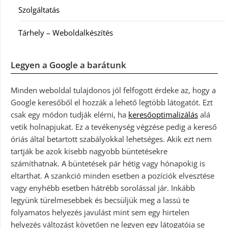
Szolgáltatás
Tárhely – Weboldalkészítés
Legyen a Google a barátunk
Minden weboldal tulajdonos jól felfogott érdeke az, hogy a
Google keresőből el hozzák a lehető legtöbb látogatót. Ezt
csak egy módon tudják elérni, ha
keresőoptimalizálás
alá
vetik holnapjukat. Ez a tevékenység végzése pedig a kereső
óriás által betartott szabályokkal lehetséges. Akik ezt nem
tartják be azok kisebb nagyobb büntetésekre
számíthatnak. A büntetések pár hétig vagy hónapokig is
eltarthat. A szankció minden esetben a pozíciók elvesztése
vagy enyhébb esetben hátrébb sorolással jár. Inkább
legyünk türelmesebbek és becsüljük meg a lassú te
folyamatos helyezés javulást mint sem egy hirtelen
helyezés változást követően ne legyen egy látogatója se