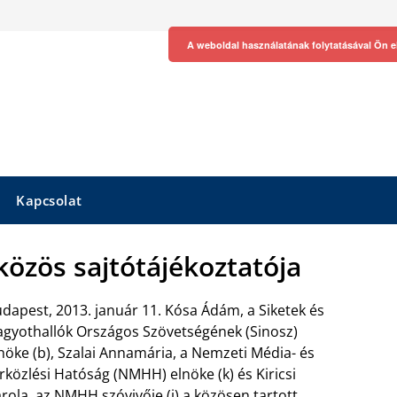
A weboldal használatának folytatásával Ön e
Kapcsolat
özös sajtótájékoztatója
dapest, 2013. január 11. Kósa Ádám, a Siketek és
gyothallók Országos Szövetségének (Sinosz)
nöke (b), Szalai Annamária, a Nemzeti Média- és
rközlési Hatóság (NMHH) elnöke (k) és Kiricsi
rola, az NMHH szóvivője (j) a közösen tartott