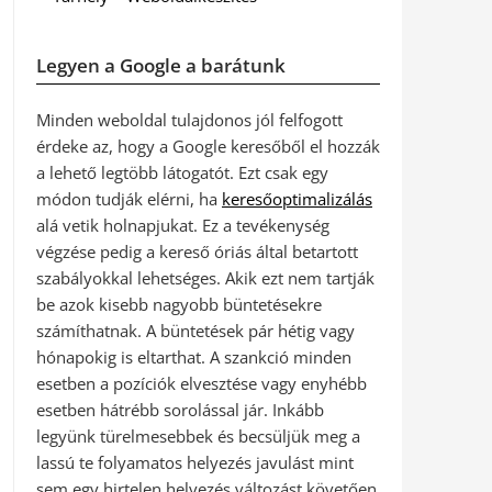
Legyen a Google a barátunk
Minden weboldal tulajdonos jól felfogott
érdeke az, hogy a Google keresőből el hozzák
a lehető legtöbb látogatót. Ezt csak egy
módon tudják elérni, ha
keresőoptimalizálás
alá vetik holnapjukat. Ez a tevékenység
végzése pedig a kereső óriás által betartott
szabályokkal lehetséges. Akik ezt nem tartják
be azok kisebb nagyobb büntetésekre
számíthatnak. A büntetések pár hétig vagy
hónapokig is eltarthat. A szankció minden
esetben a pozíciók elvesztése vagy enyhébb
esetben hátrébb sorolással jár. Inkább
legyünk türelmesebbek és becsüljük meg a
lassú te folyamatos helyezés javulást mint
sem egy hirtelen helyezés változást követően