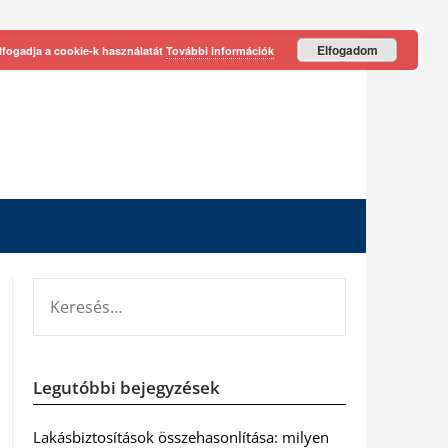
Elfogadom
lfogadja a cookie-k használatát
További információk
KERESÉS:
Legutóbbi bejegyzések
Lakásbiztosítások összehasonlítása: milyen