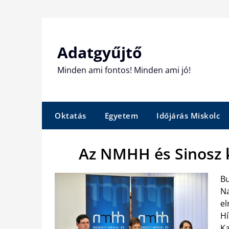
Skip
to
content
Adatgyűjtő
Minden ami fontos! Minden ami jó!
Oktatás
Egyetem
Időjárás Miskolc
Az NMHH és Sinosz k
Bu
Na
el
Hí
Ka