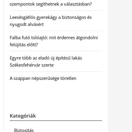
szempontok segíthetnek a választásban?
Leesésgátlós gyerekágy a biztonságos és
nyugodt alvásért
Falba futó tolóajtó: mit érdemes átgondolni
felújítás előtt?
Egyre több az eladó új építésű lakás
Székesfehérvár szerte
A szappan népszerűsége töretlen
Kategóriák
Biztosítás