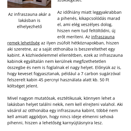
Az időhiány miatt leggyakrabban
Az infraszauna akár a
a pihenés, kikapcsolódás marad
lakásban is
el, ami elég veszélyes dolog,
elhelyezhető
hiszen nem tud feltöltődni, új
erőt meríteni. Az
infraszauna
remek lehetőség
az ilyen zsúfolt hétköznapokban, hiszen
aki szeretne, az a saját otthonába is beszereltethet egy
kabint.
A közhiedelemmel ellentétben, ezek az infraszauna
kabinok egyáltalán nem kerülnek megfizethetetlen
összegbe és nem is foglalnak el nagy helyet. Előnyük az is,
hogy keveset fogyasztanak, például a 7 carbon sugárzóval
felszerelt kabin 45 percnyi használata alatt kb. 50 Ft
költséget jelent.
Mivel nagyon mutatósak, esztétikusak, könnyen lehet a
lakásban helyet találni nekik, nem kell elrejteni valahol. Aki
vásárol az otthonába egy infraszauna kabint, többé nem
kell amiatt aggódjon, hogy nincs ideje elmenni sehová
pihenni, hiszen a lehetőség karnyújtásnyira lesz.