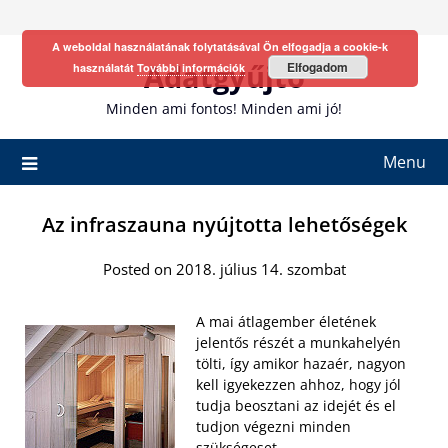
Skip
to
A weboldal használatának folytatásával Ön elfogadja a cookie-k
content
Adatgyűjtő
Elfogadom
használatát
További információk
Minden ami fontos! Minden ami jó!
Menu
Az infraszauna nyújtotta lehetőségek
Posted on 2018. július 14. szombat
A mai átlagember életének
jelentős részét a munkahelyén
tölti, így amikor hazaér, nagyon
kell igyekezzen ahhoz, hogy jól
tudja beosztani az idejét és el
tudjon végezni minden
szükségeset.