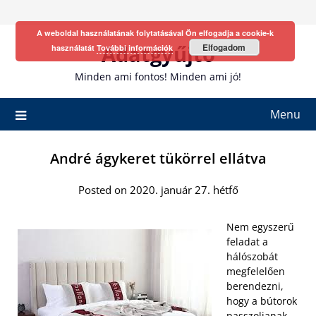
Skip
to
A weboldal használatának folytatásával Ön elfogadja a cookie-k
content
Adatgyűjtő
Elfogadom
használatát
További információk
Minden ami fontos! Minden ami jó!
Menu
André ágykeret tükörrel ellátva
Posted on 2020. január 27. hétfő
Nem egyszerű
feladat a
hálószobát
megfelelően
berendezni,
hogy a bútorok
passzoljanak