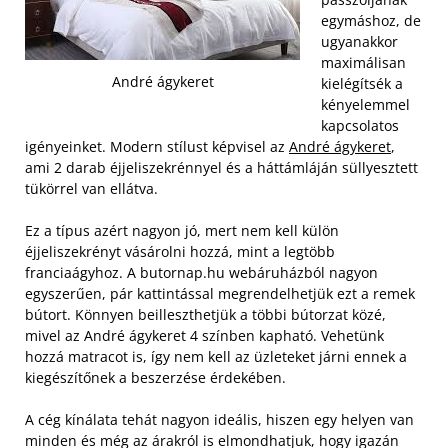
egymáshoz, de
ugyanakkor
maximálisan
André ágykeret
kielégítsék a
kényelemmel
kapcsolatos
igényeinket. Modern stílust képvisel az
André ágykeret
,
ami 2 darab éjjeliszekrénnyel és a háttámláján süllyesztett
tükörrel van ellátva.
Ez a típus azért nagyon jó, mert nem kell külön
éjjeliszekrényt vásárolni hozzá, mint a legtöbb
franciaágyhoz. A butornap.hu webáruházból nagyon
egyszerűen, pár kattintással megrendelhetjük ezt a remek
bútort. Könnyen beilleszthetjük a többi bútorzat közé,
mivel az André ágykeret 4 színben kapható. Vehetünk
hozzá matracot is, így nem kell az üzleteket járni ennek a
kiegészítőnek a beszerzése érdekében.
A cég kínálata tehát nagyon ideális, hiszen egy helyen van
minden és még az árakról is elmondhatjuk, hogy igazán