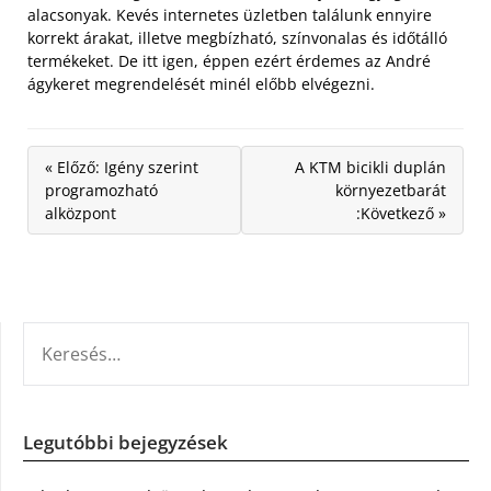
alacsonyak. Kevés internetes üzletben találunk ennyire
korrekt árakat, illetve megbízható, színvonalas és időtálló
termékeket. De itt igen, éppen ezért érdemes az André
ágykeret megrendelését minél előbb elvégezni.
« Előző: Igény szerint
A KTM bicikli duplán
programozható
környezetbarát
alközpont
:Következő »
KERESÉS:
Legutóbbi bejegyzések