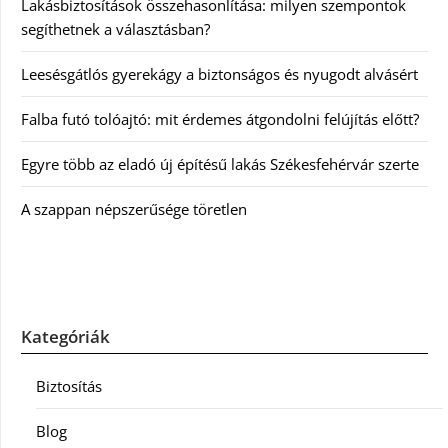
Lakásbiztosítások összehasonlítása: milyen szempontok
segíthetnek a választásban?
Leesésgátlós gyerekágy a biztonságos és nyugodt alvásért
Falba futó tolóajtó: mit érdemes átgondolni felújítás előtt?
Egyre több az eladó új építésű lakás Székesfehérvár szerte
A szappan népszerűsége töretlen
Kategóriák
Biztosítás
Blog