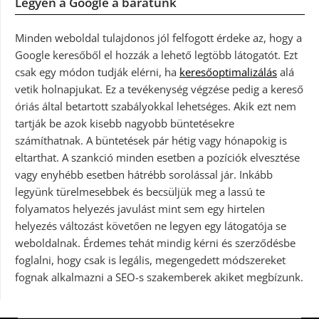
Legyen a Google a barátunk
Minden weboldal tulajdonos jól felfogott érdeke az, hogy a
Google keresőből el hozzák a lehető legtöbb látogatót. Ezt
csak egy módon tudják elérni, ha
keresőoptimalizálás
alá
vetik holnapjukat. Ez a tevékenység végzése pedig a kereső
óriás által betartott szabályokkal lehetséges. Akik ezt nem
tartják be azok kisebb nagyobb büntetésekre
számíthatnak. A büntetések pár hétig vagy hónapokig is
eltarthat. A szankció minden esetben a pozíciók elvesztése
vagy enyhébb esetben hátrébb sorolással jár. Inkább
legyünk türelmesebbek és becsüljük meg a lassú te
folyamatos helyezés javulást mint sem egy hirtelen
helyezés változást követően ne legyen egy látogatója se
weboldalnak. Érdemes tehát mindig kérni és szerződésbe
foglalni, hogy csak is legális, megengedett módszereket
fognak alkalmazni a SEO-s szakemberek akiket megbízunk.