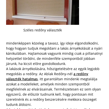
Széles redőny választék
mindenképpen közeleg a tavasz, így ideje elgondolkodni,
hogy hogyan tudjuk megoldani a lakás árnyékolását a nyári
kánikulában. Hajlamosak vagyunk mindig csak a pillanatnyi
helyzettel törődni, de mindenféle szempontból jobban
járunk, ha kicsit előre gondolkodunk.
A lakások árnyékolására, hőszigetelésére az egyik legjobb
megoldás a redőny. Az Ablak Redőny-nél
a
redőny
választék hatalmas
, itt garantáltan mindenki megtalálja
azokat a modelleket, amelyek minden szempontból
megfelelnek az elvárásainak. Természetesen ez sem olyan
egyszerű, de először tudnunk kell, hogy pontosan mit
szeretnénk és a redőny beszerzésére mekkora összeget
tudunk áldozni.