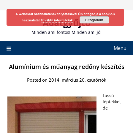
Skip
to
A weboldal használatának folytatásával Ön elfogadja a cookie-k
content
Adatgyűjtő
Elfogadom
használatát
További információk
Minden ami fontos! Minden ami jó!
Menu
Alumínium és műanyag redőny készítés
Posted on 2014. március 20. csütörtök
Lassú
léptekkel,
de