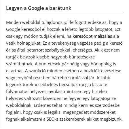
Legyen a Google a barátunk
Minden weboldal tulajdonos jól felfogott érdeke az, hogy a
Google keresőből el hozzák a lehető legtöbb látogatót. Ezt
csak egy módon tudják elérni, ha
keresőoptimalizálás
alá
vetik holnapjukat. Ez a tevékenység végzése pedig a kereső
óriás által betartott szabályokkal lehetséges. Akik ezt nem
tartják be azok kisebb nagyobb büntetésekre
számíthatnak. A büntetések pár hétig vagy hónapokig is
eltarthat. A szankció minden esetben a pozíciók elvesztése
vagy enyhébb esetben hátrébb sorolással jár. Inkább
legyünk türelmesebbek és becsüljük meg a lassú te
folyamatos helyezés javulást mint sem egy hirtelen
helyezés változást követően ne legyen egy látogatója se
weboldalnak. Érdemes tehát mindig kérni és szerződésbe
foglalni, hogy csak is legális, megengedett módszereket
fognak alkalmazni a SEO-s szakemberek akiket megbízunk.