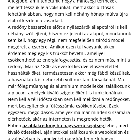
A legjobb, amit tehetünk, hogy a minőségi termékek
mellett tesszük le a voksunkat, mert akkor biztosak
lehetünk abban, hogy nem kell néhány hónap múlva újra
elölről kezdeni a vásárlást.
A redőny beszerzése előtt a nyílászárók állapotáról is kell
néhány szót ejteni, hiszen ez jelenti az alapot, mondanunk
sem kell, hogy egy régi, nem megfelelően záródó modell
megérett a cserére. Amikor ezen túl vagyunk, akkor
érdemes még egy kis trükköt bevetni, amellyel
csökkenthető az energiafogyasztás, és ez nem más, mint a
redőny. Már az 1800-as évektől kezdve előszeretettel
használták őket, természetesen akkor még fából készültek,
a használatuk is nehezebb volt mostani társaikénál. Ma
már főleg műanyag és alumínium modellekkel találkozunk
a piacon, amelyek kiváló szigetelőként is funkcionálnak.
Nem kell a téli időszakban sem kell mellőzni a redőnyöket,
mert besegítenek a fűtésszámla csökkentésébe. Ezek
egyszerű megoldások, amelyek ma már mindenki számára
elérhetőek, akár az interneten is megrendelhetők.
Ebben
az
ablakredony.hu nagyszerű segítség
lehet, mert
kiváló ötletekkel, ajánlatokkal találkozunk a weboldalon és
a valóságban is, amelyeket nagy kár lenne kihagyni.