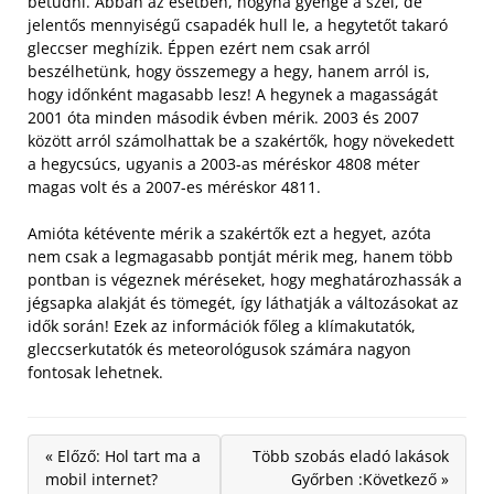
betudni.
Abban az esetben, hogyha gyenge a szél, de
jelentős mennyiségű csapadék hull le, a hegytetőt takaró
gleccser meghízik. Éppen ezért nem csak arról
beszélhetünk, hogy összemegy a hegy, hanem arról is,
hogy időnként magasabb lesz! A hegynek a magasságát
2001 óta minden második évben mérik. 2003 és 2007
között arról számolhattak be a szakértők, hogy növekedett
a hegycsúcs, ugyanis a 2003-as méréskor 4808 méter
magas volt és a 2007-es méréskor 4811.
Amióta kétévente mérik a szakértők ezt a hegyet, azóta
nem csak a legmagasabb pontját mérik meg, hanem több
pontban is végeznek méréseket, hogy meghatározhassák a
jégsapka alakját és tömegét, így láthatják a változásokat az
idők során! Ezek az információk főleg a klímakutatók,
gleccserkutatók és meteorológusok számára nagyon
fontosak lehetnek.
« Előző: Hol tart ma a
Több szobás eladó lakások
mobil internet?
Győrben :Következő »