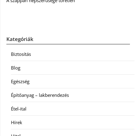
A szappan népszerűsége töretlen
Kategóriák
Biztosítás
Blog
Egészség
Építőanyag – lakberendezés
Étel-ital
Hírek
Hitel