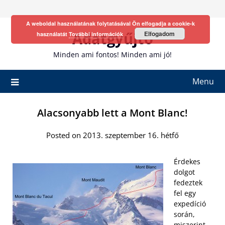
Skip
to
A weboldal használatának folytatásával Ön elfogadja a cookie-k
content
Adatgyűjtő
Elfogadom
használatát
További információk
Minden ami fontos! Minden ami jó!
Menu
Alacsonyabb lett a Mont Blanc!
Posted on 2013. szeptember 16. hétfő
Érdekes
dolgot
fedeztek
fel egy
expedíció
során,
miszerint