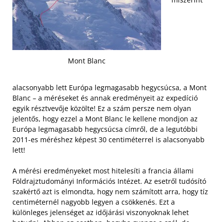
Mont Blanc
alacsonyabb lett Európa legmagasabb hegycsúcsa, a Mont
Blanc – a méréseket és annak eredményeit az expedíció
egyik résztvevője közölte! Ez a szám persze nem olyan
jelentős, hogy ezzel a Mont Blanc le kellene mondjon az
Európa legmagasabb hegycsúcsa címről, de a legutóbbi
2011-es méréshez képest 30 centiméterrel is alacsonyabb
lett!
A mérési eredményeket most hitelesíti a francia állami
Földrajztudományi Információs Intézet. Az esetről tudósító
szakértő azt is elmondta, hogy nem számított arra, hogy tíz
centiméternél nagyobb legyen a csökkenés. Ezt a
különleges jelenséget az időjárási viszonyoknak lehet