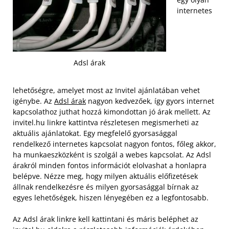
internetes
Adsl árak
lehetőségre, amelyet most az Invitel ajánlatában vehet
igénybe. Az
Adsl árak
nagyon kedvezőek, így gyors internet
kapcsolathoz juthat hozzá kimondottan jó árak mellett. Az
invitel.hu linkre kattintva részletesen megismerheti az
aktuális ajánlatokat. Egy megfelelő gyorsasággal
rendelkező internetes kapcsolat nagyon fontos, főleg akkor,
ha munkaeszközként is szolgál a webes kapcsolat. Az Adsl
árakról minden fontos információt elolvashat a honlapra
belépve. Nézze meg, hogy milyen aktuális előfizetések
állnak rendelkezésre és milyen gyorsasággal bírnak az
egyes lehetőségek, hiszen lényegében ez a legfontosabb.
Az Adsl árak linkre kell kattintani és máris beléphet az