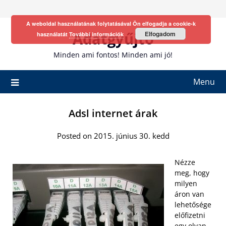
Skip
to
A weboldal használatának folytatásával Ön elfogadja a cookie-k
content
Adatgyűjtő
Elfogadom
használatát
További információk
Minden ami fontos! Minden ami jó!
Menu
Adsl internet árak
Posted on 2015. június 30. kedd
Nézze
meg, hogy
milyen
áron van
lehetősége
előfizetni
egy olyan