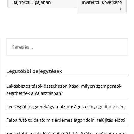
Bajnokok Ligájában
Inviteltől :Következő
»
KERESÉS:
Legutóbbi bejegyzések
Lakásbiztosítások összehasonlítása: milyen szempontok
segíthetnek a választásban?
Leesésgátlós gyerekágy a biztonságos és nyugodt alvásért
Falba futó tolóajtó: mit érdemes átgondolni felújítás előtt?
Egyre több az eladó új építésű lakás Székesfehérvár szerte