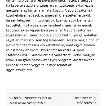
invitel.hu oldalra a részletesebb információk érdekében.
Ha kábeltelevízió előfizetésre van szüksége, akkor ezt is
megtalálja az Invitel ajánlatai között. A
sport csatornák
közül
előfizethet azokra, amelyek kifejezetten érdeklik,
hiszen léteznek minicsomagok. Ezek az adók kiemelten
kedveltek, így ha szeretne mindent megismerni ennek
kapcsán, akkor lépjen be a portálra! A sport csatornák
közül minden ismert adóra elő tud fizetni, így garantáltan
egyetlen meccsről sem fog lemaradni. Nézze meg a honlap
ajánlatait és fizessen elő kábeltévére, amit egyre többen
választanak az Invitel szolgáltatásai közül. A sport
csatornák közül külföldieket is választhat, illetve magyar
adók is megtalálhatóak az egyes program kiosztásokban.
Kérdése esetén vegye fel a kapcsolatot az
ügyfélszolgálattal!
« Előző: Ezüstérmes lett az
Internet és tv
MKB-MVM Veszprém a
előfizetés az